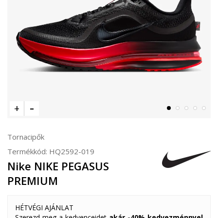
Tornacipők
Termékkód:
HQ2592-019
Nike NIKE PEGASUS
PREMIUM
HÉTVÉGI AJÁNLAT
Szerezd meg a kedvenceidet
akár -40% kedvezménnyel