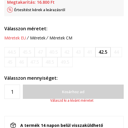
Megtakarítás:
16.800
Ft
Értesítést kérek a leárazásról
Válasszon méretet:
Méretek EU
Méretek
Méretek CM
44.5
45.5
47
40.5
42
43
41
42.5
44
45
46
47.5
48.5
49.5
Válasszon mennyiséget:
Kosárhoz ad
Válaszd ki a kívánt méretet
A termék 14 napon belül visszaküldhető