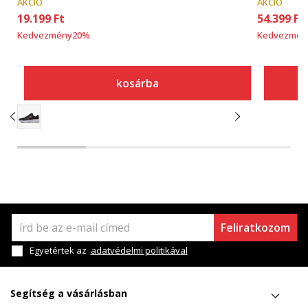
AKCIÓ
AKCIÓ
19.199
Ft
54.399
Ft
Kedvezmény
20
%
Kedvezmén
kosárba
Feliratkozom
Egyetértek az
adatvédelmi politikával
Segítség a vásárlásban