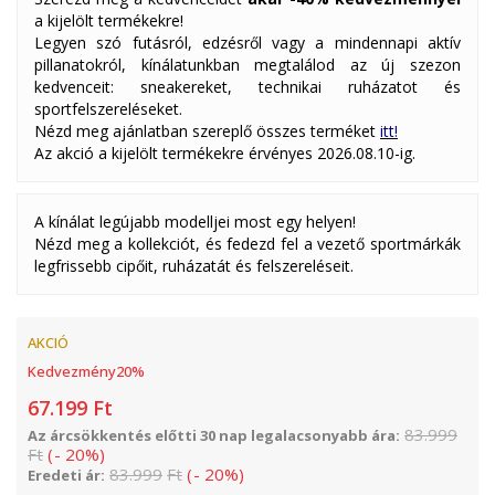
a kijelölt termékekre!
Legyen szó futásról, edzésről vagy a mindennapi aktív
pillanatokról, kínálatunkban megtalálod az új szezon
kedvenceit: sneakereket, technikai ruházatot és
sportfelszereléseket.
Nézd meg ajánlatban szereplő összes terméket
itt!
Az akció a kijelölt termékekre érvényes 2026.08.10-ig.
A kínálat legújabb modelljei most egy helyen!
Nézd meg a kollekciót, és fedezd fel a vezető sportmárkák
legfrissebb cipőit, ruházatát és felszereléseit.
AKCIÓ
Kedvezmény
20
%
67.199
Ft
83.999
Az árcsökkentés előtti 30 nap legalacsonyabb ára:
Ft
(
-
20
%
)
83.999
Ft
(
-
20
%
)
Eredeti ár: