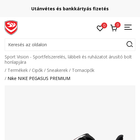
Lépj velünk kapcsolatba
etés
online@sport-vision.hu
0
0
Keresés az oldalon
Sport Vision - Sportfelszerelés, lábbeli és ruházatot árusító bolt
honlapjára
Termékek
Cipők
Sneakerek
Tornacipők
Nike NIKE PEGASUS PREMIUM