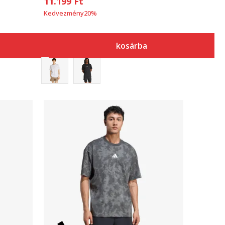
11.199
Ft
Kedvezmény
20
%
kosárba
Összehasonlítás