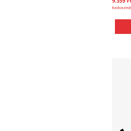
9.359
F
Kedvezmé