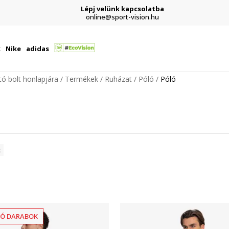
Lépj velünk kapcsolatba
online@sport-vision.hu
k
Nike
adidas
ító bolt honlapjára
Termékek
Ruházat
Póló
Póló
Ó DARABOK