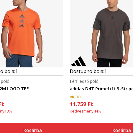
Összehasonlítás
Összehasonlítás
o boja:
1
Dostupno boja:
1
 póló
Férfi edző póló
D2M LOGO TEE
adidas D4T PrimeLift 3-Strip
AKCIÓ
Ft
11.759
Ft
ny
18
%
Kedvezmény
44
%
kosárba
kosárba