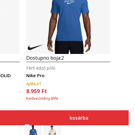
Összehasonlítás
Dostupno boja:
2
Férfi edző póló
SOLID
Nike Pro
AJÁNLAT
8.959
Ft
Kedvezmény
36
%
kosárba