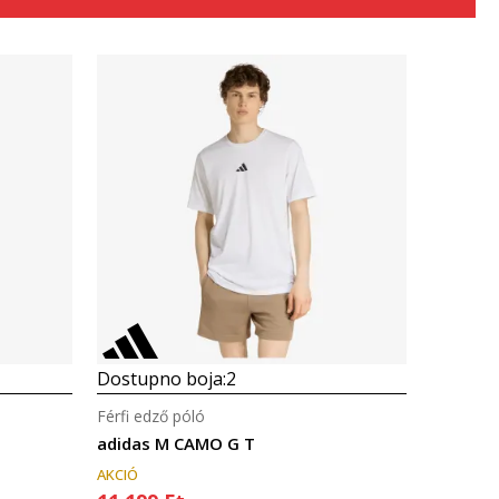
Összehasonlítás
Dostupno boja:
2
Férfi edző póló
adidas M CAMO G T
AKCIÓ