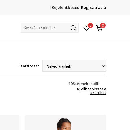
Hívj minket: +36 1 765 4 765
Bejelentkezés
Regisztráció
Munkanapokon: 09 és 17 óra között
3
0
0
Keresés az oldalon
Szortírozás
106
termékekből
Állítsa vissza a
szűrőket