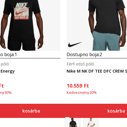
Összehasonlítás
Összehasonlítás
o boja:
1
Dostupno boja:
2
 póló
Férfi edző póló
 Energy
Nike M NK DF TEE DFC CREW 
Ft
10.559
Ft
ny
30
%
Kedvezmény
20
%
kosárba
kosárba