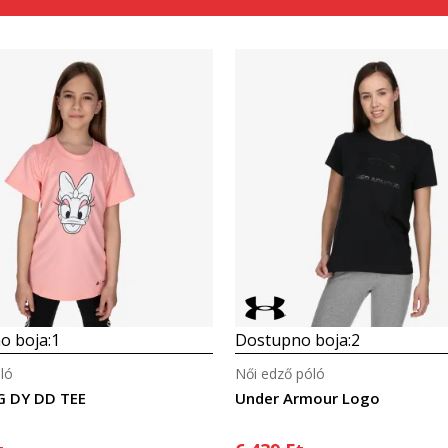
Összehasonlítás
Összehasonlítás
o boja:
1
Dostupno boja:
2
ló
Női edző póló
G DY DD TEE
Under Armour Logo