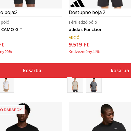
o boja:
2
Dostupno boja:
2
 póló
Férfi edző póló
M CAMO G T
adidas Function
AKCIÓ
Ft
9.519
Ft
ny
20
%
Kedvezmény
44
%
kosárba
kosárba
Ó DARABOK