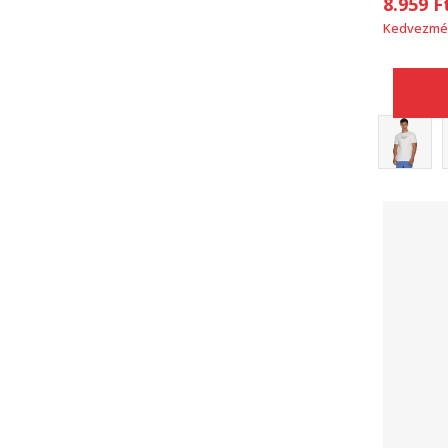
8.959
F
Kedvezmé