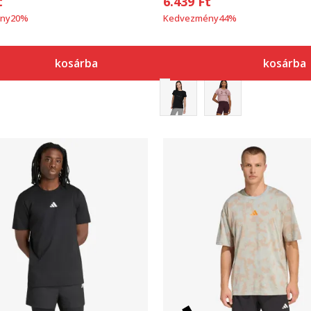
t
6.439
Ft
ny
20
%
Kedvezmény
44
%
kosárba
kosárba
Összehasonlítás
Összehasonlítás