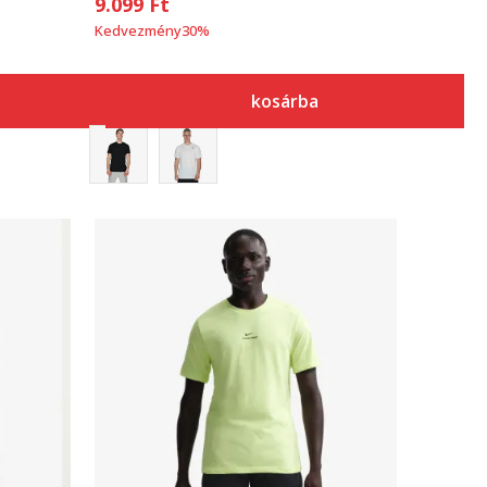
9.099
Ft
Kedvezmény
30
%
kosárba
Összehasonlítás