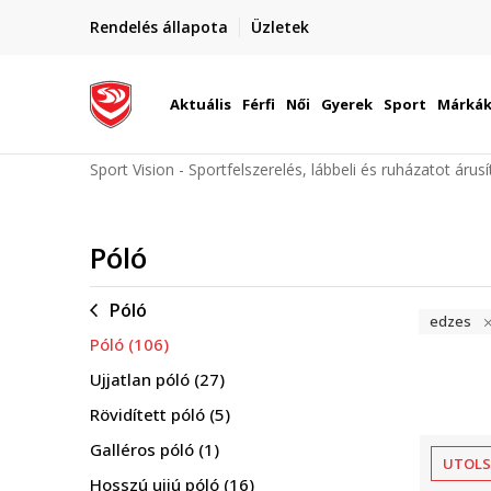
Rendelés állapota
Üzletek
etén
Utánvétes és bankkártyás fizetés
Aktuális
Férfi
Női
Gyerek
Sport
Márká
Sport Vision - Sportfelszerelés, lábbeli és ruházatot árus
Póló
Póló
edzes
Póló
(106)
Ujjatlan póló
(27)
Rövidített póló
(5)
Galléros póló
(1)
UTOLS
Hosszú ujjú póló
(16)