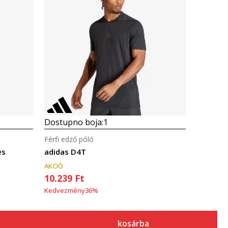
Összehasonlítás
Dostupno boja:
1
Férfi edző póló
es
adidas D4T
AKCIÓ
10.239
Ft
Kedvezmény
36
%
kosárba