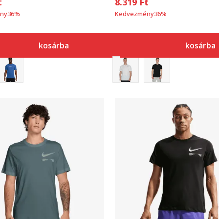
t
8.319
Ft
ny
36
%
Kedvezmény
36
%
kosárba
kosárba
Összehasonlítás
Összehasonlítás