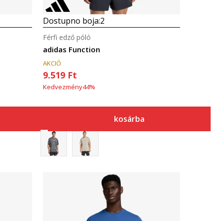
Dostupno boja:
2
Férfi edző póló
adidas Function
AKCIÓ
9.519
Ft
Kedvezmény
44
%
kosárba