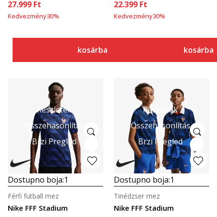
27.999
Ft
22.399
Ft
Kedvezmény
30
%
Kedvezmény
30
%
kosárba
kosárba
Részletek
Részletek
Összehasonlítás
Összehasonlítás
Brzi Pregled
Brzi Pregled
Dostupno boja:
1
Dostupno boja:
1
Férfi futball mez
Tinédzser mez
Nike FFF Stadium
Nike FFF Stadium