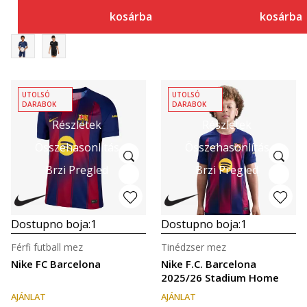
kosárba
kosárba
UTOLSÓ
UTOLSÓ
DARABOK
DARABOK
Részletek
Részletek
Összehasonlítás
Összehasonlítás
Brzi Pregled
Brzi Pregled
Dostupno boja:
1
Dostupno boja:
1
Férfi futball mez
Tinédzser mez
Nike FC Barcelona
Nike F.C. Barcelona
2025/26 Stadium Home
AJÁNLAT
AJÁNLAT