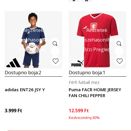
Részletek
Részletek
Összehasonlítás
Összehasonlítás
Brzi Pregled
Brzi Pregled
Dostupno boja:
2
Dostupno boja:
1
Férfi futball mez
adidas ENT26 JSY Y
Puma FACR HOME JERSEY
FAN CHILI PEPPER
3.999
Ft
12.599
Ft
Kedvezmény
30
%