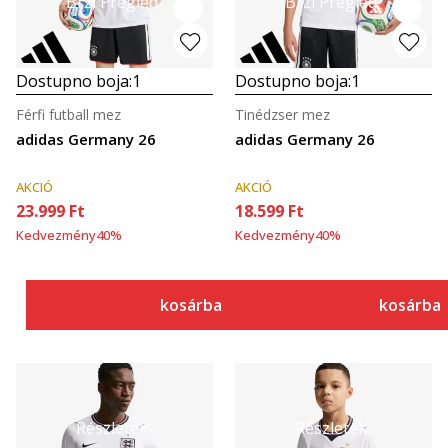
Brzi Pregled
Brzi Pregled
Dostupno boja:
1
Dostupno boja:
1
Férfi futball mez
Tinédzser mez
adidas Germany 26
adidas Germany 26
AKCIÓ
AKCIÓ
23.999
Ft
18.599
Ft
Kedvezmény
40
%
Kedvezmény
40
%
kosárba
kosárba
Részletek
Részletek