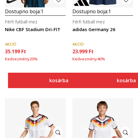
Dostupno boja:
1
Dostupno boja:
1
Férfi futball mez
Férfi futball mez
Nike CBF Stadium Dri-FIT
adidas Germany 26
AKCIÓ
AKCIÓ
35.199
Ft
23.999
Ft
Kedvezmény
20
%
Kedvezmény
40
%
kosárba
kosárba
Részletek
Részletek
Összehasonlítás
Összehasonlítás