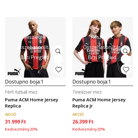
Részletek
Részletek
Összehasonlítás
Összehasonlítás
Brzi Pregled
Brzi Pregled
Dostupno boja:
1
Dostupno boja:
1
Férfi futball mez
Tinédzser mez
Puma ACM Home Jersey
Puma ACM Home Jersey
Replica
Replica Jr
AKCIÓ
AKCIÓ
31.999
Ft
26.399
Ft
Kedvezmény
20
%
Kedvezmény
20
%