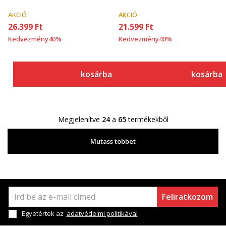
AKCIÓ
AKCIÓ
26.399
Ft
21.599
Ft
Kedvezmény
40
%
Kedvezmény
40
%
kosárba
kosárba
Megjelenítve
24
a
65
termékekből
Mutass többet
Feliratkozom
Egyetértek az
adatvédelmi politikával