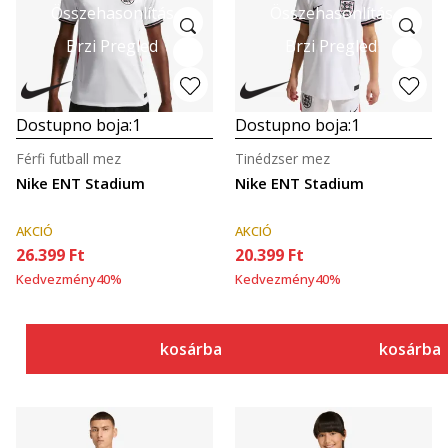
Összehasonlítás
Összehasonlítás
Brzi Pregled
Brzi Pregled
Dostupno boja:
1
Dostupno boja:
1
Férfi futball mez
Tinédzser mez
Nike ENT Stadium
Nike ENT Stadium
AKCIÓ
AKCIÓ
26.399
Ft
20.399
Ft
Kedvezmény
40
%
Kedvezmény
40
%
kosárba
kosárba