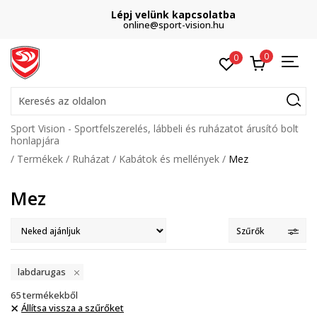
Lépj velünk kapcsolatba
online@sport-vision.hu
0
0
Keresés az oldalon
Sport Vision - Sportfelszerelés, lábbeli és ruházatot árusító bolt
honlapjára
Termékek
Ruházat
Kabátok és mellények
Mez
Mez
Szűrők
labdarugas
65
termékekből
Állítsa vissza a szűrőket