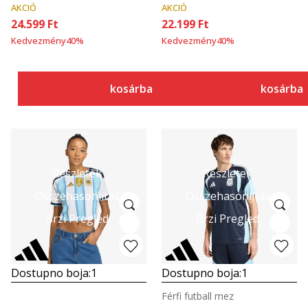
AKCIÓ
AKCIÓ
24.599
Ft
22.199
Ft
Kedvezmény
40
%
Kedvezmény
40
%
kosárba
kosárba
Részletek
Részletek
Összehasonlítás
Összehasonlítás
Brzi Pregled
Brzi Pregled
Dostupno boja:
1
Dostupno boja:
1
Férfi futball mez