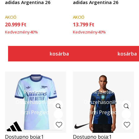
adidas Argentina 26
adidas Argentina 26
AKCIÓ
AKCIÓ
20.999
Ft
13.799
Ft
Kedvezmény
40
%
Kedvezmény
40
%
kosárba
kosárba
Részletek
Részletek
Összehasonlítás
Összehasonlítás
Brzi Pregled
Brzi Pregled
Dostupno boja:
1
Dostupno boja:
1