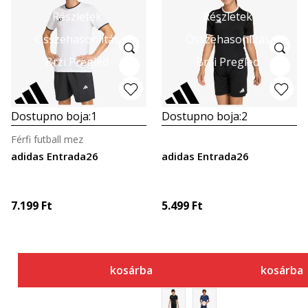
Részletek
Részletek
Összehasonlítás
Összehasonlítás
Brzi Pregled
Brzi Pregled
Dostupno boja:
1
Dostupno boja:
2
Férfi futball mez
adidas Entrada26
adidas Entrada26
7.199
Ft
5.499
Ft
kosárba
kosárba