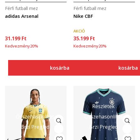
Férfi futball mez
Férfi futball mez
adidas Arsenal
Nike CBF
AKCIÓ
31.199
Ft
35.199
Ft
Kedvezmény
20
%
Kedvezmény
20
%
kosárba
kosárba
Részletek
Részletek
Összehasonlítás
Összehasonlítás
Brzi Pregled
Brzi Pregled