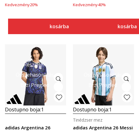
Kedvezmény
20
%
Kedvezmény
40
%
kosárba
kosárba
Részletek
Részletek
Összehasonlítás
Összehasonlítás
Brzi Pregled
Brzi Pregled
Dostupno boja:
1
Dostupno boja:
1
Tinédzser mez
adidas Argentina 26
adidas Argentina 26 Messi