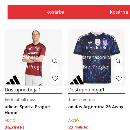
kosárba
kosárba
Részletek
Részletek
Összehasonlítás
Összehasonlítás
Brzi Pregled
Brzi Pregled
Dostupno boja:
1
Dostupno boja:
1
Férfi futball mez
Tinédzser mez
adidas Sparta Prague
adidas Argentina 26 Away
Home
AKCIÓ
AKCIÓ
26.399
Ft
22.199
Ft