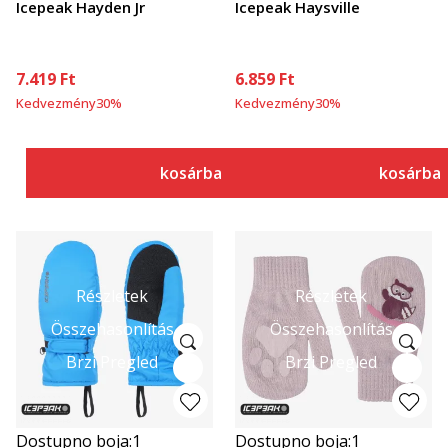
Icepeak Hayden Jr
Icepeak Haysville
7.419
Ft
6.859
Ft
Kedvezmény
30
%
Kedvezmény
30
%
kosárba
kosárba
Részletek
Részletek
Összehasonlítás
Összehasonlítás
Brzi Pregled
Brzi Pregled
Dostupno boja:
1
Dostupno boja:
1