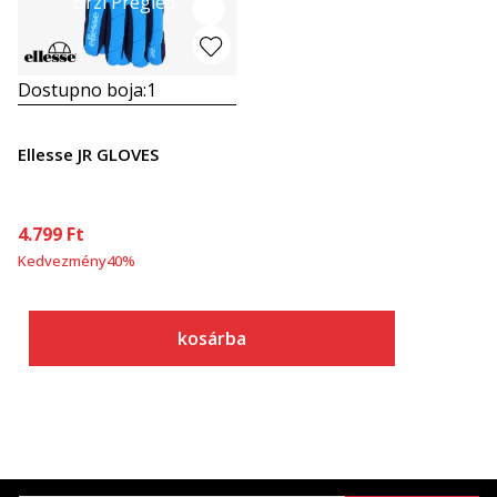
Brzi Pregled
Dostupno boja:
1
Ellesse JR GLOVES
4.799
Ft
Kedvezmény
40
%
kosárba