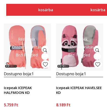
kosárba
kosárba
Részletek
Részletek
Összehasonlítás
Összehasonlítás
Brzi Pregled
Brzi Pregled
Dostupno boja:
1
Dostupno boja:
1
Icepeak ICEPEAK
Icepeak ICEPEAK HAVELSEE
HALFMOON KD
KD
5.759
Ft
8.189
Ft