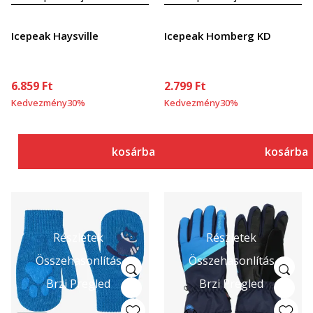
Icepeak Haysville
Icepeak Homberg KD
6.859
Ft
2.799
Ft
Kedvezmény
30
%
Kedvezmény
30
%
kosárba
kosárba
Részletek
Részletek
Összehasonlítás
Összehasonlítás
Brzi Pregled
Brzi Pregled