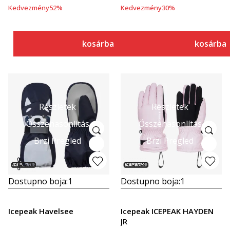
Kedvezmény
52
%
Kedvezmény
30
%
kosárba
kosárba
Részletek
Részletek
Összehasonlítás
Összehasonlítás
Brzi Pregled
Brzi Pregled
Dostupno boja:
1
Dostupno boja:
1
Icepeak Havelsee
Icepeak ICEPEAK HAYDEN
JR