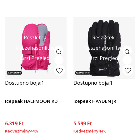
Részletek
Részletek
Összehasonlítás
Összehasonlítás
Brzi Pregled
Brzi Pregled
Dostupno boja:
1
Dostupno boja:
1
Icepeak HALFMOON KD
Icepeak HAYDEN JR
6.319
Ft
5.599
Ft
Kedvezmény
44
%
Kedvezmény
44
%