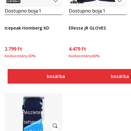
Dostupno boja:
1
Dostupno boja:
1
Icepeak Homberg KD
Ellesse JR GLOVES
2.799
Ft
4.479
Ft
Kedvezmény
30
%
Kedvezmény
60
%
kosárba
kosárba
Részletek
Összehasonlítás