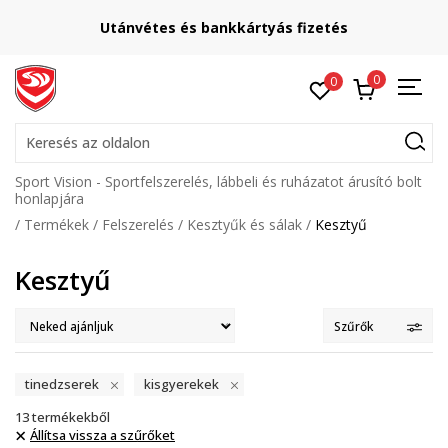
Utánvétes és bankkártyás fizetés
0
0
Keresés az oldalon
Sport Vision - Sportfelszerelés, lábbeli és ruházatot árusító bolt
honlapjára
Termékek
Felszerelés
Kesztyűk és sálak
Kesztyű
Kesztyű
Szűrők
tinedzserek
kisgyerekek
13
termékekből
Állítsa vissza a szűrőket