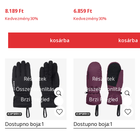
8.189
Ft
6.859
Ft
Kedvezmény
30
%
Kedvezmény
30
%
kosárba
kosárba
Részletek
Részletek
Összehasonlítás
Összehasonlítás
Brzi Pregled
Brzi Pregled
Dostupno boja:
1
Dostupno boja:
1