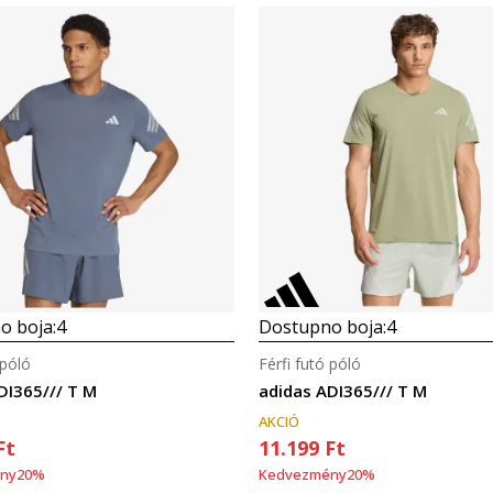
Összehasonlítás
Összehasonlítás
o boja:
4
Dostupno boja:
4
 póló
Férfi futó póló
DI365/// T M
adidas ADI365/// T M
AKCIÓ
Ft
11.199
Ft
ny
20
%
Kedvezmény
20
%