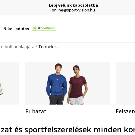
Lépj velünk kapcsolatba
online@sport-vision.hu
k
Nike
adidas
ító bolt honlapjára
Termékek
Ruházat
Felszer
ázat és sportfelszerelések minden ko