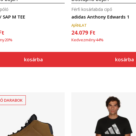
 póló
Férfi kosárlabda cipő
// SAP M TEE
adidas Anthony Edwards 1
AJÁNLAT
Ft
24.079
Ft
ny
20
%
Kedvezmény
44
%
kosárba
kosárba
Ó DARABOK
Összehasonlítás
Összehasonlítás