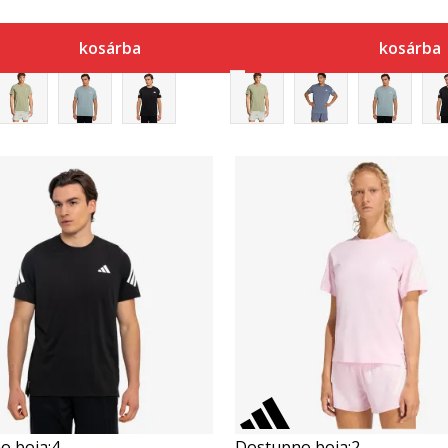
kosárba
kosárba
Összehasonlítás
Összehasonlítás
o boja:
4
Dostupno boja:
2