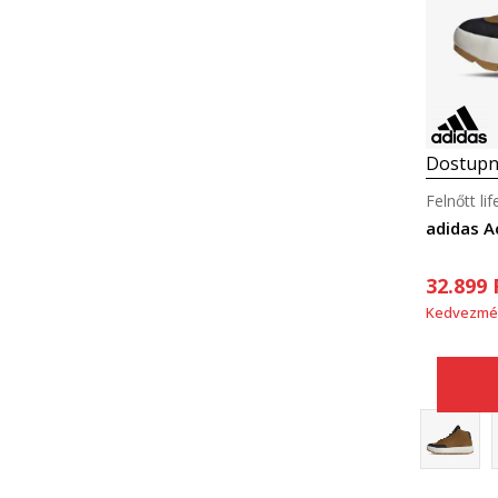
Dostupn
Felnőtt li
adidas A
32.899
Kedvezmé