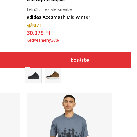
Felnőtt lifestyle sneaker
adidas Acesmash Mid winter
AJÁNLAT
30.079
Ft
Kedvezmény
36
%
kosárba
Összehasonlítás