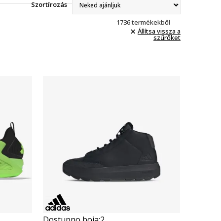
Szortírozás
1736
termékekből
Állítsa vissza a
szűrőket
Összehasonlítás
Dostupno boja:
2