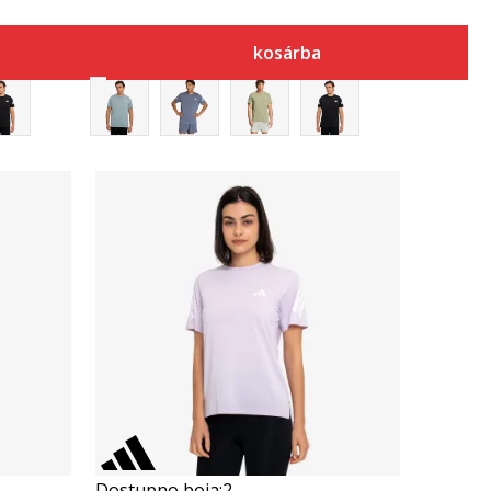
kosárba
Összehasonlítás
Dostupno boja:
2