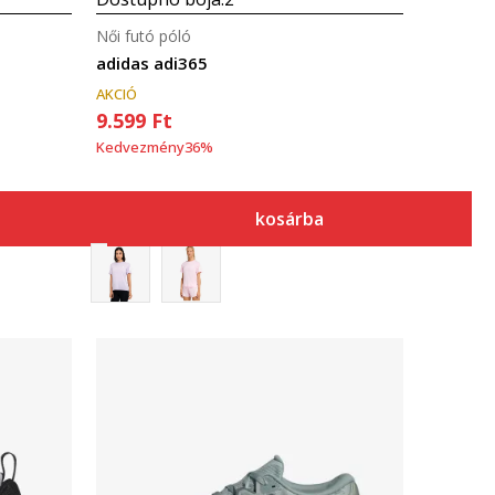
Női futó póló
adidas adi365
AKCIÓ
9.599
Ft
Kedvezmény
36
%
kosárba
Összehasonlítás