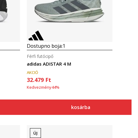
Dostupno boja:
1
Férfi futócipő
adidas ADISTAR 4 M
AKCIÓ
32.479
Ft
Kedvezmény
44
%
kosárba
ÚJ