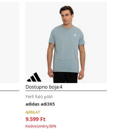
Összehasonlítás
Dostupno boja:
4
Férfi futó póló
adidas adi365
AJÁNLAT
9.599
Ft
Kedvezmény
36
%