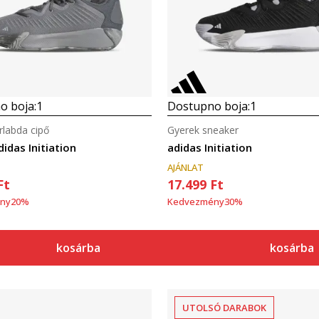
o boja:
1
Dostupno boja:
1
rlabda cipő
Gyerek sneaker
idas Initiation
adidas Initiation
AJÁNLAT
Ft
17.499
Ft
ny
20
%
Kedvezmény
30
%
kosárba
kosárba
UTOLSÓ DARABOK