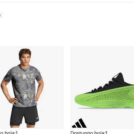
Összehasonlítás
Összehasonlítás
o boja:
1
Dostupno boja:
1