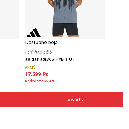
Dostupno boja:
1
Férfi futó póló
adidas adi365 HYB T UF
AKCIÓ
17.599
Ft
Kedvezmény
20
%
kosárba