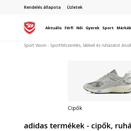
Rendelés állapota
Üzletek
etén
Utánvétes és bankkártyás fizetés
Aktuális
Férfi
Női
Gyerek
Sport
Márká
Sport Vision - Sportfelszerelés, lábbeli és ruházatot árus
Cipők
adidas termékek - cipők, ruh