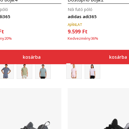
 póló
Női futó póló
di365
adidas adi365
AJÁNLAT
Ft
9.599
Ft
ny
20
%
Kedvezmény
36
%
kosárba
kosárba
Összehasonlítás
Összehasonlítás