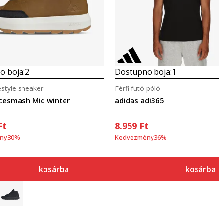
o boja:
2
Dostupno boja:
1
festyle sneaker
Férfi futó póló
cesmash Mid winter
adidas adi365
Ft
8.959
Ft
ny
30
%
Kedvezmény
36
%
kosárba
kosárba