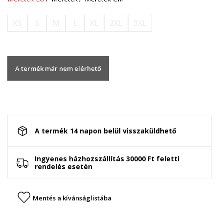
XS
S
M
L
XL
2XL
3XL
A termék már nem elérhető
A termék 14 napon belül visszaküldhető
Ingyenes házhozszállítás 30000 Ft feletti
rendelés esetén
Mentés a kívánságlistába