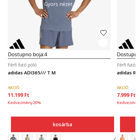
Gyors nézet
Dostupno boja:
4
Dostupno
Férfi futó póló
Férfi futó 
adidas ADI365/// T M
adidas Ru
AKCIÓ
AKCIÓ
11.199
Ft
7.999
Ft
Kedvezmény
20
%
Kedvezmén
kosárba