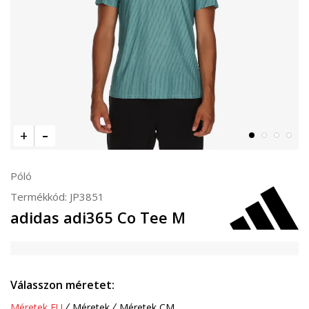
Póló
Termékkód:
JP3851
adidas adi365 Co Tee M
Válasszon méretet:
Méretek EU
Méretek
Méretek CM