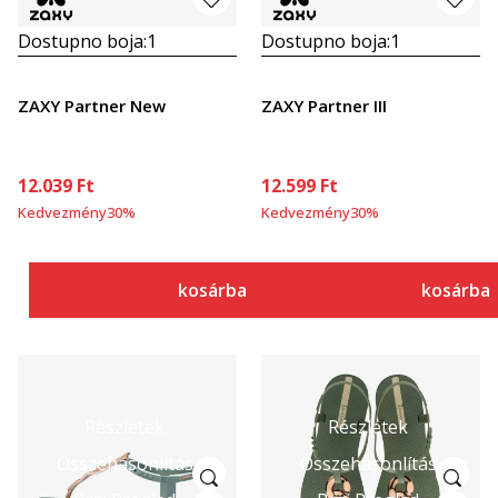
Dostupno boja:
1
Dostupno boja:
1
ZAXY Partner New
ZAXY Partner III
12.039
Ft
12.599
Ft
Kedvezmény
30
%
Kedvezmény
30
%
kosárba
kosárba
Részletek
Részletek
Összehasonlítás
Összehasonlítás