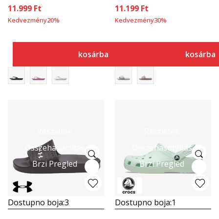
11.999
Ft
11.199
Ft
Kedvezmény
20
%
Kedvezmény
30
%
kosárba
kosárba
Részletek
Részletek
Összehasonlítás
Összehasonlítás
Brzi Pregled
Brzi Pregled
Dostupno boja:
3
Dostupno boja:
1