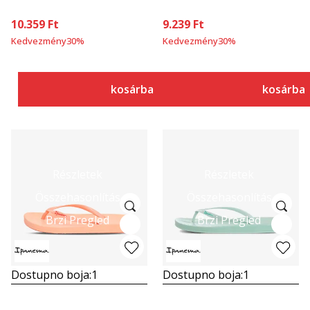
10.359
Ft
9.239
Ft
Kedvezmény
30
%
Kedvezmény
30
%
kosárba
kosárba
Részletek
Részletek
Összehasonlítás
Összehasonlítás
Brzi Pregled
Brzi Pregled
Dostupno boja:
1
Dostupno boja:
1