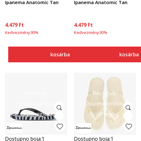
Ipanema Anatomic Tan
Ipanema Anatomic Tan
4.479
Ft
4.479
Ft
Kedvezmény
30
%
Kedvezmény
30
%
kosárba
kosárba
Részletek
Részletek
Összehasonlítás
Összehasonlítás
Brzi Pregled
Brzi Pregled
Dostupno boja:
1
Dostupno boja:
1