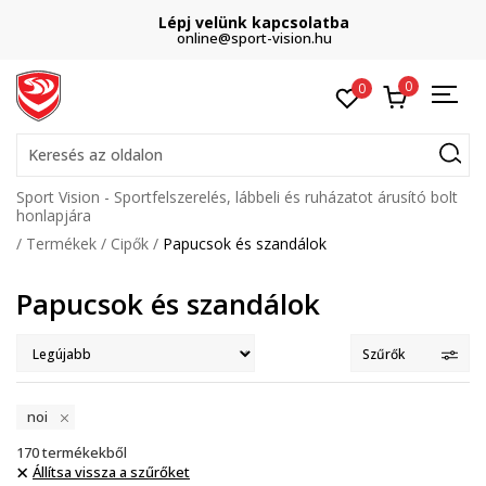
Lépj velünk kapcsolatba
online@sport-vision.hu
0
0
Keresés az oldalon
Sport Vision - Sportfelszerelés, lábbeli és ruházatot árusító bolt
honlapjára
Termékek
Cipők
Papucsok és szandálok
Papucsok és szandálok
Szűrők
noi
170
termékekből
Állítsa vissza a szűrőket