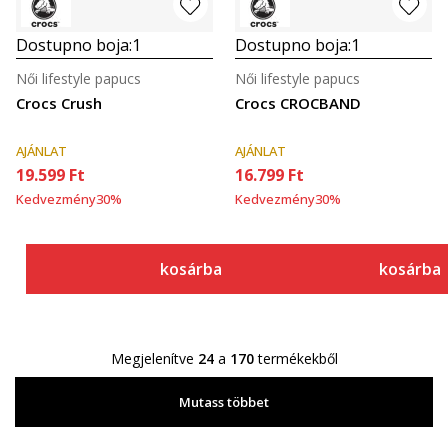
Dostupno boja:
1
Dostupno boja:
1
Női lifestyle papucs
Női lifestyle papucs
Crocs Crush
Crocs CROCBAND
AJÁNLAT
AJÁNLAT
19.599
Ft
16.799
Ft
Kedvezmény
30
%
Kedvezmény
30
%
kosárba
kosárba
Megjelenítve
24
a
170
termékekből
Mutass többet