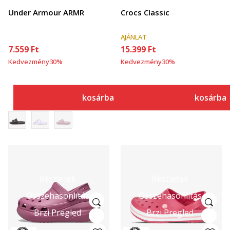
Under Armour ARMR
Crocs Classic
AJÁNLAT
7.559
Ft
15.399
Ft
Kedvezmény
30
%
Kedvezmény
30
%
kosárba
kosárba
Részletek
Részletek
Összehasonlítás
Összehasonlítás
Brzi Pregled
Brzi Pregled