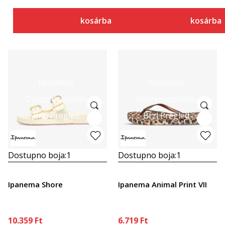
kosárba
kosárba
Részletek
Részletek
Összehasonlítás
Összehasonlítás
Brzi Pregled
Brzi Pregled
Dostupno boja:
1
Dostupno boja:
1
Ipanema Shore
Ipanema Animal Print VII
10.359
Ft
6.719
Ft