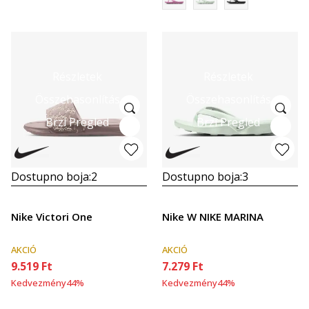
Részletek
Részletek
Összehasonlítás
Összehasonlítás
Brzi Pregled
Brzi Pregled
Dostupno boja:
2
Dostupno boja:
3
Nike Victori One
Nike W NIKE MARINA
AKCIÓ
AKCIÓ
9.519
Ft
7.279
Ft
Kedvezmény
44
%
Kedvezmény
44
%