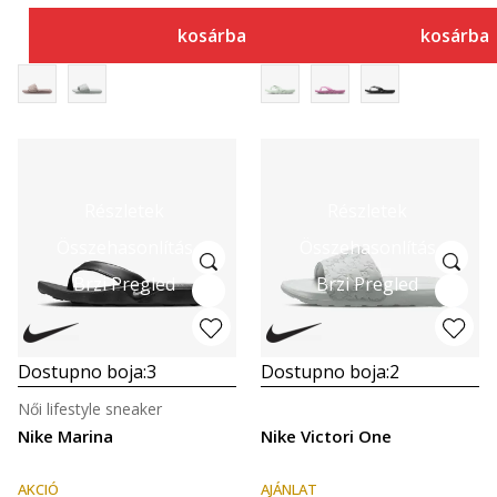
kosárba
kosárba
Részletek
Részletek
Összehasonlítás
Összehasonlítás
Brzi Pregled
Brzi Pregled
Dostupno boja:
3
Dostupno boja:
2
Női lifestyle sneaker
Nike Marina
Nike Victori One
AKCIÓ
AJÁNLAT