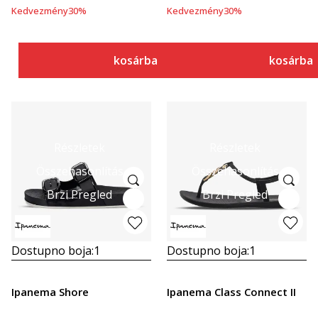
Kedvezmény
30
%
Kedvezmény
30
%
kosárba
kosárba
Részletek
Részletek
Összehasonlítás
Összehasonlítás
Brzi Pregled
Brzi Pregled
Dostupno boja:
1
Dostupno boja:
1
Ipanema Shore
Ipanema Class Connect II