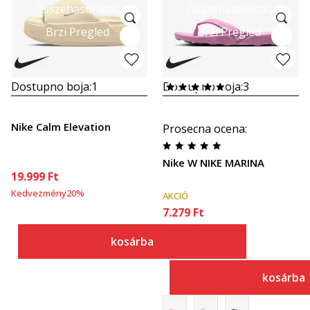
Összehasonlítás
Összehasonlítás
Brzi Pregled
Brzi Pregled
Dostupno boja:
1
Dostupno boja:
3
Nike Calm Elevation
Prosecna ocena
:
Nike W NIKE MARINA
19.999
Ft
Kedvezmény
20
%
AKCIÓ
7.279
Ft
Kedvezmény
44
%
kosárba
kosárba