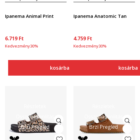
Ipanema Animal Print
Ipanema Anatomic Tan
6.719
Ft
4.759
Ft
Kedvezmény
30
%
Kedvezmény
30
%
kosárba
kosárba
Részletek
Részletek
Összehasonlítás
Összehasonlítás
Brzi Pregled
Brzi Pregled