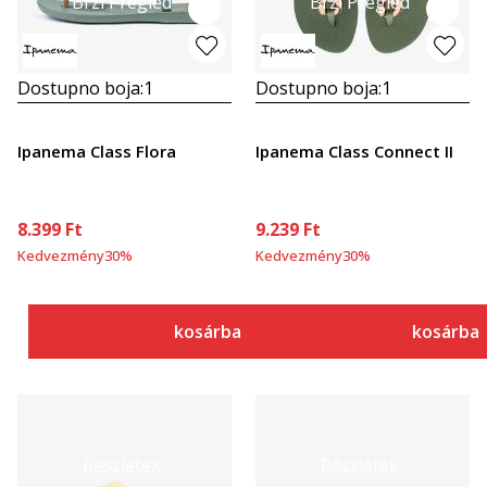
Brzi Pregled
Brzi Pregled
Dostupno boja:
1
Dostupno boja:
1
Ipanema Class Flora
Ipanema Class Connect II
8.399
Ft
9.239
Ft
Kedvezmény
30
%
Kedvezmény
30
%
kosárba
kosárba
Részletek
Részletek