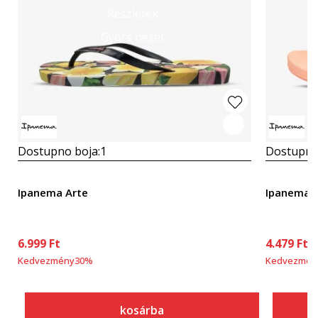
Részletek
Gyors nézet
Dostupno boja:
1
Dostupno
Ipanema Arte
Ipanema 
6.999
Ft
4.479
Ft
Kedvezmény
30
%
Kedvezmén
kosárba