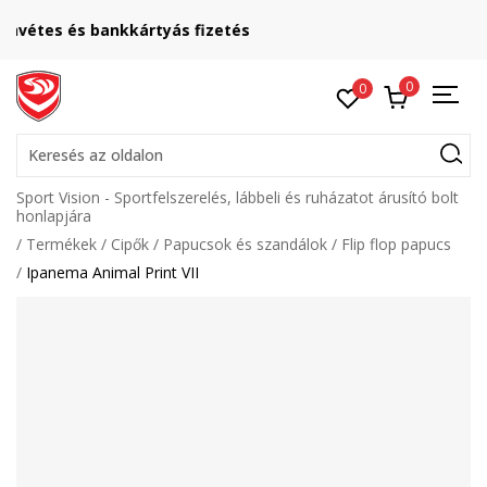
Lépj velünk kapcsolatba
online@sport-vision.hu
0
0
Keresés az oldalon
Sport Vision - Sportfelszerelés, lábbeli és ruházatot árusító bolt
honlapjára
Termékek
Cipők
Papucsok és szandálok
Flip flop papucs
Ipanema Animal Print VII