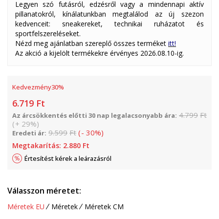
Legyen szó futásról, edzésről vagy a mindennapi aktív
pillanatokról, kínálatunkban megtalálod az új szezon
kedvenceit: sneakereket, technikai ruházatot és
sportfelszereléseket.
Nézd meg ajánlatban szereplő összes terméket
itt!
Az akció a kijelölt termékekre érvényes 2026.08.10-ig.
Kedvezmény
30
%
6.719
Ft
4.799
Ft
Az árcsökkentés előtti 30 nap legalacsonyabb ára:
(
+
29
%
)
9.599
Ft
(
-
30
%
)
Eredeti ár:
Megtakarítás:
2.880
Ft
Értesítést kérek a leárazásról
Válasszon méretet:
Méretek EU
Méretek
Méretek CM