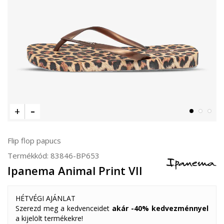
Flip flop papucs
Termékkód:
83846-BP653
Ipanema Animal Print VII
HÉTVÉGI AJÁNLAT
Szerezd meg a kedvenceidet
akár -40% kedvezménnyel
a kijelölt termékekre!