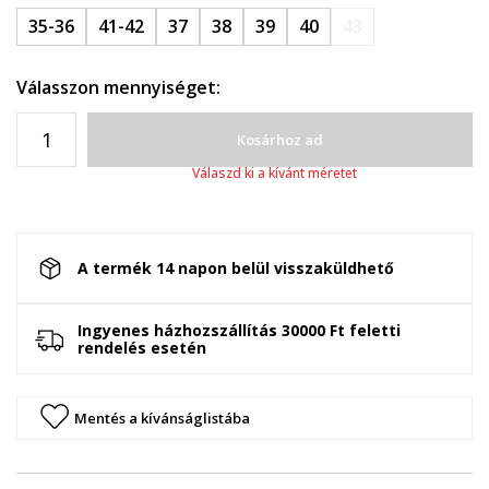
35-36
41-42
37
38
39
40
43
Válasszon mennyiséget:
Kosárhoz ad
Válaszd ki a kívánt méretet
A termék 14 napon belül visszaküldhető
Ingyenes házhozszállítás 30000 Ft feletti
rendelés esetén
Mentés a kívánságlistába