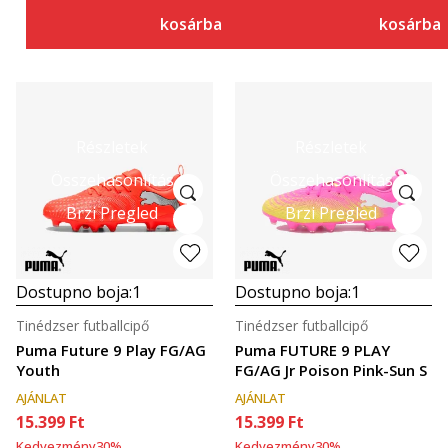
kosárba
kosárba
Részletek
Részletek
Összehasonlítás
Összehasonlítás
Brzi Pregled
Brzi Pregled
Dostupno boja:
1
Dostupno boja:
1
Tinédzser futballcipő
Tinédzser futballcipő
Puma Future 9 Play FG/AG
Puma FUTURE 9 PLAY
Youth
FG/AG Jr Poison Pink-Sun S
AJÁNLAT
AJÁNLAT
15.399
Ft
15.399
Ft
Kedvezmény
30
%
Kedvezmény
30
%