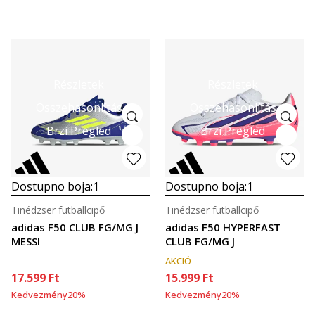
Részletek
Részletek
Összehasonlítás
Összehasonlítás
Brzi Pregled
Brzi Pregled
Dostupno boja:
1
Dostupno boja:
1
Tinédzser futballcipő
Tinédzser futballcipő
adidas F50 CLUB FG/MG J
adidas F50 HYPERFAST
MESSI
CLUB FG/MG J
AKCIÓ
17.599
Ft
15.999
Ft
Kedvezmény
20
%
Kedvezmény
20
%