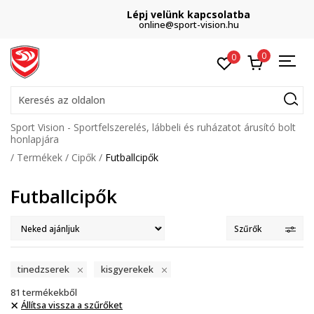
Lépj velünk kapcsolatba
online@sport-vision.hu
0
0
Keresés az oldalon
Sport Vision - Sportfelszerelés, lábbeli és ruházatot árusító bolt
honlapjára
Termékek
Cipők
Futballcipők
Futballcipők
Szűrők
tinedzserek
kisgyerekek
81
termékekből
Állítsa vissza a szűrőket