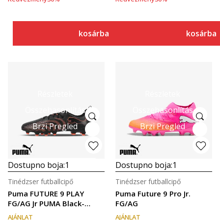
kosárba
kosárba
Részletek
Részletek
Összehasonlítás
Összehasonlítás
Brzi Pregled
Brzi Pregled
Dostupno boja:
1
Dostupno boja:
1
Tinédzser futballcipő
Tinédzser futballcipő
Puma FUTURE 9 PLAY
Puma Future 9 Pro Jr.
FG/AG Jr PUMA Black-
FG/AG
Glowin
AJÁNLAT
AJÁNLAT