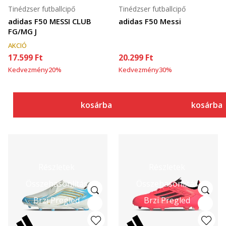
Tinédzser futballcipő
Tinédzser futballcipő
adidas F50 MESSI CLUB
adidas F50 Messi
FG/MG J
AKCIÓ
17.599
Ft
20.299
Ft
Kedvezmény
20
%
Kedvezmény
30
%
kosárba
kosárba
Részletek
Részletek
Összehasonlítás
Összehasonlítás
Brzi Pregled
Brzi Pregled