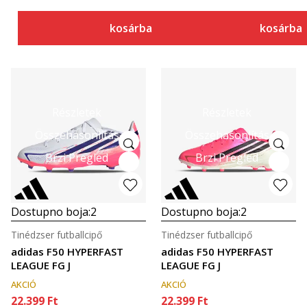
kosárba
kosárba
Részletek
Részletek
Összehasonlítás
Összehasonlítás
Brzi Pregled
Brzi Pregled
Dostupno boja:
2
Dostupno boja:
2
Tinédzser futballcipő
Tinédzser futballcipő
adidas F50 HYPERFAST
adidas F50 HYPERFAST
LEAGUE FG J
LEAGUE FG J
AKCIÓ
AKCIÓ
22.399
Ft
22.399
Ft