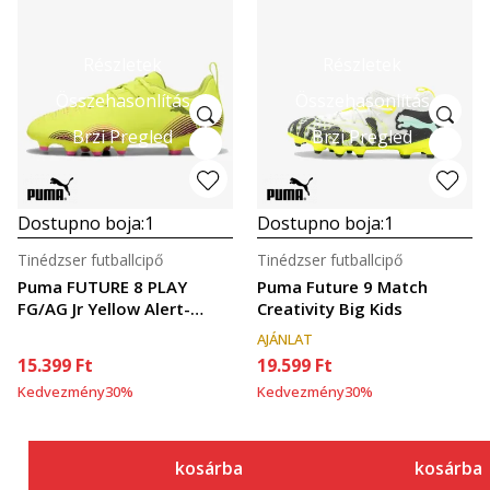
Részletek
Részletek
Összehasonlítás
Összehasonlítás
Brzi Pregled
Brzi Pregled
Dostupno boja:
1
Dostupno boja:
1
Tinédzser futballcipő
Tinédzser futballcipő
Puma FUTURE 8 PLAY
Puma Future 9 Match
FG/AG Jr Yellow Alert-
Creativity Big Kids
PUMA
AJÁNLAT
15.399
Ft
19.599
Ft
Kedvezmény
30
%
Kedvezmény
30
%
kosárba
kosárba