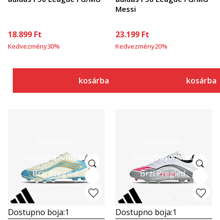
Messi
18.899
Ft
23.199
Ft
Kedvezmény
30
%
Kedvezmény
20
%
kosárba
kosárba
Részletek
Részletek
Összehasonlítás
Összehasonlítás
Brzi Pregled
Brzi Pregled
Dostupno boja:
1
Dostupno boja:
1