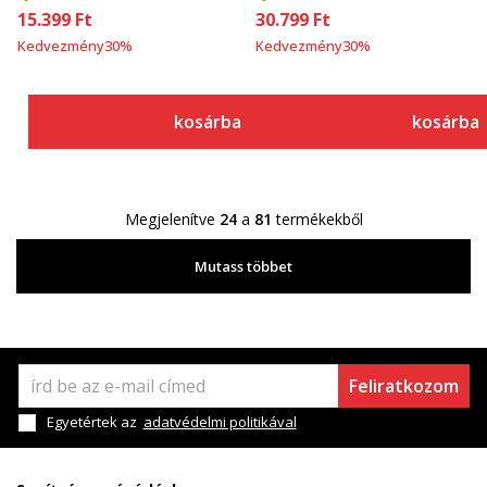
15.399
Ft
30.799
Ft
Kedvezmény
30
%
Kedvezmény
30
%
kosárba
kosárba
Megjelenítve
24
a
81
termékekből
Mutass többet
Feliratkozom
Egyetértek az
adatvédelmi politikával