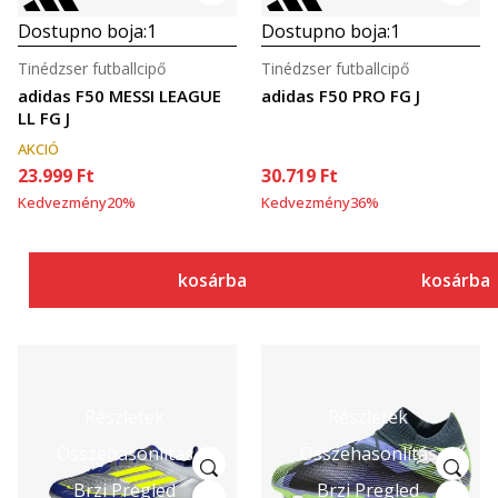
Dostupno boja:
1
Dostupno boja:
1
Tinédzser futballcipő
Tinédzser futballcipő
adidas F50 MESSI LEAGUE
adidas F50 PRO FG J
LL FG J
AKCIÓ
23.999
Ft
30.719
Ft
Kedvezmény
20
%
Kedvezmény
36
%
kosárba
kosárba
Részletek
Részletek
Összehasonlítás
Összehasonlítás
Brzi Pregled
Brzi Pregled