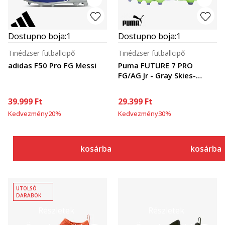
Dostupno boja:
1
Dostupno boja:
1
Tinédzser futballcipő
Tinédzser futballcipő
adidas F50 Pro FG Messi
Puma FUTURE 7 PRO
FG/AG Jr - Gray Skies-
PUMA
39.999
Ft
29.399
Ft
Kedvezmény
20
%
Kedvezmény
30
%
kosárba
kosárba
UTOLSÓ
DARABOK
Részletek
Részletek