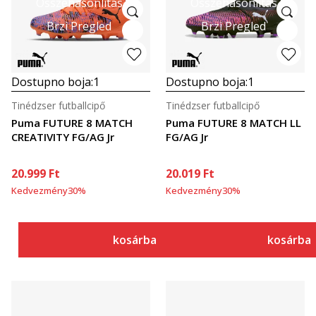
Összehasonlítás
Összehasonlítás
Brzi Pregled
Brzi Pregled
Dostupno boja:
1
Dostupno boja:
1
Tinédzser futballcipő
Tinédzser futballcipő
Puma FUTURE 8 MATCH
Puma FUTURE 8 MATCH LL
CREATIVITY FG/AG Jr
FG/AG Jr
20.999
Ft
20.019
Ft
Kedvezmény
30
%
Kedvezmény
30
%
kosárba
kosárba