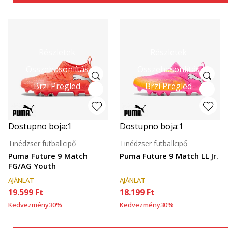
Részletek
Részletek
Összehasonlítás
Összehasonlítás
Brzi Pregled
Brzi Pregled
Dostupno boja:
1
Dostupno boja:
1
Tinédzser futballcipő
Tinédzser futballcipő
Puma Future 9 Match
Puma Future 9 Match LL Jr.
FG/AG Youth
AJÁNLAT
AJÁNLAT
19.599
Ft
18.199
Ft
Kedvezmény
30
%
Kedvezmény
30
%