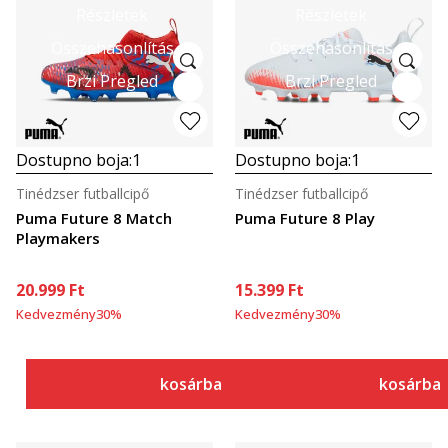
Részletek
Részletek
Összehasonlítás
Összehasonlítás
Brzi Pregled
Brzi Pregled
Dostupno boja:
1
Dostupno boja:
1
Tinédzser futballcipő
Tinédzser futballcipő
Puma Future 8 Match
Puma Future 8 Play
Playmakers
20.999
Ft
15.399
Ft
Kedvezmény
30
%
Kedvezmény
30
%
kosárba
kosárba