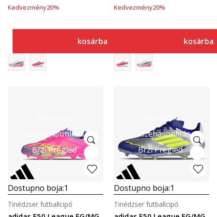
Kedvezmény
20
%
Kedvezmény
20
%
kosárba
kosárba
Részletek
Részletek
Összehasonlítás
Összehasonlítás
Brzi Pregled
Brzi Pregled
Dostupno boja:
1
Dostupno boja:
1
Tinédzser futballcipő
Tinédzser futballcipő
adidas F50 League FG/MG
adidas F50 League FG/MG