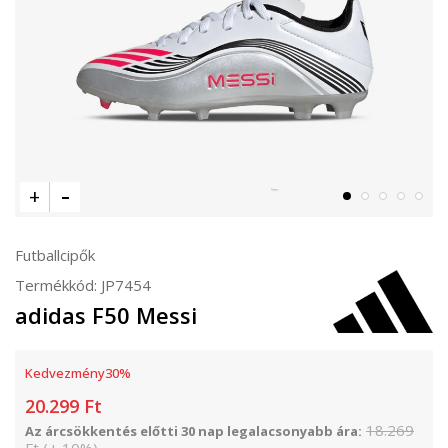
Futballcipők
Termékkód:
JP7454
adidas F50 Messi
Kedvezmény
30
%
20.299
Ft
18.269
Az árcsökkentés előtti 30 nap legalacsonyabb ára: