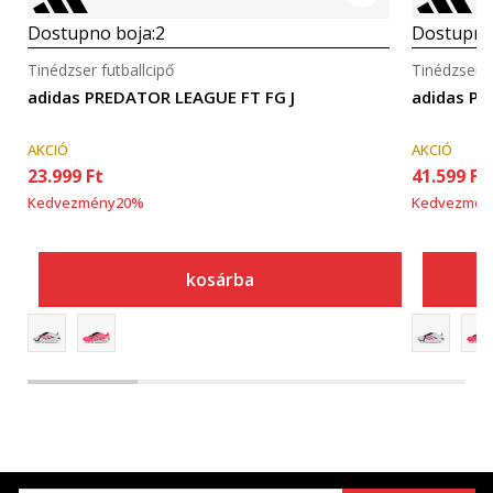
Dostupno boja:
2
Dostupno
Tinédzser futballcipő
Tinédzser f
adidas PREDATOR LEAGUE FT FG J
adidas PR
AKCIÓ
AKCIÓ
23.999
Ft
41.599
Ft
Kedvezmény
20
%
Kedvezmén
kosárba