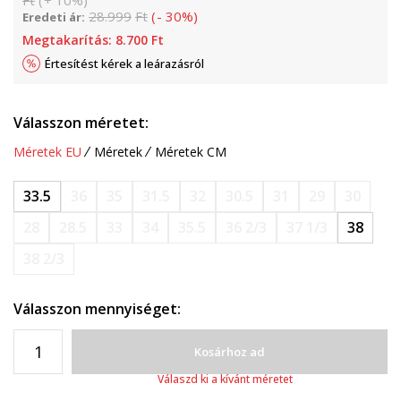
Ft
(
+
10
%
)
28.999
Ft
(
-
30
%
)
Eredeti ár:
Megtakarítás:
8.700
Ft
Értesítést kérek a leárazásról
Válasszon méretet:
Méretek EU
Méretek
Méretek CM
33.5
36
35
31.5
32
30.5
31
29
30
28
28.5
33
34
35.5
36 2/3
37 1/3
38
38 2/3
Válasszon mennyiséget:
Kosárhoz ad
Válaszd ki a kívánt méretet