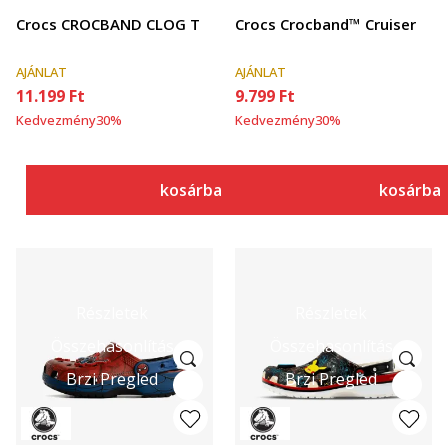
Crocs CROCBAND CLOG T
Crocs Crocband™ Cruiser
AJÁNLAT
AJÁNLAT
11.199
Ft
9.799
Ft
Kedvezmény
30
%
Kedvezmény
30
%
kosárba
kosárba
Részletek
Részletek
Összehasonlítás
Összehasonlítás
Brzi Pregled
Brzi Pregled