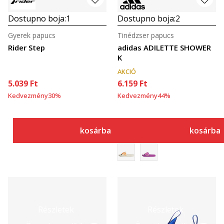
Dostupno boja:
1
Dostupno boja:
2
Gyerek papucs
Tinédzser papucs
Rider Step
adidas ADILETTE SHOWER
K
AKCIÓ
5.039
Ft
6.159
Ft
Kedvezmény
30
%
Kedvezmény
44
%
kosárba
kosárba
Részletek
Részletek