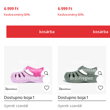
6.999
Ft
6.999
Ft
Kedvezmény
30
%
Kedvezmény
30
%
kosárba
kosárba
Részletek
Részletek
Összehasonlítás
Összehasonlítás
Brzi Pregled
Brzi Pregled
Dostupno boja:
1
Dostupno boja:
1
Gyerek szandál
Gyerek szandál