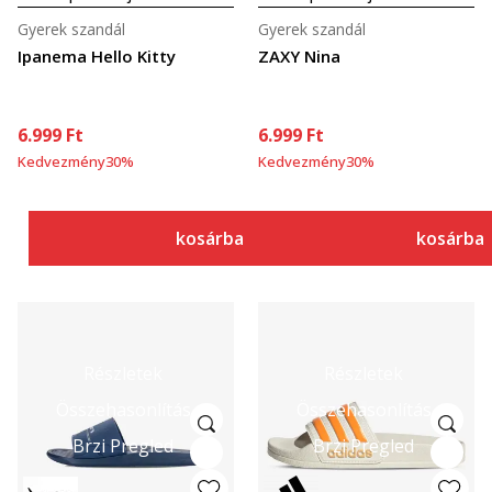
Gyerek szandál
Gyerek szandál
Ipanema Hello Kitty
ZAXY Nina
6.999
Ft
6.999
Ft
Kedvezmény
30
%
Kedvezmény
30
%
kosárba
kosárba
Részletek
Részletek
Összehasonlítás
Összehasonlítás
Brzi Pregled
Brzi Pregled