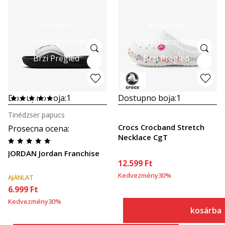
Részletek
Részletek
Összehasonlítás
Összehasonlítás
Brzi Pregled
Brzi Pregled
Dostupno boja:
1
Dostupno boja:
1
Tinédzser papucs
Crocs Crocband Stretch
Prosecna ocena
:
Necklace CgT
JORDAN Jordan Franchise
12.599
Ft
Kedvezmény
30
%
AJÁNLAT
6.999
Ft
Kedvezmény
30
%
kosárba