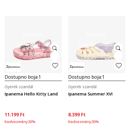
Részletek
Részletek
Összehasonlítás
Összehasonlítás
Brzi Pregled
Brzi Pregled
Dostupno boja:
1
Dostupno boja:
1
Gyerek szandál
Gyerek szandál
Ipanema Hello Kitty Land
Ipanema Summer XVI
11.199
Ft
8.399
Ft
Kedvezmény
30
%
Kedvezmény
30
%