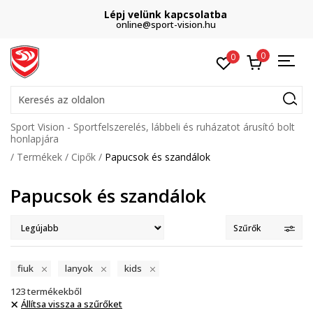
Lépj velünk kapcsolatba
online@sport-vision.hu
0
0
Keresés az oldalon
Sport Vision - Sportfelszerelés, lábbeli és ruházatot árusító bolt
honlapjára
Termékek
Cipők
Papucsok és szandálok
Papucsok és szandálok
Szűrők
fiuk
lanyok
kids
123
termékekből
Állítsa vissza a szűrőket