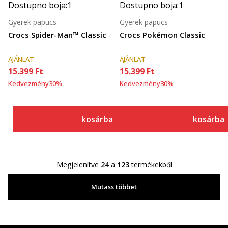
Dostupno boja:
1
Dostupno boja:
1
Gyerek papucs
Gyerek papucs
Crocs Spider-Man™ Classic
Crocs Pokémon Classic
AJÁNLAT
AJÁNLAT
15.399
Ft
15.399
Ft
Kedvezmény
30
%
Kedvezmény
30
%
kosárba
kosárba
Megjelenítve
24
a
123
termékekből
Mutass többet