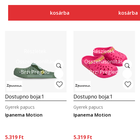
kosárba
kosárba
Részletek
Részletek
Összehasonlítás
Összehasonlítás
Brzi Pregled
Brzi Pregled
Dostupno boja:
1
Dostupno boja:
1
Gyerek papucs
Gyerek papucs
Ipanema Motion
Ipanema Motion
5.319
Ft
5.319
Ft