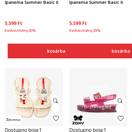
Ipanema Summer Basic II
Ipanema Summer Basic II
5.599
Ft
5.599
Ft
Kedvezmény
30
%
Kedvezmény
30
%
kosárba
kosárba
Részletek
Részletek
Összehasonlítás
Összehasonlítás
Brzi Pregled
Brzi Pregled
Dostupno boja:
1
Dostupno boja:
1