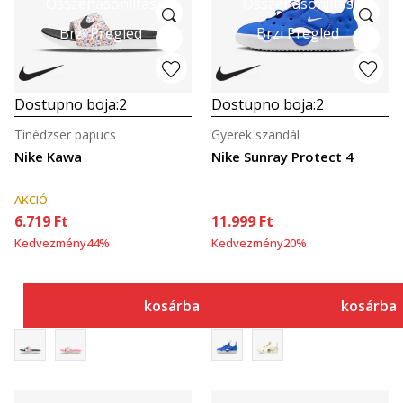
Összehasonlítás
Összehasonlítás
Brzi Pregled
Brzi Pregled
Dostupno boja:
2
Dostupno boja:
2
Tinédzser papucs
Gyerek szandál
Nike Kawa
Nike Sunray Protect 4
AKCIÓ
6.719
Ft
11.999
Ft
Kedvezmény
44
%
Kedvezmény
20
%
kosárba
kosárba