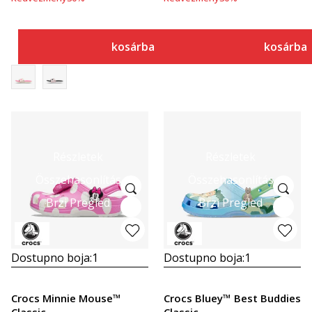
kosárba
kosárba
Részletek
Részletek
Összehasonlítás
Összehasonlítás
Brzi Pregled
Brzi Pregled
Dostupno boja:
1
Dostupno boja:
1
Crocs Minnie Mouse™
Crocs Bluey™ Best Buddies