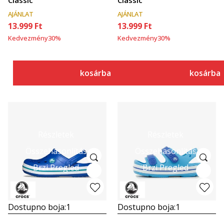
Classic
Classic
AJÁNLAT
AJÁNLAT
13.999
Ft
13.999
Ft
Kedvezmény
30
%
Kedvezmény
30
%
kosárba
kosárba
Részletek
Részletek
Összehasonlítás
Összehasonlítás
Brzi Pregled
Brzi Pregled
Dostupno boja:
1
Dostupno boja:
1