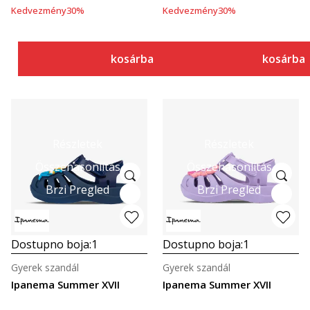
Kedvezmény
30
%
Kedvezmény
30
%
kosárba
kosárba
Részletek
Részletek
Összehasonlítás
Összehasonlítás
Brzi Pregled
Brzi Pregled
Dostupno boja:
1
Dostupno boja:
1
Gyerek szandál
Gyerek szandál
Ipanema Summer XVII
Ipanema Summer XVII