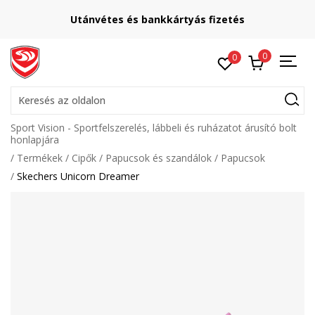
Utánvétes és bankkártyás fizetés
0
0
Keresés az oldalon
Sport Vision - Sportfelszerelés, lábbeli és ruházatot árusító bolt
honlapjára
Termékek
Cipők
Papucsok és szandálok
Papucsok
Skechers Unicorn Dreamer