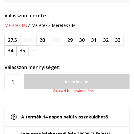
Válasszon méretet:
Méretek EU
Méretek
Méretek CM
27.5
33.5
28
28.5
29
30
31
32
33
34
35
36
Válasszon mennyiséget:
Kosárhoz ad
Válaszd ki a kívánt méretet
A termék 14 napon belül visszaküldhető
Ingyenes házhozszállítás 30000 Ft feletti