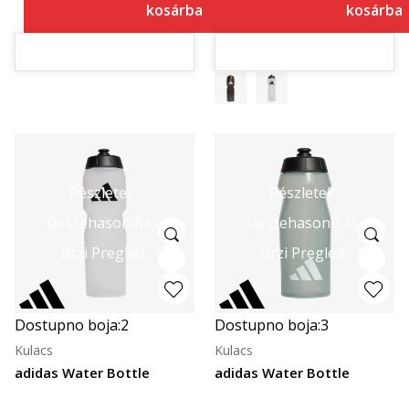
kosárba
kosárba
Részletek
Részletek
Összehasonlítás
Összehasonlítás
Brzi Pregled
Brzi Pregled
Dostupno boja:
2
Dostupno boja:
3
Kulacs
Kulacs
adidas Water Bottle
adidas Water Bottle