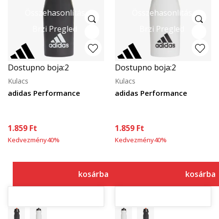
Összehasonlítás
Összehasonlítás
Brzi Pregled
Brzi Pregled
Dostupno boja:
2
Dostupno boja:
2
Kulacs
Kulacs
adidas Performance
adidas Performance
1.859
Ft
1.859
Ft
Kedvezmény
40
%
Kedvezmény
40
%
kosárba
kosárba