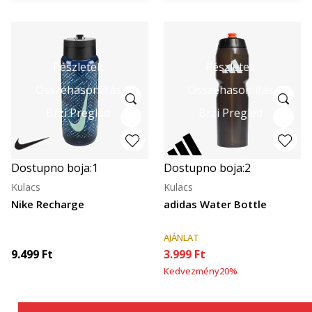
Részletek
Részletek
Összehasonlítás
Összehasonlítás
Brzi Pregled
Brzi Pregled
Dostupno boja:
1
Dostupno boja:
2
Kulacs
Kulacs
Nike Recharge
adidas Water Bottle
AJÁNLAT
9.499
Ft
3.999
Ft
Kedvezmény
20
%