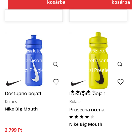
kosárba
kosárba
Részletek
Részletek
Összehasonlítás
Összehasonlítás
Brzi Pregled
Brzi Pregled
Dostupno boja:
1
Dostupno boja:
1
Kulacs
Kulacs
Nike Big Mouth
Prosecna ocena
:
Nike Big Mouth
2.799
Ft