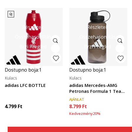
ÚJ
Részletek
Részletek
Összehasonlítás
Összehasonlítás
Brzi Pregled
Brzi Pregled
Dostupno boja:
1
Dostupno boja:
1
Kulacs
Kulacs
adidas LFC BOTTLE
adidas Mercedes-AMG
Petronas Formula 1 Team
DNA
AJÁNLAT
4.799
Ft
8.799
Ft
Kedvezmény
20
%