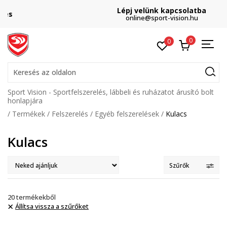
Lépj velünk kapcsolatba
online@sport-vision.hu
0
0
Keresés az oldalon
Sport Vision - Sportfelszerelés, lábbeli és ruházatot árusító bolt
honlapjára
Termékek
Felszerelés
Egyéb felszerelések
Kulacs
Kulacs
Szűrők
20
termékekből
Állítsa vissza a szűrőket