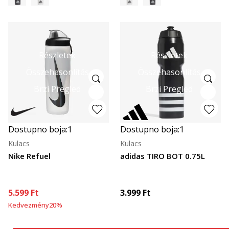
Részletek
Részletek
Összehasonlítás
Összehasonlítás
Brzi Pregled
Brzi Pregled
Dostupno boja:
1
Dostupno boja:
1
Kulacs
Kulacs
Nike Refuel
adidas TIRO BOT 0.75L
5.599
Ft
3.999
Ft
Kedvezmény
20
%