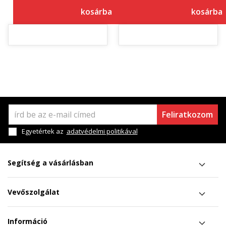
kosárba
kosárba
Feliratkozom
Egyetértek az
adatvédelmi politikával
Segítség a vásárlásban
Vevőszolgálat
Információ