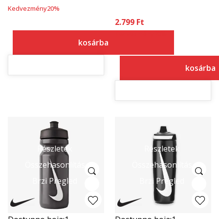
Kedvezmény
20
%
2.799
Ft
Kedvezmény
20
%
kosárba
kosárba
Részletek
Részletek
Összehasonlítás
Összehasonlítás
Brzi Pregled
Brzi Pregled