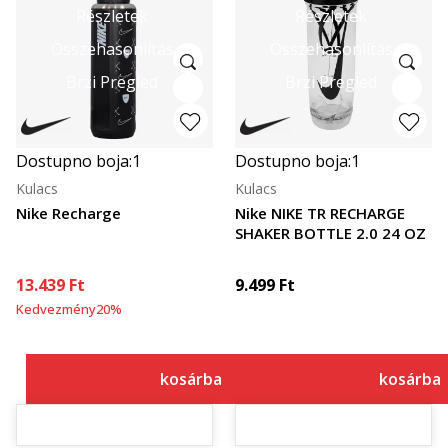
Részletek
Részletek
Összehasonlítás
Összehasonlítás
Brzi Pregled
Brzi Pregled
Dostupno boja:
1
Dostupno boja:
1
Kulacs
Kulacs
Nike Recharge
Nike NIKE TR RECHARGE
SHAKER BOTTLE 2.0 24 OZ
13.439
Ft
9.499
Ft
Kedvezmény
20
%
kosárba
kosárba