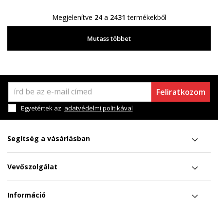
Megjelenítve
24
a
2431
termékekből
Mutass többet
Feliratkozom
Egyetértek az
adatvédelmi politikával
Segítség a vásárlásban
Vevőszolgálat
Információ