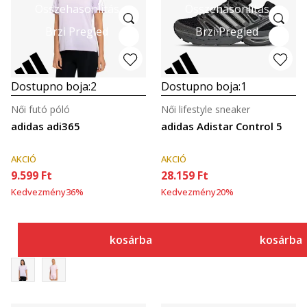
Összehasonlítás
Összehasonlítás
Brzi Pregled
Brzi Pregled
Dostupno boja:
2
Dostupno boja:
1
Női futó póló
Női lifestyle sneaker
adidas adi365
adidas Adistar Control 5
AKCIÓ
AKCIÓ
9.599
Ft
28.159
Ft
Kedvezmény
36
%
Kedvezmény
20
%
kosárba
kosárba