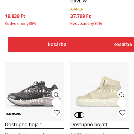
GRVL W
AJÁNLAT
19.839
Ft
37.799
Ft
Kedvezmény
36
%
Kedvezmény
30
%
kosárba
kosárba
Részletek
Részletek
Összehasonlítás
Összehasonlítás
Brzi Pregled
Brzi Pregled
Dostupno boja:
1
Dostupno boja:
1