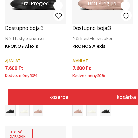
Brzi Pregled
Brzi Pregled
Dostupno boja:
3
Dostupno boja:
3
Női lifestyle sneaker
Női lifestyle sneaker
KRONOS Alexis
KRONOS Alexis
AJÁNLAT
AJÁNLAT
7.600
Ft
7.600
Ft
Kedvezmény
50
%
Kedvezmény
50
%
kosárba
kosárba
UTOLSÓ
DARABOK