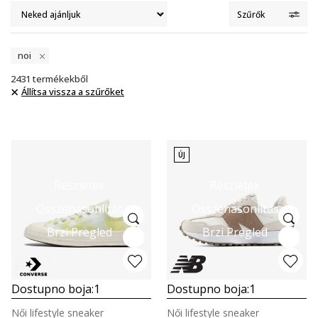
Szűrők
noi
2431
termékekből
Állítsa vissza a szűrőket
ÚJ
Részletek
Részletek
Összehasonlítás
Összehasonlítás
Brzi Pregled
Brzi Pregled
Dostupno boja:
1
Dostupno boja:
1
Női lifestyle sneaker
Női lifestyle sneaker