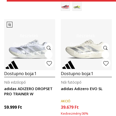
ÚJ
Részletek
Részletek
Összehasonlítás
Összehasonlítás
Brzi Pregled
Brzi Pregled
Dostupno boja:
1
Dostupno boja:
1
Női edzőcipő
Női futócipő
adidas ADIZERO DROPSET
adidas Adizero EVO SL
PRO TRAINER W
AKCIÓ
59.999
Ft
39.679
Ft
Kedvezmény
36
%