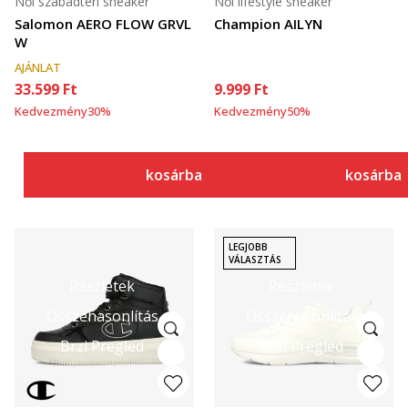
Női szabadtéri sneaker
Női lifestyle sneaker
Salomon AERO FLOW GRVL
Champion AILYN
W
AJÁNLAT
33.599
Ft
9.999
Ft
Kedvezmény
30
%
Kedvezmény
50
%
kosárba
kosárba
LEGJOBB
VÁLASZTÁS
Részletek
Részletek
Összehasonlítás
Összehasonlítás
Brzi Pregled
Brzi Pregled