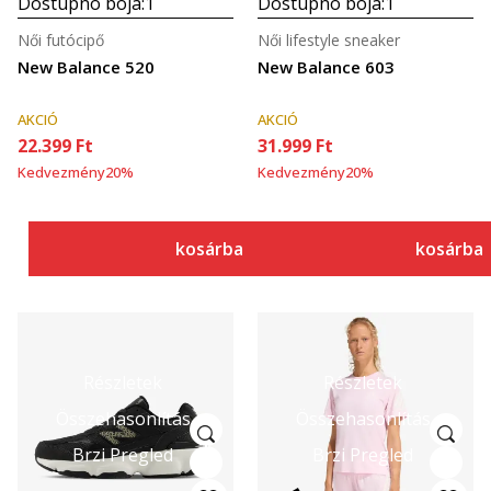
Dostupno boja:
1
Dostupno boja:
1
Női futócipő
Női lifestyle sneaker
New Balance 520
New Balance 603
AKCIÓ
AKCIÓ
22.399
Ft
31.999
Ft
Kedvezmény
20
%
Kedvezmény
20
%
kosárba
kosárba
Részletek
Részletek
Összehasonlítás
Összehasonlítás
Brzi Pregled
Brzi Pregled