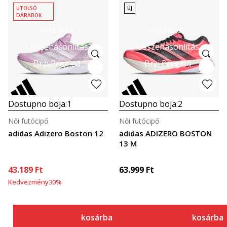
UTOLSÓ
ÚJ
DARABOK
Részletek
Részletek
Összehasonlítás
Összehasonlítás
Brzi Pregled
Brzi Pregled
Dostupno boja:
1
Dostupno boja:
2
Női futócipő
Női futócipő
adidas Adizero Boston 12
adidas ADIZERO BOSTON
13 M
43.189
Ft
63.999
Ft
Kedvezmény
30
%
kosárba
kosárba