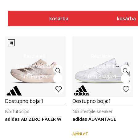
kosárba
kosárba
ÚJ
Részletek
Részletek
Összehasonlítás
Összehasonlítás
Brzi Pregled
Brzi Pregled
Dostupno boja:
1
Dostupno boja:
1
Női futócipő
Női lifestyle sneaker
adidas ADIZERO PACER W
adidas ADVANTAGE
AJÁNLAT