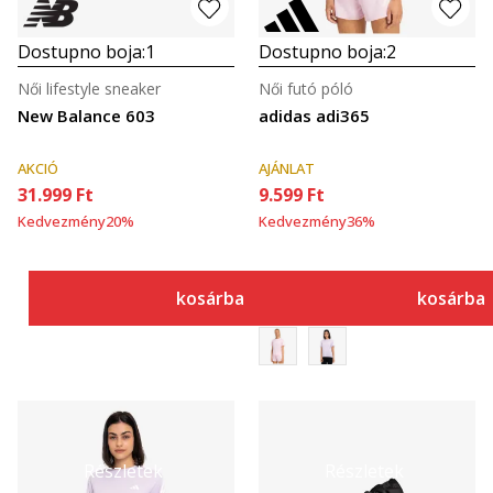
Dostupno boja:
1
Dostupno boja:
2
Női lifestyle sneaker
Női futó póló
New Balance 603
adidas adi365
AKCIÓ
AJÁNLAT
31.999
Ft
9.599
Ft
Kedvezmény
20
%
Kedvezmény
36
%
kosárba
kosárba
Részletek
Részletek