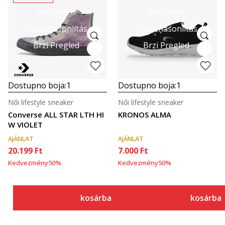
Részletek
Részletek
Összehasonlítás
Összehasonlítás
Brzi Pregled
Brzi Pregled
Dostupno boja:
1
Dostupno boja:
1
Női lifestyle sneaker
Női lifestyle sneaker
Converse ALL STAR LTH HI
KRONOS ALMA
W VIOLET
AJÁNLAT
AJÁNLAT
20.199
Ft
7.000
Ft
Kedvezmény
50
%
Kedvezmény
50
%
kosárba
kosárba