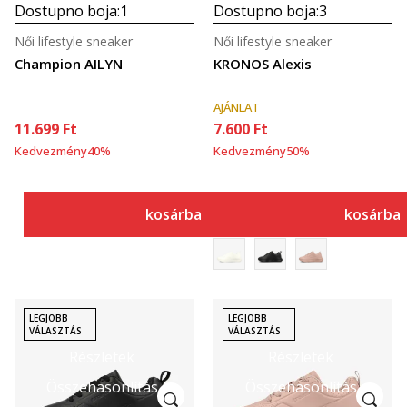
Dostupno boja:
1
Dostupno boja:
3
Női lifestyle sneaker
Női lifestyle sneaker
Champion AILYN
KRONOS Alexis
AJÁNLAT
11.699
Ft
7.600
Ft
Kedvezmény
40
%
Kedvezmény
50
%
kosárba
kosárba
LEGJOBB
LEGJOBB
VÁLASZTÁS
VÁLASZTÁS
Részletek
Részletek
Összehasonlítás
Összehasonlítás