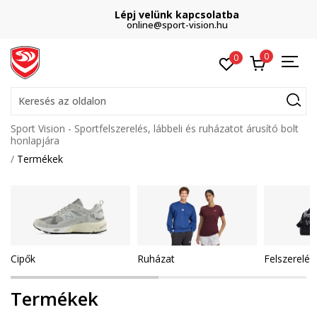
Lépj velünk kapcsolatba
online@sport-vision.hu
0
0
Keresés az oldalon
Sport Vision - Sportfelszerelés, lábbeli és ruházatot árusító bolt
honlapjára
Termékek
Cipők
Ruházat
Felszerelés
Termékek