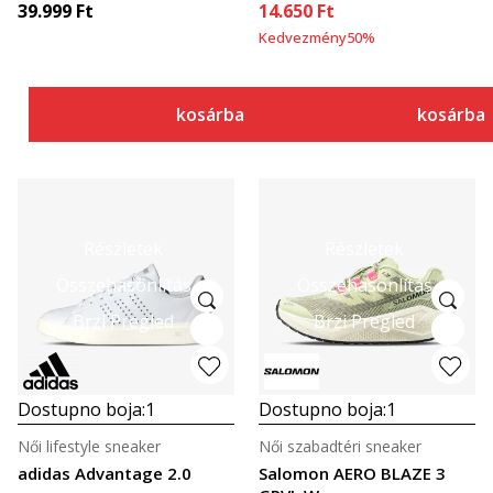
39.999
Ft
14.650
Ft
Kedvezmény
50
%
kosárba
kosárba
Részletek
Részletek
Összehasonlítás
Összehasonlítás
Brzi Pregled
Brzi Pregled
Dostupno boja:
1
Dostupno boja:
1
Női lifestyle sneaker
Női szabadtéri sneaker
adidas Advantage 2.0
Salomon AERO BLAZE 3