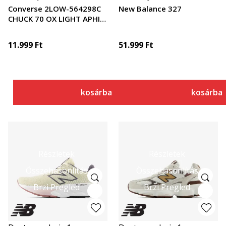
Converse 2LOW-564298C
New Balance 327
CHUCK 70 OX LIGHT APHID
G
11.999
Ft
51.999
Ft
kosárba
kosárba
Részletek
Részletek
Összehasonlítás
Összehasonlítás
Brzi Pregled
Brzi Pregled