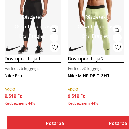
Részletek
Részletek
Összehasonlítás
Összehasonlítás
Brzi Pregled
Brzi Pregled
Dostupno boja:
1
Dostupno boja:
2
Férfi edző leggings
Férfi edző leggings
Nike Pro
Nike M NP DF TIGHT
AKCIÓ
AKCIÓ
9.519
Ft
9.519
Ft
Kedvezmény
44
%
Kedvezmény
44
%
kosárba
kosárba