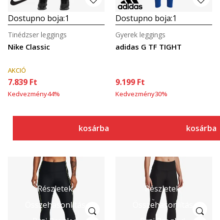
Dostupno boja:
1
Dostupno boja:
1
Tinédzser leggings
Gyerek leggings
Nike Classic
adidas G TF TIGHT
AKCIÓ
7.839
Ft
9.199
Ft
Kedvezmény
44
%
Kedvezmény
30
%
kosárba
kosárba
Részletek
Részletek
Összehasonlítás
Összehasonlítás