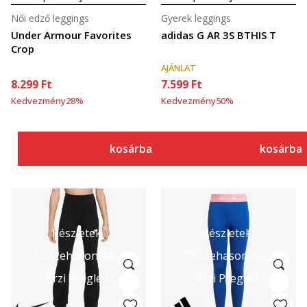
Női edző leggings
Gyerek leggings
Under Armour Favorites
adidas G AR 3S BTHIS T
Crop
AJÁNLAT
8.299
Ft
7.599
Ft
Kedvezmény
28
%
Kedvezmény
50
%
kosárba
kosárba
Részletek
Részletek
Összehasonlítás
Összehasonlítás
Brzi Pregled
Brzi Pregled