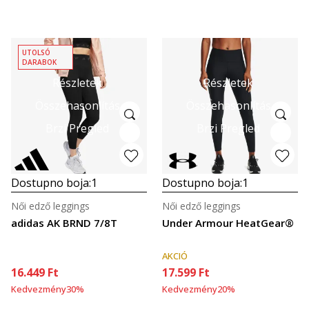
UTOLSÓ
DARABOK
Részletek
Részletek
Összehasonlítás
Összehasonlítás
Brzi Pregled
Brzi Pregled
Dostupno boja:
1
Dostupno boja:
1
Női edző leggings
Női edző leggings
adidas AK BRND 7/8T
Under Armour HeatGear®
AKCIÓ
16.449
Ft
17.599
Ft
Kedvezmény
30
%
Kedvezmény
20
%