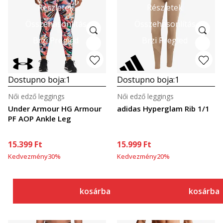
Részletek
Részletek
Összehasonlítás
Összehasonlítás
Brzi Pregled
Brzi Pregled
Dostupno boja:
1
Dostupno boja:
1
Női edző leggings
Női edző leggings
Under Armour HG Armour
adidas Hyperglam Rib 1/1
PF AOP Ankle Leg
15.399
Ft
15.999
Ft
Kedvezmény
30
%
Kedvezmény
20
%
kosárba
kosárba