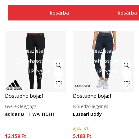
kosárba
kosárba
Részletek
Részletek
Összehasonlítás
Összehasonlítás
Brzi Pregled
Brzi Pregled
Dostupno boja:
1
Dostupno boja:
1
Gyerek leggings
Női edző leggings
adidas B TF WA TIGHT
Lussari Body
AJÁNLAT
12.159
Ft
5.183
Ft