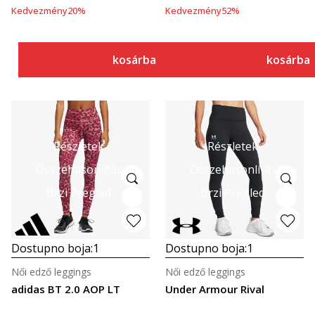
Kedvezmény
20
%
Kedvezmény
52
%
kosárba
kosárba
Részletek
Részletek
Összehasonlítás
Összehasonlítás
Brzi Pregled
Brzi Pregled
Dostupno boja:
1
Dostupno boja:
1
Női edző leggings
Női edző leggings
adidas BT 2.0 AOP LT
Under Armour Rival