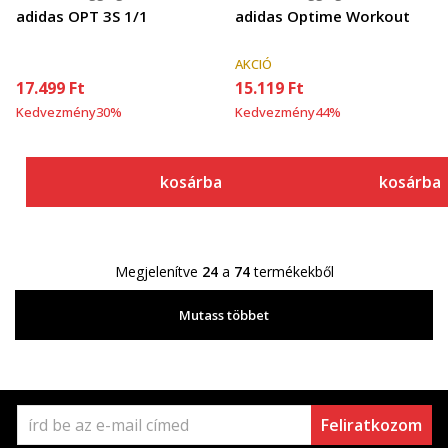
adidas OPT 3S 1/1
adidas Optime Workout
AKCIÓ
17.499
Ft
15.119
Ft
Kedvezmény
30
%
Kedvezmény
44
%
kosárba
kosárba
Megjelenítve
24
a
74
termékekből
Mutass többet
Feliratkozom