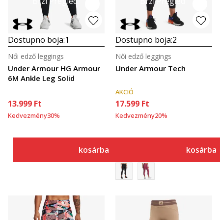
Brzi Pregled
Brzi Pregled
Dostupno boja:
1
Dostupno boja:
2
Női edző leggings
Női edző leggings
Under Armour HG Armour
Under Armour Tech
6M Ankle Leg Solid
AKCIÓ
13.999
Ft
17.599
Ft
Kedvezmény
30
%
Kedvezmény
20
%
kosárba
kosárba