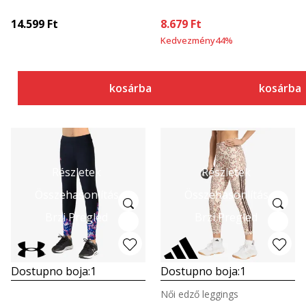
14.599
Ft
8.679
Ft
Kedvezmény
44
%
kosárba
kosárba
Részletek
Részletek
Összehasonlítás
Összehasonlítás
Brzi Pregled
Brzi Pregled
Dostupno boja:
1
Dostupno boja:
1
Női edző leggings