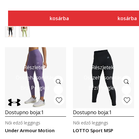
kosárba
kosárba
Részletek
Részletek
Összehasonlítás
Összehasonlítás
Brzi Pregled
Brzi Pregled
Dostupno boja:
1
Dostupno boja:
1
Női edző leggings
Női edző leggings
Under Armour Motion
LOTTO Sport MSP