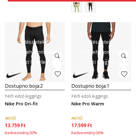
Részletek
Részletek
Összehasonlítás
Összehasonlítás
Brzi Pregled
Brzi Pregled
Dostupno boja:
2
Dostupno boja:
1
Férfi edző leggings
Férfi edző leggings
Nike Pro Dri-fit
Nike Pro Warm
AKCIÓ
AKCIÓ
13.759
Ft
17.599
Ft
Kedvezmény
20
%
Kedvezmény
20
%