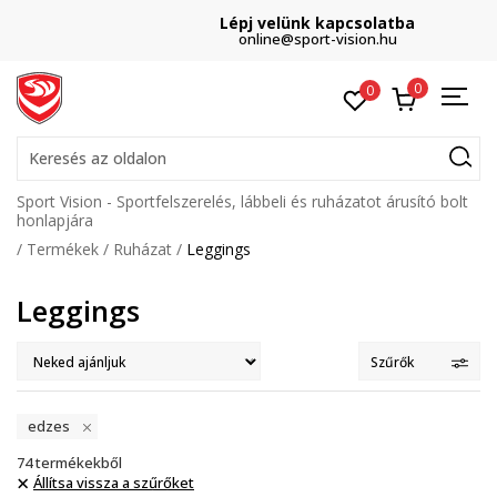
Lépj velünk kapcsolatba
online@sport-vision.hu
0
0
Keresés az oldalon
Sport Vision - Sportfelszerelés, lábbeli és ruházatot árusító bolt
honlapjára
Termékek
Ruházat
Leggings
Leggings
Szűrők
edzes
74
termékekből
Állítsa vissza a szűrőket