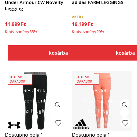
Under Armour CW Novelty
adidas FARM LEGGINGS
Legging
AKCIÓ
11.999
Ft
19.199
Ft
Kedvezmény
35
%
Kedvezmény
20
%
kosárba
kosárba
UTOLSÓ
UTOLSÓ
DARABOK
DARABOK
Részletek
Részletek
Összehasonlítás
Összehasonlítás
Brzi Pregled
Brzi Pregled
Dostupno boja:
1
Dostupno boja:
1