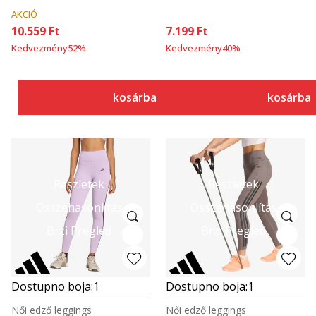
AKCIÓ
10.559
Ft
7.199
Ft
Kedvezmény
52
%
Kedvezmény
40
%
kosárba
kosárba
Részletek
Részletek
Összehasonlítás
Összehasonlítás
Brzi Pregled
Brzi Pregled
Dostupno boja:
1
Dostupno boja:
1
Női edző leggings
Női edző leggings