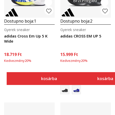
Brzi Pregled
Brzi Pregled
Dostupno boja:
1
Dostupno boja:
2
Gyerek sneaker
Gyerek sneaker
adidas Cross Em Up 5 K
adidas CROSS EM UP 5
Wide
18.719
Ft
15.999
Ft
Kedvezmény
20
%
Kedvezmény
20
%
kosárba
kosárba