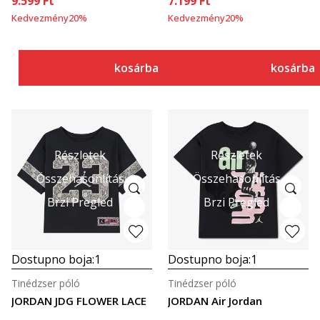
9.599
Ft
7.199
Ft
Kedvezmény
20
%
Kedvezmény
20
%
kosárba
kosárba
Részletek
Részletek
Összehasonlítás
Összehasonlítás
Brzi Pregled
Brzi Pregled
Dostupno boja:
1
Dostupno boja:
1
Tinédzser póló
Tinédzser póló
JORDAN JDG FLOWER LACE
JORDAN Air Jordan