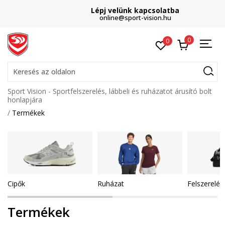
Lépj velünk kapcsolatba
online@sport-vision.hu
0
0
Keresés az oldalon
Sport Vision - Sportfelszerelés, lábbeli és ruházatot árusító bolt
honlapjára
Termékek
Cipők
Ruházat
Felszerelés
Termékek