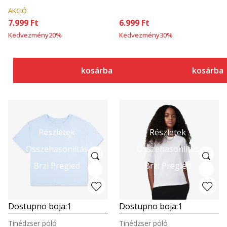
AKCIÓ
7.999
Ft
6.999
Ft
Kedvezmény
20
%
Kedvezmény
30
%
kosárba
kosárba
Részletek
Részletek
Összehasonlítás
Összehasonlítás
Brzi Pregled
Brzi Pregled
Dostupno boja:
1
Dostupno boja:
1
Tinédzser póló
Tinédzser póló