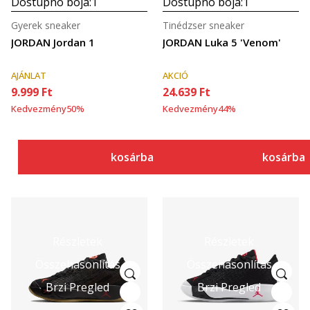
Dostupno boja:
1
Dostupno boja:
1
Gyerek sneaker
Tinédzser sneaker
JORDAN Jordan 1
JORDAN Luka 5 'Venom'
AJÁNLAT
AKCIÓ
9.999
Ft
24.639
Ft
Kedvezmény
50
%
Kedvezmény
44
%
kosárba
kosárba
Részletek
Részletek
Összehasonlítás
Összehasonlítás
Brzi Pregled
Brzi Pregled