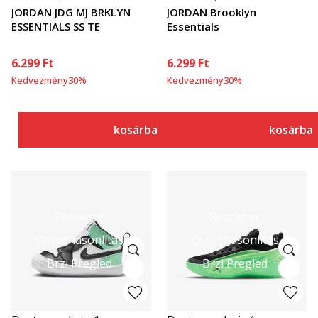
JORDAN JDG MJ BRKLYN
JORDAN Brooklyn
ESSENTIALS SS TE
Essentials
6.299
Ft
6.299
Ft
Kedvezmény
30
%
Kedvezmény
30
%
kosárba
kosárba
Részletek
Részletek
Összehasonlítás
Összehasonlítás
Brzi Pregled
Brzi Pregled