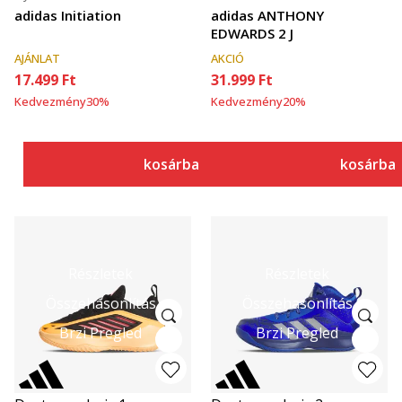
adidas Initiation
adidas ANTHONY
EDWARDS 2 J
AJÁNLAT
AKCIÓ
17.499
Ft
31.999
Ft
Kedvezmény
30
%
Kedvezmény
20
%
kosárba
kosárba
Részletek
Részletek
Összehasonlítás
Összehasonlítás
Brzi Pregled
Brzi Pregled