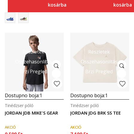
kosárba
kosárba
Részletek
Részletek
Összehasonlítás
Összehasonlítás
Brzi Pregled
Brzi Pregled
Dostupno boja:
1
Dostupno boja:
1
Tinédzser póló
Tinédzser póló
JORDAN JDB MIKE'S GEAR
JORDAN JDG BRK SS TEE
AKCIÓ
AKCIÓ