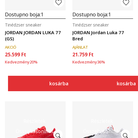
Dostupno boja:
1
Dostupno boja:
1
Tinédzser sneaker
Tinédzser sneaker
JORDAN JORDAN LUKA 77
JORDAN Jordan Luka 77
(GS)
Bred
AKCIÓ
AJÁNLAT
25.599
Ft
21.759
Ft
Kedvezmény
20
%
Kedvezmény
36
%
kosárba
kosárba
Részletek
Részletek
Összehasonlítás
Összehasonlítás