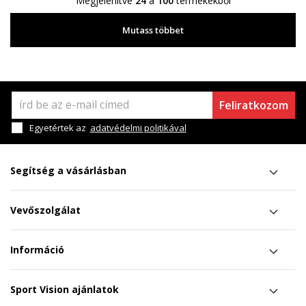
Megjelenítve
24
a
100
termékekből
Mutass többet
Feliratkozom
Egyetértek az
adatvédelmi politikával
Segítség a vásárlásban
Vevőszolgálat
Információ
Sport Vision ajánlatok