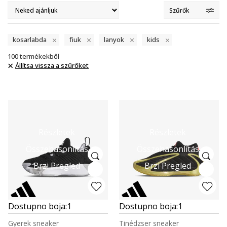
Szűrők
kosarlabda
fiuk
lanyok
kids
100
termékekből
Állítsa vissza a szűrőket
Részletek
Részletek
Összehasonlítás
Összehasonlítás
Brzi Pregled
Brzi Pregled
Dostupno boja:
1
Dostupno boja:
1
Gyerek sneaker
Tinédzser sneaker