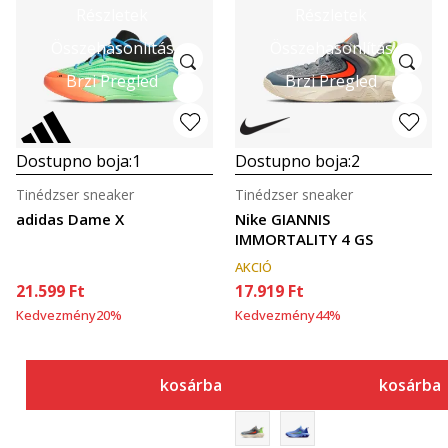
Részletek
Részletek
Összehasonlítás
Összehasonlítás
Brzi Pregled
Brzi Pregled
Dostupno boja:
1
Dostupno boja:
2
Tinédzser sneaker
Tinédzser sneaker
adidas Dame X
Nike GIANNIS
IMMORTALITY 4 GS
AKCIÓ
21.599
Ft
17.919
Ft
Kedvezmény
20
%
Kedvezmény
44
%
kosárba
kosárba