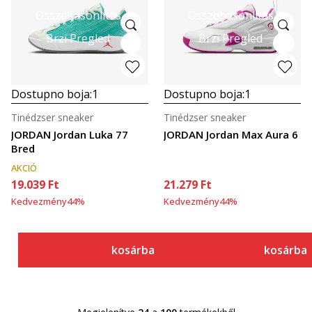
Összehasonlítás
Összehasonlítás
Brzi Pregled
Brzi Pregled
Dostupno boja:
1
Dostupno boja:
1
Tinédzser sneaker
Tinédzser sneaker
JORDAN Jordan Luka 77
JORDAN Jordan Max Aura 6
Bred
AKCIÓ
19.039
Ft
21.279
Ft
Kedvezmény
44
%
Kedvezmény
44
%
kosárba
kosárba