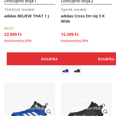
Dostupno boja:
1
Dostupno boja:
2
Tinédzser sneaker
Gyerek sneaker
adidas BELIEVE THAT 1 J
adidas Cross Em Up 5 K
Wide
AKCIÓ
23.999
Ft
15.399
Ft
Kedvezmény
20
%
Kedvezmény
30
%
kosárba
kosárba
Részletek
Részletek
Összehasonlítás
Összehasonlítás