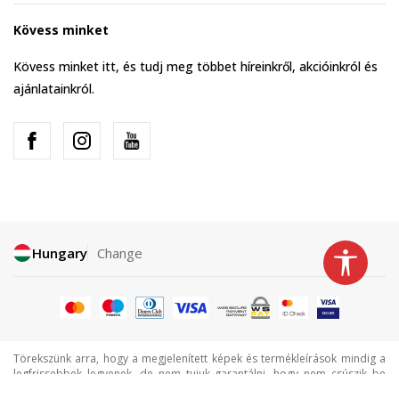
Kövess minket
Kövess minket itt, és tudj meg többet híreinkről, akcióinkról és
ajánlatainkról.
Hungary
Change
Törekszünk arra, hogy a megjelenített képek és termékleírások mindig a
legfrissebbek legyenek, de nem tujuk garantálni, hogy nem csúszik be
néha egy-egy hiba. Minden megjelenített termék a választékunk része, de