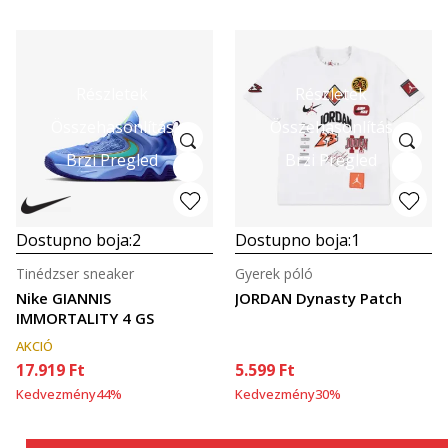
Részletek
Részletek
Összehasonlítás
Összehasonlítás
Brzi Pregled
Brzi Pregled
Dostupno boja:
2
Dostupno boja:
1
Tinédzser sneaker
Gyerek póló
Nike GIANNIS
JORDAN Dynasty Patch
IMMORTALITY 4 GS
AKCIÓ
17.919
Ft
5.599
Ft
Kedvezmény
44
%
Kedvezmény
30
%