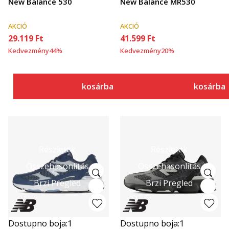
New Balance 530
New Balance MR530
AKCIÓ
AKCIÓ
29.119
Ft
41.599
Ft
Kedvezmény
44
%
Kedvezmény
20
%
kosárba
kosárba
Részletek
Részletek
Összehasonlítás
Összehasonlítás
Brzi Pregled
Brzi Pregled
Dostupno boja:
1
Dostupno boja:
1