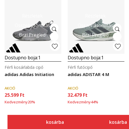
Részletek
Részletek
Összehasonlítás
Összehasonlítás
Brzi Pregled
Brzi Pregled
Dostupno boja:
1
Dostupno boja:
1
Férfi kosárlabda cipő
Férfi futócipő
adidas Adidas Initiation
adidas ADISTAR 4 M
AKCIÓ
AKCIÓ
25.599
Ft
32.479
Ft
Kedvezmény
20
%
Kedvezmény
44
%
kosárba
kosárba