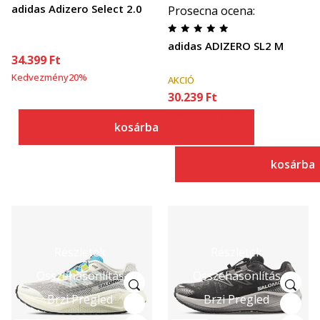
adidas Adizero Select 2.0
Prosecna ocena
:
adidas ADIZERO SL2 M
34.399
Ft
Kedvezmény
20
%
AKCIÓ
30.239
Ft
Kedvezmény
44
%
kosárba
kosárba
Részletek
Részletek
Összehasonlítás
Összehasonlítás
Brzi Pregled
Brzi Pregled