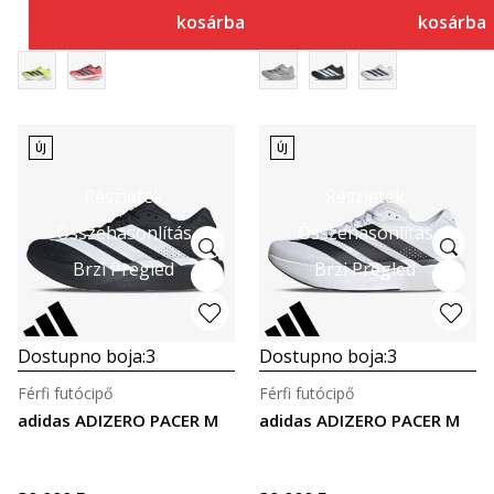
kosárba
kosárba
ÚJ
ÚJ
Részletek
Részletek
Összehasonlítás
Összehasonlítás
Brzi Pregled
Brzi Pregled
Dostupno boja:
3
Dostupno boja:
3
Férfi futócipő
Férfi futócipő
adidas ADIZERO PACER M
adidas ADIZERO PACER M