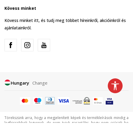
Kövess minket
Kövess minket itt, és tudj meg többet híreinkről, akcióinkról és
ajánlatainkról.
Hungary
Change
Törekszünk arra, hogy a megjelenített képek és termékleírások mindig a
legfrissebbek legyenek, de nem tujuk garantálni, hogy nem csúszik be
néha egy-egy hiba. Minden megjelenített termék a választékunk része, de
ez nem jelenti azt, hogy minden termék mindig elérhető.