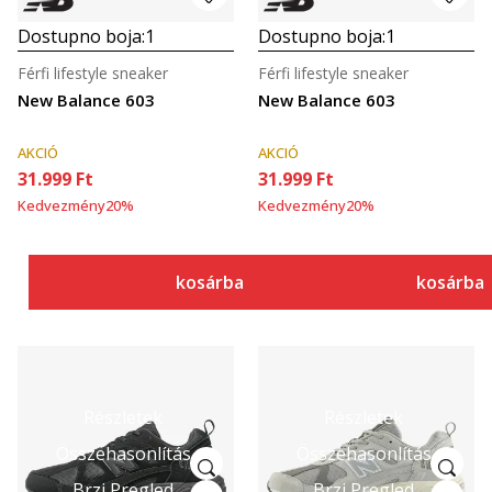
Dostupno boja:
1
Dostupno boja:
1
Férfi lifestyle sneaker
Férfi lifestyle sneaker
New Balance 603
New Balance 603
AKCIÓ
AKCIÓ
31.999
Ft
31.999
Ft
Kedvezmény
20
%
Kedvezmény
20
%
kosárba
kosárba
Részletek
Részletek
Összehasonlítás
Összehasonlítás
Brzi Pregled
Brzi Pregled