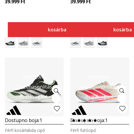
39.999
Ft
39.999
Ft
kosárba
kosárba
Részletek
Részletek
Összehasonlítás
Összehasonlítás
Brzi Pregled
Brzi Pregled
Dostupno boja:
1
Dostupno boja:
1
Férfi kosárlabda cipő
Férfi futócipő