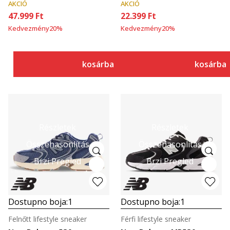
AKCIÓ
AKCIÓ
47.999
Ft
22.399
Ft
Kedvezmény
20
%
Kedvezmény
20
%
kosárba
kosárba
Részletek
Részletek
Összehasonlítás
Összehasonlítás
Brzi Pregled
Brzi Pregled
Dostupno boja:
1
Dostupno boja:
1
Felnőtt lifestyle sneaker
Férfi lifestyle sneaker