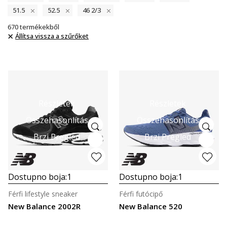
51.5
52.5
46 2/3
670
termékekből
Állítsa vissza a szűrőket
Részletek
Részletek
Összehasonlítás
Összehasonlítás
Brzi Pregled
Brzi Pregled
Dostupno boja:
1
Dostupno boja:
1
Férfi lifestyle sneaker
Férfi futócipő
New Balance 2002R
New Balance 520