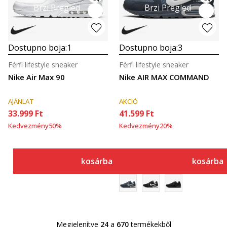
Brzi Pregled
Brzi Pregled
Dostupno boja:
1
Dostupno boja:
3
Férfi lifestyle sneaker
Férfi lifestyle sneaker
Nike Air Max 90
Nike AIR MAX COMMAND
AJÁNLAT
AKCIÓ
33.999
Ft
41.599
Ft
Kedvezmény
50
%
Kedvezmény
20
%
kosárba
kosárba
Megjelenítve
24
a
670
termékekből