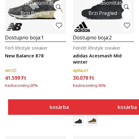
Összehasonlítás
Összehasonlítás
Brzi Pregled
Brzi Pregled
Dostupno boja:
1
Dostupno boja:
2
Férfi lifestyle sneaker
Felnőtt lifestyle sneaker
New Balance 878
adidas Acesmash Mid
winter
AKCIÓ
AJÁNLAT
41.599
Ft
30.079
Ft
Kedvezmény
20
%
Kedvezmény
36
%
kosárba
kosárba