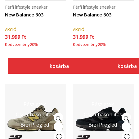
Férfi lifestyle sneaker
Férfi lifestyle sneaker
New Balance 603
New Balance 603
AKCIÓ
AKCIÓ
31.999
Ft
31.999
Ft
Kedvezmény
20
%
Kedvezmény
20
%
kosárba
kosárba
Részletek
Részletek
Összehasonlítás
Összehasonlítás
Brzi Pregled
Brzi Pregled