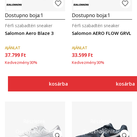
Dostupno boja:
1
Dostupno boja:
1
Férfi szabadtéri sneaker
Férfi szabadtéri sneaker
Salomon Aero Blaze 3
Salomon AERO FLOW GRVL
AJÁNLAT
AJÁNLAT
37.799
Ft
33.599
Ft
Kedvezmény
30
%
Kedvezmény
30
%
kosárba
kosárba
Részletek
Részletek
Összehasonlítás
Összehasonlítás