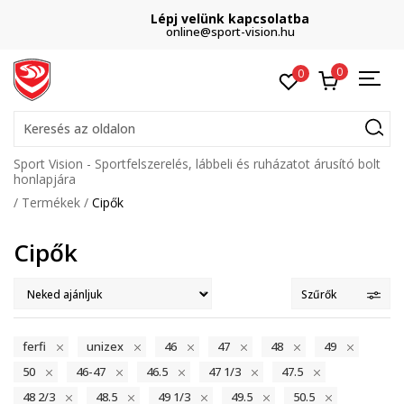
Lépj velünk kapcsolatba
online@sport-vision.hu
0
0
Keresés az oldalon
Sport Vision - Sportfelszerelés, lábbeli és ruházatot árusító bolt
honlapjára
Termékek
Cipők
Cipők
Szűrők
ferfi
unizex
46
47
48
49
50
46-47
46.5
47 1/3
47.5
48 2/3
48.5
49 1/3
49.5
50.5