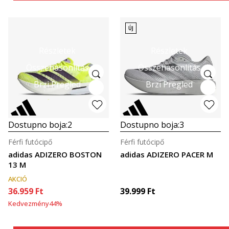
ÚJ
Részletek
Részletek
Összehasonlítás
Összehasonlítás
Brzi Pregled
Brzi Pregled
Dostupno boja:
2
Dostupno boja:
3
Férfi futócipő
Férfi futócipő
adidas ADIZERO BOSTON
adidas ADIZERO PACER M
13 M
AKCIÓ
36.959
Ft
39.999
Ft
Kedvezmény
44
%