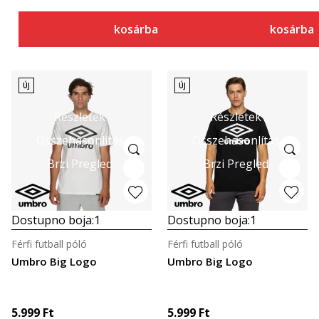
kosárba
kosárba
ÚJ
ÚJ
Részletek
Részletek
Összehasonlítás
Összehasonlítás
Brzi Pregled
Brzi Pregled
Dostupno boja:
1
Dostupno boja:
1
Férfi futball póló
Férfi futball póló
Umbro Big Logo
Umbro Big Logo
5.999
Ft
5.999
Ft