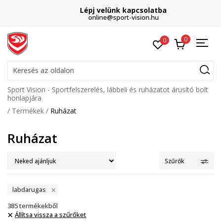
Lépj velünk kapcsolatba
online@sport-vision.hu
0
0
Keresés az oldalon
Sport Vision - Sportfelszerelés, lábbeli és ruházatot árusító bolt
honlapjára
Termékek
Ruházat
Ruházat
Szűrők
labdarugas
385
termékekből
Állítsa vissza a szűrőket