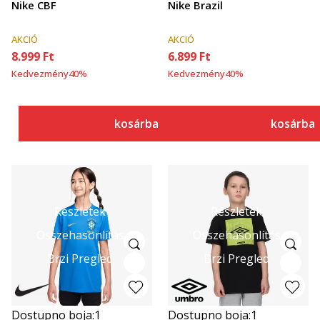
Nike CBF
Nike Brazil
AKCIÓ
AKCIÓ
8.999
Ft
6.899
Ft
Kedvezmény
40
%
Kedvezmény
40
%
kosárba
kosárba
Részletek
Részletek
Összehasonlítás
Összehasonlítás
Brzi Pregled
Brzi Pregled
Dostupno boja:
1
Dostupno boja:
1