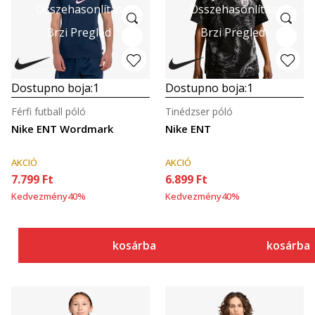
Összehasonlítás
Összehasonlítás
Brzi Pregled
Brzi Pregled
Dostupno boja:
1
Dostupno boja:
1
Férfi futball póló
Tinédzser póló
Nike ENT Wordmark
Nike ENT
AKCIÓ
AKCIÓ
7.799
Ft
6.899
Ft
Kedvezmény
40
%
Kedvezmény
40
%
kosárba
kosárba