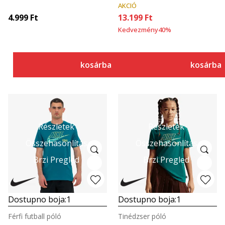
AKCIÓ
4.999
Ft
13.199
Ft
Kedvezmény
40
%
kosárba
kosárba
Részletek
Részletek
Összehasonlítás
Összehasonlítás
Brzi Pregled
Brzi Pregled
Dostupno boja:
1
Dostupno boja:
1
Férfi futball póló
Tinédzser póló