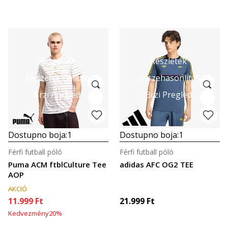
Részletek
Részletek
Összehasonlítás
Összehasonlítás
Brzi Pregled
Brzi Pregled
Dostupno boja:
1
Dostupno boja:
1
Férfi futball póló
Férfi futball póló
Puma ACM ftblCulture Tee
adidas AFC OG2 TEE
AOP
AKCIÓ
11.999
Ft
21.999
Ft
Kedvezmény
20
%