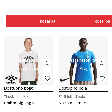
kosárba
kosárba
Részletek
Részletek
Összehasonlítás
Összehasonlítás
Brzi Pregled
Brzi Pregled
Dostupno boja:
1
Dostupno boja:
1
Tinédzser póló
Férfi futball póló
Umbro Big Logo
Nike CBF Strike