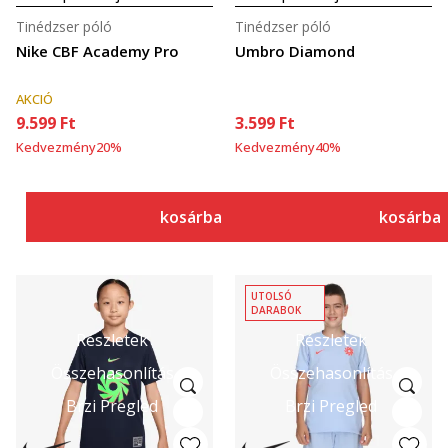
Tinédzser póló
Tinédzser póló
Nike CBF Academy Pro
Umbro Diamond
AKCIÓ
9.599
Ft
3.599
Ft
Kedvezmény
20
%
Kedvezmény
40
%
kosárba
kosárba
UTOLSÓ
DARABOK
Részletek
Részletek
Összehasonlítás
Összehasonlítás
Brzi Pregled
Brzi Pregled