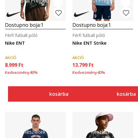
Brzi Pregled
Brzi Pregled
Dostupno boja:
1
Dostupno boja:
1
Férfi futball póló
Férfi futball póló
Nike ENT
Nike ENT Strike
AKCIÓ
AKCIÓ
8.999
Ft
13.799
Ft
Kedvezmény
40
%
Kedvezmény
40
%
kosárba
kosárba
Részletek
Részletek