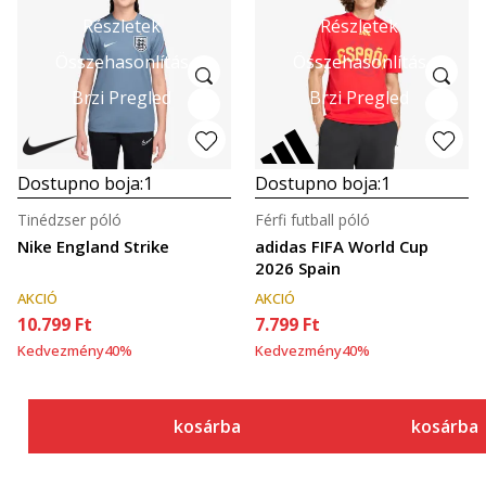
Részletek
Részletek
Összehasonlítás
Összehasonlítás
Brzi Pregled
Brzi Pregled
Dostupno boja:
1
Dostupno boja:
1
Tinédzser póló
Férfi futball póló
Nike England Strike
adidas FIFA World Cup
2026 Spain
AKCIÓ
AKCIÓ
10.799
Ft
7.799
Ft
Kedvezmény
40
%
Kedvezmény
40
%
kosárba
kosárba