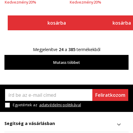
Kedvezmény
20
%
Kedvezmény
20
%
kosárba
kosárba
Megjelenítve
24
a
385
termékekből
Mutass többet
Feliratkozom
Egyetértek az
adatvédelmi politikával
Segítség a vásárlásban