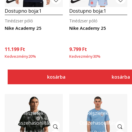
Dostupno boja:
1
Dostupno boja:
1
Tinédzser póló
Tinédzser póló
Nike Academy 25
Nike Academy 25
11.199
Ft
9.799
Ft
Kedvezmény
20
%
Kedvezmény
30
%
kosárba
kosárba
Részletek
Részletek
Összehasonlítás
Összehasonlítás