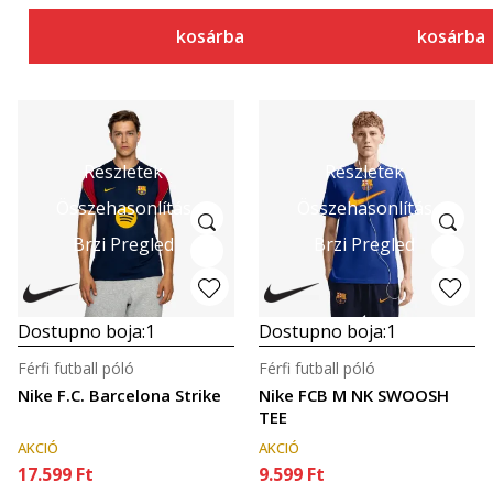
kosárba
kosárba
Részletek
Részletek
Összehasonlítás
Összehasonlítás
Brzi Pregled
Brzi Pregled
Dostupno boja:
1
Dostupno boja:
1
Férfi futball póló
Férfi futball póló
Nike F.C. Barcelona Strike
Nike FCB M NK SWOOSH
TEE
AKCIÓ
AKCIÓ
17.599
Ft
9.599
Ft