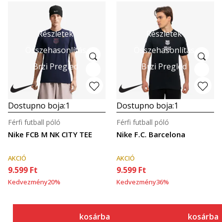
Részletek
Részletek
Összehasonlítás
Összehasonlítás
Brzi Pregled
Brzi Pregled
Dostupno boja:
1
Dostupno boja:
1
Férfi futball póló
Férfi futball póló
Nike FCB M NK CITY TEE
Nike F.C. Barcelona
AKCIÓ
AKCIÓ
9.599
Ft
9.599
Ft
Kedvezmény
20
%
Kedvezmény
36
%
kosárba
kosárba