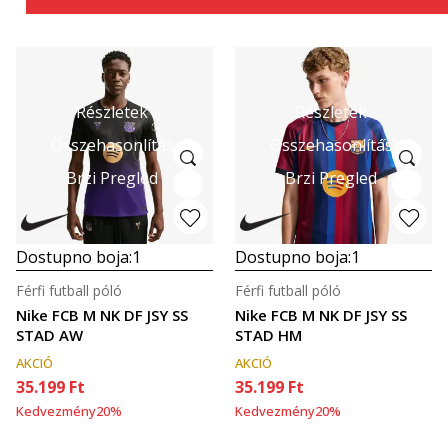
Részletek
Részletek
Összehasonlítás
Összehasonlítás
Brzi Pregled
Brzi Pregled
Dostupno boja:
1
Dostupno boja:
1
Férfi futball póló
Férfi futball póló
Nike FCB M NK DF JSY SS
Nike FCB M NK DF JSY SS
STAD AW
STAD HM
AKCIÓ
AKCIÓ
35.199
Ft
35.199
Ft
Kedvezmény
20
%
Kedvezmény
20
%