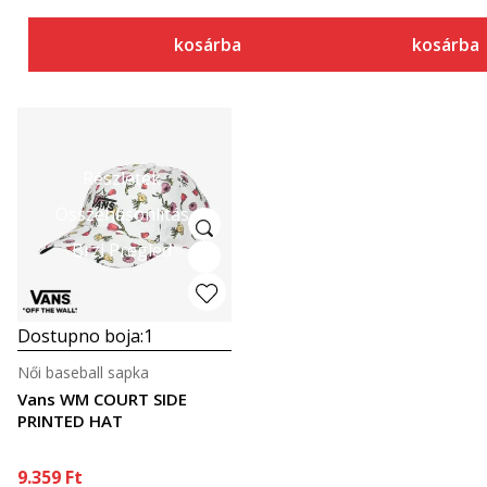
kosárba
kosárba
Részletek
Összehasonlítás
Brzi Pregled
Dostupno boja:
1
Női baseball sapka
Vans WM COURT SIDE
PRINTED HAT
9.359
Ft