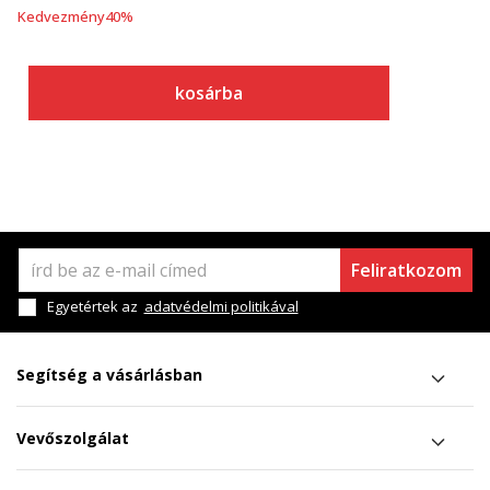
Kedvezmény
40
%
kosárba
Feliratkozom
Egyetértek az
adatvédelmi politikával
Segítség a vásárlásban
Vevőszolgálat