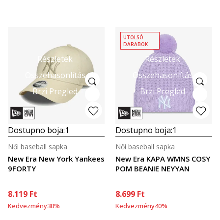
UTOLSÓ
DARABOK
Részletek
Részletek
Összehasonlítás
Összehasonlítás
Brzi Pregled
Brzi Pregled
Dostupno boja:
1
Dostupno boja:
1
Női baseball sapka
Női baseball sapka
New Era New York Yankees
New Era KAPA WMNS COSY
9FORTY
POM BEANIE NEYYAN
8.119
Ft
8.699
Ft
Kedvezmény
30
%
Kedvezmény
40
%