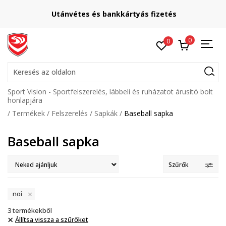
Utánvétes és bankkártyás fizetés
0
0
Keresés az oldalon
Sport Vision - Sportfelszerelés, lábbeli és ruházatot árusító bolt
honlapjára
Termékek
Felszerelés
Sapkák
Baseball sapka
Baseball sapka
Szűrők
noi
3
termékekből
Állítsa vissza a szűrőket