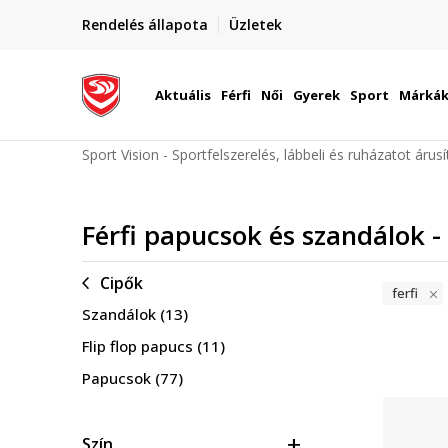
Rendelés állapota
Üzletek
etén
Utánvétes és bankkártyás fizetés
Aktuális
Férfi
Női
Gyerek
Sport
Márká
Sport Vision - Sportfelszerelés, lábbeli és ruházatot árus
Férfi papucsok és szandálok -
Cipők
ferfi
Szandálok
(13)
Flip flop papucs
(11)
Papucsok
(77)
Szín