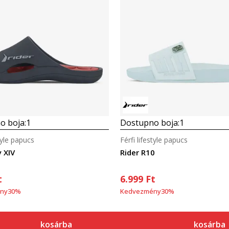
Összehasonlítás
Összehasonlítás
o boja:
1
Dostupno boja:
1
style papucs
Férfi lifestyle papucs
y XIV
Rider R10
t
6.999
Ft
ny
30
%
Kedvezmény
30
%
kosárba
kosárba