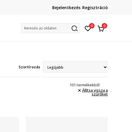
Hívj minket: +36 1 765 4 765
Bejelentkezés
Regisztráció
Munkanapokon: 09 és 17 óra között
3
0
0
Keresés az oldalon
Szortírozás
101
termékekből
Állítsa vissza a
szűrőket