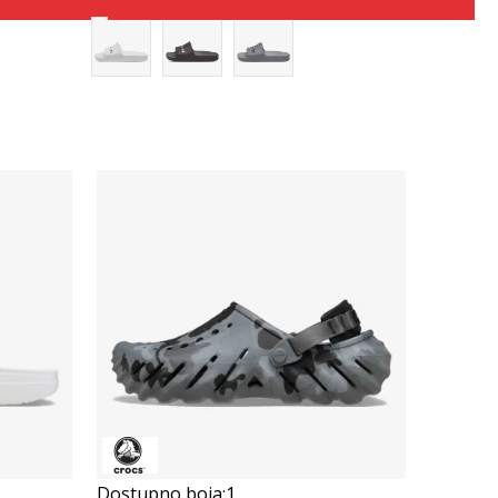
Összehasonlítás
Dostupno boja:
1