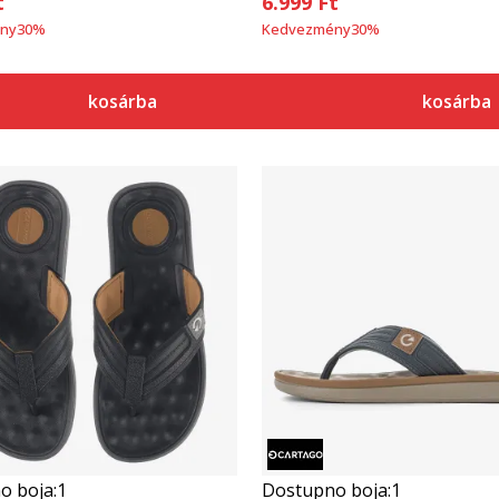
t
6.999
Ft
ny
30
%
Kedvezmény
30
%
kosárba
kosárba
Összehasonlítás
Összehasonlítás
o boja:
1
Dostupno boja:
1