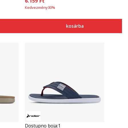
6.159
Ft
Kedvezmény
30
%
kosárba
Összehasonlítás
Dostupno boja:
1