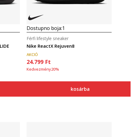
Dostupno boja:
1
Férfi lifestyle sneaker
LIDE
Nike ReactX Rejuven8
AKCIÓ
24.799
Ft
Kedvezmény
20
%
kosárba