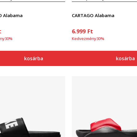
 Alabama
CARTAGO Alabama
t
6.999
Ft
ny
30
%
Kedvezmény
30
%
kosárba
kosárba
Összehasonlítás
Összehasonlítás