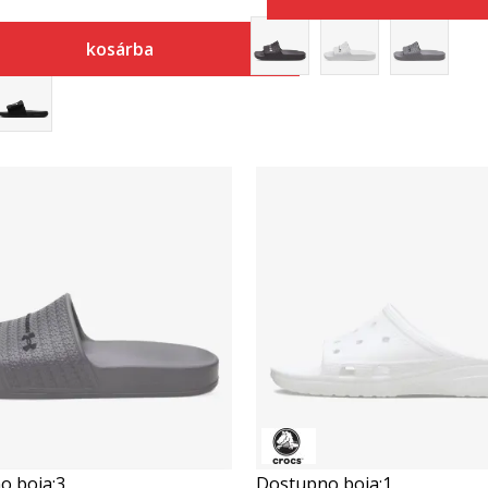
kosárba
Összehasonlítás
Összehasonlítás
o boja:
3
Dostupno boja:
1