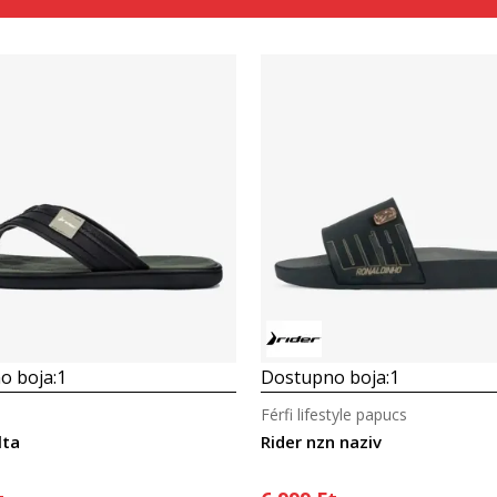
Összehasonlítás
Összehasonlítás
o boja:
1
Dostupno boja:
1
Férfi lifestyle papucs
lta
Rider nzn naziv