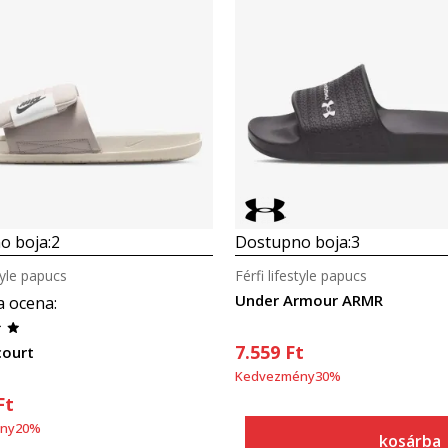
Összehasonlítás
Összehasonlítás
o boja:
2
Dostupno boja:
3
style papucs
Férfi lifestyle papucs
Under Armour ARMR
a ocena
:
7.559
Ft
court
Kedvezmény
30
%
Ft
ny
20
%
kosárba