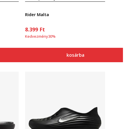
Rider Malta
8.399
Ft
Kedvezmény
30
%
kosárba
Összehasonlítás