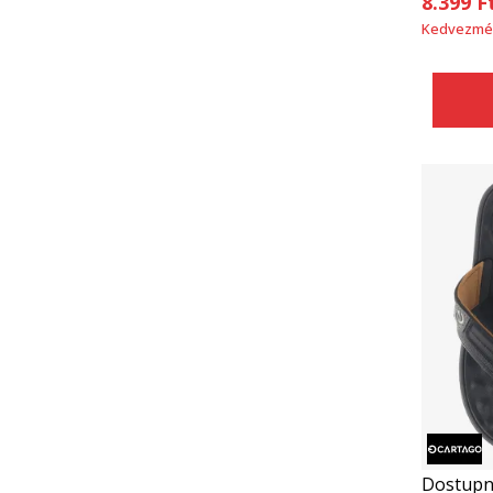
8.399
F
Kedvezmé
Dostupn