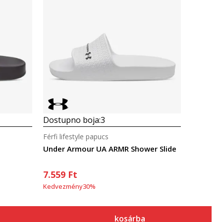
Összehasonlítás
Dostupno boja:
3
Férfi lifestyle papucs
Under Armour UA ARMR Shower Slide
7.559
Ft
Kedvezmény
30
%
kosárba