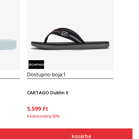
Összehasonlítás
Dostupno boja:
1
CARTAGO Dublin II
5.599
Ft
Kedvezmény
30
%
kosárba