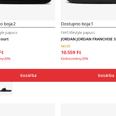
o boja:
2
Dostupno boja:
1
style papucs
Férfi lifestyle papucs
court
JORDAN JORDAN FRANCHISE S
AKCIÓ
Ft
10.559
Ft
ny
20
%
Kedvezmény
20
%
kosárba
kosárba