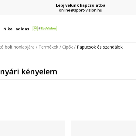
Lépj velünk kapcsolatba
online@sport-vision.hu
k
Nike
adidas
ító bolt honlapjára
Termékek
Cipők
Papucsok és szandálok
 nyári kényelem