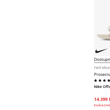
Dostupn
Férfi life
Prosecn
Nike Off
14.399
Kedvezmé