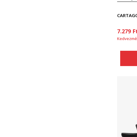
CARTAGO
7.279
F
Kedvezmé