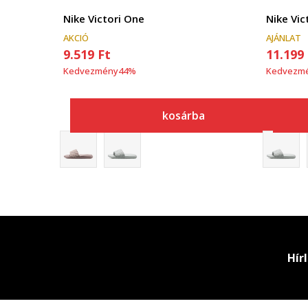
Nike Victori One
Nike Vic
AKCIÓ
AJÁNLAT
9.519
Ft
11.199
Kedvezmény
44
%
Kedvezm
kosárba
Hír