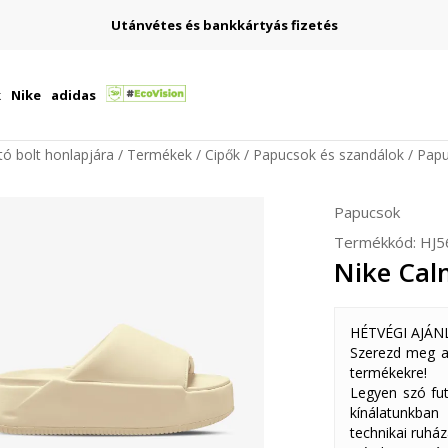
Utánvétes és bankkártyás fizetés
k
Nike
adidas
ító bolt honlapjára
Termékek
Cipők
Papucsok és szandálok
Pap
Papucsok
Termékkód:
HJ5
Nike Cal
HÉTVÉGI AJÁN
Szerezd meg a
termékekre!
Legyen szó fut
kínálatunkban
technikai ruház