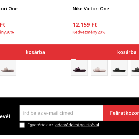
tori One
Nike Victori One
Ft
12.159
Ft
ény
30
%
Kedvezmény
20
%
kosárba
kosárba
Feliratkozo
levél
Egyetértek az
adatvédelmi politikával