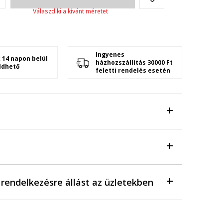
Válaszd ki a kívánt méretet
Ingyenes
 14 napon belül
házhozszállítás 30000 Ft
ldhető
feletti rendelés esetén
a rendelkezésre állást az üzletekben