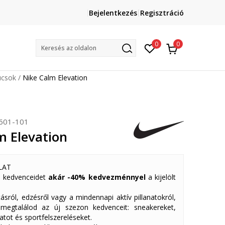
Lépj velünk kapcsolatba
Bejelentkezés
Regisztráció
online@sport-vision.hu
Mun
0
0
Keresés az oldalon
ucsok
Nike Calm Elevation
601-101
m Elevation
LAT
 kedvenceidet
akár -40% kedvezménnyel
a kijelölt
ásról, edzésről vagy a mindennapi aktív pillanatokról,
 megtalálod az új szezon kedvenceit: sneakereket,
atot és sportfelszereléseket.