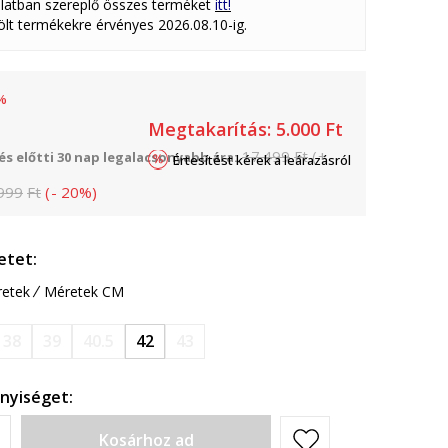
latban szereplő összes terméket
itt!
lölt termékekre érvényes 2026.08.10-ig.
%
Megtakarítás:
5.000
Ft
17.499
Ft
(
+
s előtti 30 nap legalacsonyabb ára:
Értesítést kérek a leárazásról
999
Ft
(
-
20
%
)
etet:
etek
Méretek CM
38
39
40.5
42
43
nyiséget:
Kosárhoz ad