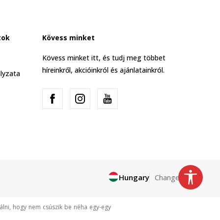
tok
Kövess minket
Kövess minket itt, és tudj meg többet
híreinkről, akcióinkról és ajánlatainkról.
lyzata
Hungary
Change
tálni, hogy nem csúszik be néha egy-egy