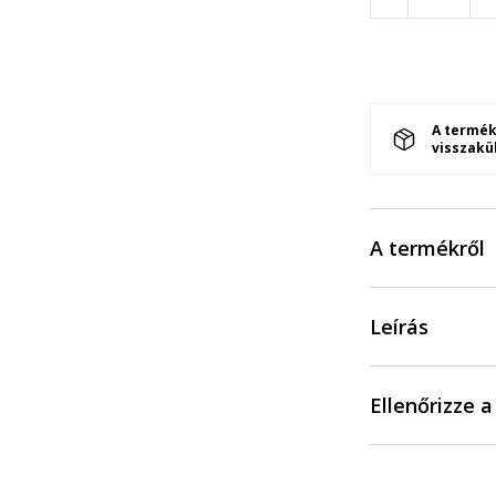
A termék
visszakü
A termékről
Leírás
Ellenőrizze 