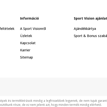
Információ
Sport Vision ajánla
feltételek
A Sport Visionről
Ajándékkártya
Üzletek
Sport & Bonus szabá
Kapcsolat
Karrier
Sitemap
képek és termékleírások mindig a legfrissebbek legyenek, de nem tujuk garan
asztékunk része, de ez nem jelenti azt, hogy minden termék mindig elérhető.