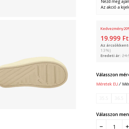
Nézd meg aján
Az akció a kije
Kedvezmény
20
19.999
Ft
Az árcsökkenté
13
%
)
24.
Eredeti ár:
Válasszon mér
Méretek EU
Mér
35.5
36.5
Válasszon men