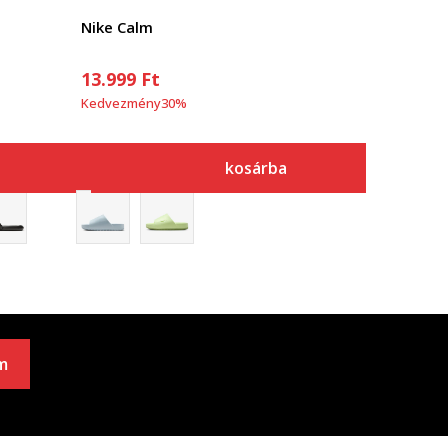
Nike Calm
13.999
Ft
Kedvezmény
30
%
kosárba
m