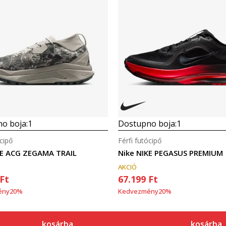
o boja:
1
Dostupno boja:
1
ócipő
Férfi futócipő
KE ACG ZEGAMA TRAIL
Nike NIKE PEGASUS PREMIUM
AKCIÓ
Ft
67.199
Ft
ény
20
%
Kedvezmény
20
%
kosárba
kosárba