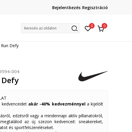
Lépj velünk kapcsolatba
Bejelentkezés
Regisztráció
online@sport-vision.hu
Mun
0
0
Keresés az oldalon
 Run Defy
9594-004
 Defy
LAT
 kedvenceidet
akár -40% kedvezménnyel
a kijelölt
ásról, edzésről vagy a mindennapi aktív pillanatokról,
 megtalálod az új szezon kedvenceit: sneakereket,
atot és sportfelszereléseket.