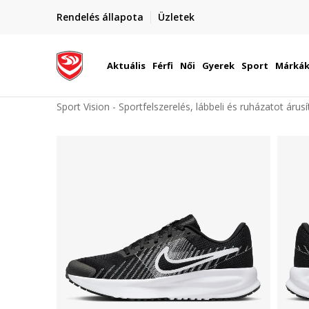
elünkre!
Rendelés állapota
Üzletek
Szállítás Magyarország területén
óinknak
Aktuális
Férfi
Női
Gyerek
Sport
Márká
Sport Vision - Sportfelszerelés, lábbeli és ruházatot árus