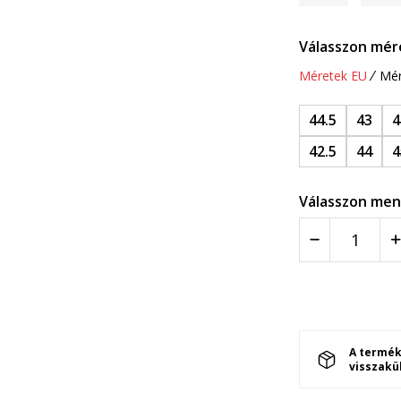
Válasszon mér
Méretek EU
Mér
44.5
43
4
42.5
44
4
Válasszon men
A termék
visszakü