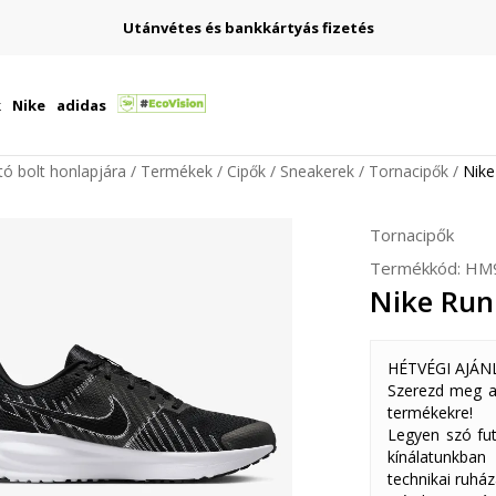
Utánvétes és bankkártyás fizetés
k
Nike
adidas
ító bolt honlapjára
Termékek
Cipők
Sneakerek
Tornacipők
Nike
Tornacipők
Termékkód:
HM
Nike Run
HÉTVÉGI AJÁN
Szerezd meg a
termékekre!
Legyen szó fut
kínálatunkban
technikai ruház