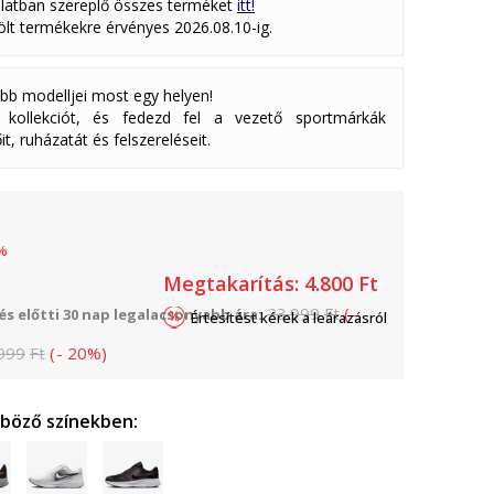
latban szereplő összes terméket
itt!
lölt termékekre érvényes 2026.08.10-ig.
abb modelljei most egy helyen!
ollekciót, és fedezd fel a vezető sportmárkák
it, ruházatát és felszereléseit.
%
Megtakarítás:
4.800
Ft
23.999
Ft
(
-
s előtti 30 nap legalacsonyabb ára:
Értesítést kérek a leárazásról
999
Ft
(
-
20
%
)
nböző színekben: