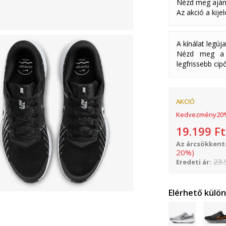
Nézd meg aján
Az akció a kije
A kínálat legúj
Nézd meg a k
legfrissebb cipő
AKCIÓ
Kedvezmény
20
19.199
Ft
Az árcsökkenté
20
%
)
23.
Eredeti ár:
Elérhető külö