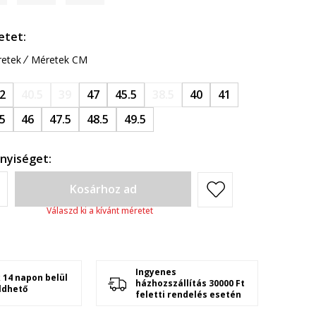
etet:
etek
Méretek CM
2
40.5
39
47
45.5
38.5
40
41
5
46
47.5
48.5
49.5
nyiséget:
Kosárhoz ad
Válaszd ki a kívánt méretet
Ingyenes
 14 napon belül
házhozszállítás 30000 Ft
ldhető
feletti rendelés esetén