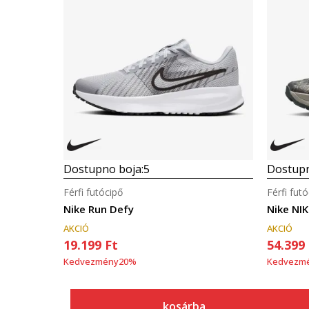
Dostupno boja:
5
Dostupn
Férfi futócipő
Férfi fut
Nike Run Defy
Nike NI
AKCIÓ
AKCIÓ
19.199
Ft
54.399
Kedvezmény
20
%
Kedvezm
kosárba