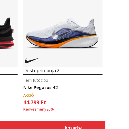
Dostupno boja:
2
Férfi futócipő
Nike Pegasus 42
AKCIÓ
44.799
Ft
Kedvezmény
20
%
kosárba