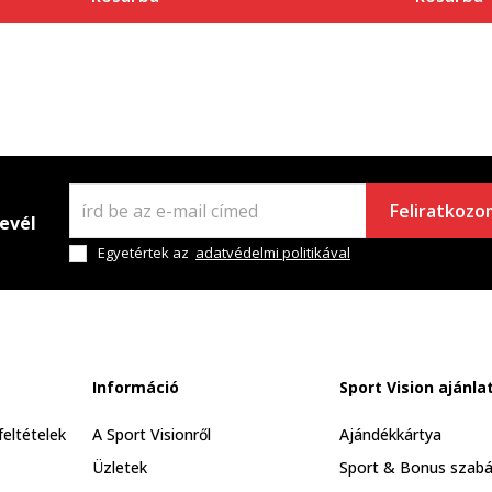
Feliratkozo
levél
Egyetértek az
adatvédelmi politikával
Információ
Sport Vision ajánla
feltételek
A Sport Visionről
Ajándékkártya
Üzletek
Sport & Bonus szabá