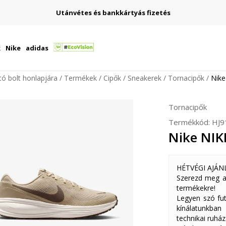
Utánvétes és bankkártyás fizetés
k
Nike
adidas
ító bolt honlapjára
Termékek
Cipők
Sneakerek
Tornacipők
Nik
Tornacipők
Termékkód:
HJ9
Nike NI
HÉTVÉGI AJÁN
Szerezd meg a
termékekre!
Legyen szó fut
kínálatunkban
technikai ruház