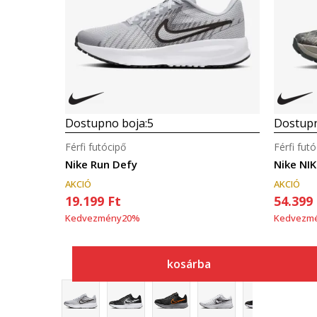
Dostupno boja:
5
Dostupn
Férfi futócipő
Férfi fut
Nike Run Defy
Nike NI
AKCIÓ
AKCIÓ
19.199
Ft
54.399
Kedvezmény
20
%
Kedvezm
kosárba