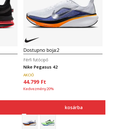
Dostupno boja:
2
Férfi futócipő
Nike Pegasus 42
AKCIÓ
44.799
Ft
Kedvezmény
20
%
kosárba