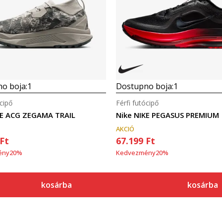
o boja:
1
Dostupno boja:
1
ócipő
Férfi futócipő
KE ACG ZEGAMA TRAIL
Nike NIKE PEGASUS PREMIUM
AKCIÓ
Ft
67.199
Ft
ény
20
%
Kedvezmény
20
%
kosárba
kosárba