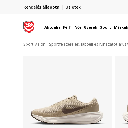
elünkre!
Rendelés állapota
Üzletek
Szállítás Magyarország területén
óinknak
Aktuális
Férfi
Női
Gyerek
Sport
Márká
Sport Vision - Sportfelszerelés, lábbeli és ruházatot árus