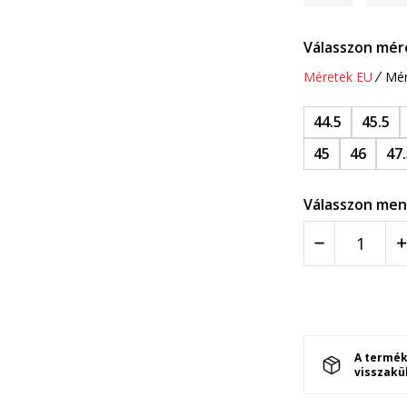
Válasszon mér
Méretek EU
Mér
44.5
45.5
45
46
47
Válasszon men
A termék
visszakü