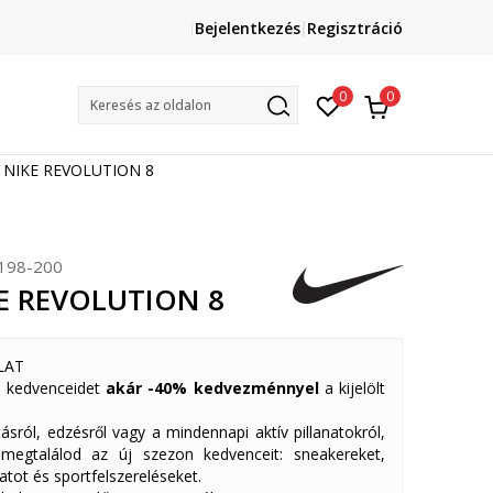
Lépj velünk kapcsolatba
Bejelentkezés
Regisztráció
online@sport-vision.hu
Mun
0
0
Keresés az oldalon
e NIKE REVOLUTION 8
198-200
KE REVOLUTION 8
LAT
 kedvenceidet
akár -40% kedvezménnyel
a kijelölt
ásról, edzésről vagy a mindennapi aktív pillanatokról,
 megtalálod az új szezon kedvenceit: sneakereket,
atot és sportfelszereléseket.