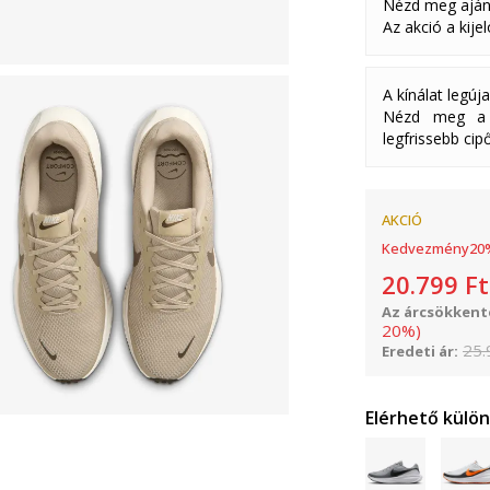
Nézd meg aján
Az akció a kije
A kínálat legúj
Nézd meg a k
legfrissebb cipő
AKCIÓ
Kedvezmény
20
20.799
Ft
Az árcsökkenté
20
%
)
25.
Eredeti ár:
Elérhető külö