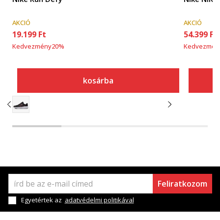
AKCIÓ
AKCIÓ
19.199
Ft
54.399
Ft
Kedvezmény
20
%
Kedvezmén
kosárba
Feliratkozom
Egyetértek az
adatvédelmi politikával