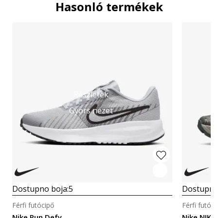
Hasonló termékek
Részletek
Gyors nézet
Dostupno boja:
5
Dostupno
Férfi futócipő
Férfi futóci
Nike Run Defy
Nike NIKE