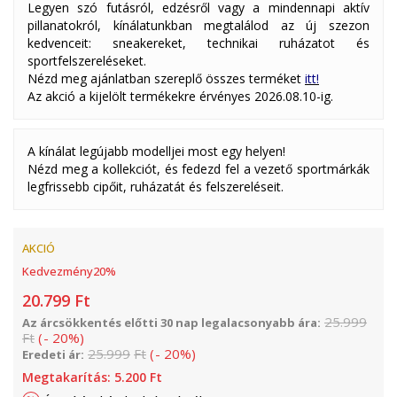
Legyen szó futásról, edzésről vagy a mindennapi aktív
pillanatokról, kínálatunkban megtalálod az új szezon
kedvenceit: sneakereket, technikai ruházatot és
sportfelszereléseket.
Nézd meg ajánlatban szereplő összes terméket
itt!
Az akció a kijelölt termékekre érvényes 2026.08.10-ig.
A kínálat legújabb modelljei most egy helyen!
Nézd meg a kollekciót, és fedezd fel a vezető sportmárkák
legfrissebb cipőit, ruházatát és felszereléseit.
AKCIÓ
Kedvezmény
20
%
20.799
Ft
25.999
Az árcsökkentés előtti 30 nap legalacsonyabb ára:
Ft
(
-
20
%
)
25.999
Ft
(
-
20
%
)
Eredeti ár:
Megtakarítás:
5.200
Ft