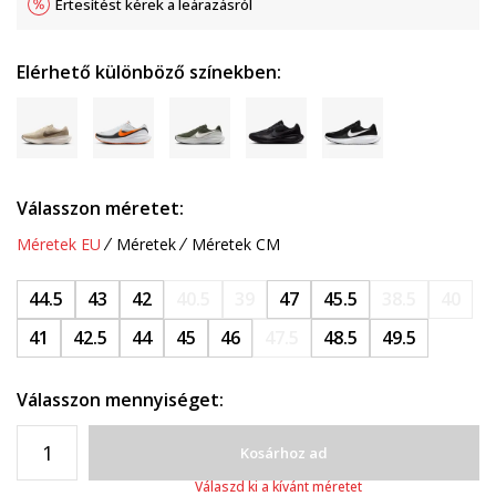
Értesítést kérek a leárazásról
Elérhető különböző színekben:
Válasszon méretet:
Méretek EU
Méretek
Méretek CM
44.5
43
42
40.5
39
47
45.5
38.5
40
41
42.5
44
45
46
47.5
48.5
49.5
Válasszon mennyiséget:
Kosárhoz ad
Válaszd ki a kívánt méretet