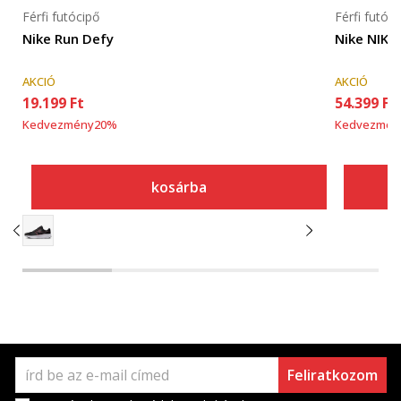
Férfi futócipő
Férfi futóci
Nike Run Defy
Nike NIKE
AKCIÓ
AKCIÓ
19.199
Ft
54.399
Ft
Kedvezmény
20
%
Kedvezmén
kosárba
Feliratkozom