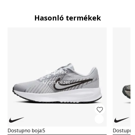
Hasonló termékek
Részletek
Gyors nézet
Dostupno boja:
5
Dostupno