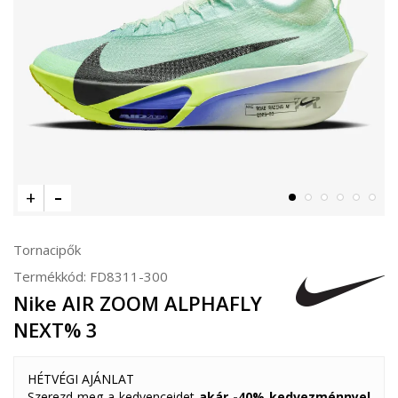
Tornacipők
Termékkód:
FD8311-300
Nike AIR ZOOM ALPHAFLY
NEXT% 3
HÉTVÉGI AJÁNLAT
Szerezd meg a kedvenceidet
akár -40% kedvezménnyel