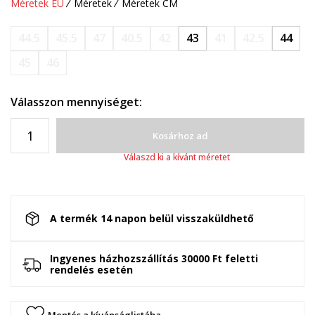
Méretek EU
Méretek
Méretek CM
44.5
45.5
47
40.5
42
43
41
42.5
44
45
46
Válasszon mennyiséget:
Kosárhoz ad
Válaszd ki a kívánt méretet
A termék 14 napon belül visszaküldhető
Ingyenes házhozszállítás 30000 Ft feletti
rendelés esetén