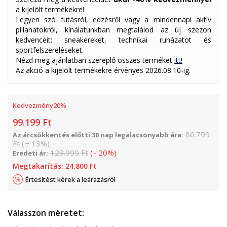
a kijelölt termékekre!
Legyen szó futásról, edzésről vagy a mindennapi aktív
pillanatokról, kínálatunkban megtalálod az új szezon
kedvenceit: sneakereket, technikai ruházatot és
sportfelszereléseket.
Nézd meg ajánlatban szereplő összes terméket
itt!
Az akció a kijelölt termékekre érvényes 2026.08.10-ig.
Kedvezmény
20
%
99.199
Ft
86.799
Az árcsökkentés előtti 30 nap legalacsonyabb ára:
Ft
(
+
13
%
)
123.999
Ft
(
-
20
%
)
Eredeti ár:
Megtakarítás:
24.800
Ft
Értesítést kérek a leárazásról
Válasszon méretet: