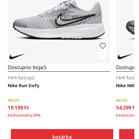
Részletek
Gyors nézet
Dostupno boja:
5
Dostupno
Férfi futócipő
Férfi futóci
Nike Run Defy
Nike NIKE
AKCIÓ
AKCIÓ
19.199
Ft
54.399
Ft
Kedvezmény
20
%
Kedvezmén
kosárba