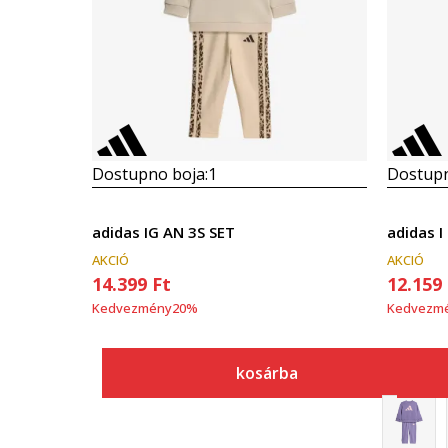
Dostupno boja:
1
Dostupn
adidas IG AN 3S SET
adidas I
AKCIÓ
AKCIÓ
14.399
Ft
12.159
Kedvezmény
20
%
Kedvezm
kosárba