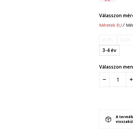
Válasszon mér
Méretek EU
Mér
0-3h.
3-6h.
3-4 év
Válasszon men
A termék
visszakü