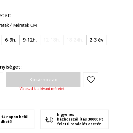
etet:
etek
Méretek CM
6-9h.
9-12h.
12-18h.
18-24h.
2-3 év
nyiséget:
Kosárhoz ad
Válaszd ki a kívánt méretet
Ingyenes
 14 napon belül
házhozszállítás 30000 Ft
ldhető
feletti rendelés esetén