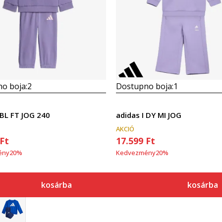
o boja:
2
Dostupno boja:
1
 BL FT JOG 240
adidas I DY MI JOG
AKCIÓ
Ft
17.599
Ft
ény
20
%
Kedvezmény
20
%
kosárba
kosárba