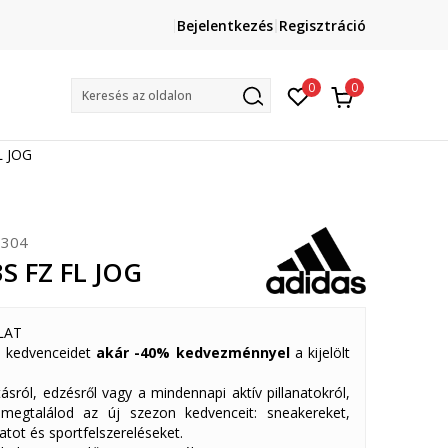
Lépj velünk kapcsolatba
Bejelentkezés
Regisztráció
online@sport-vision.hu
Mun
0
0
Keresés az oldalon
L JOG
304
3S FZ FL JOG
LAT
 kedvenceidet
akár -40% kedvezménnyel
a kijelölt
ásról, edzésről vagy a mindennapi aktív pillanatokról,
 megtalálod az új szezon kedvenceit: sneakereket,
atot és sportfelszereléseket.