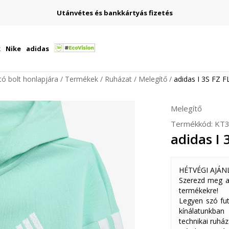
Utánvétes és bankkártyás fizetés
k
Nike
adidas
ító bolt honlapjára
Termékek
Ruházat
Melegítő
adidas I 3S FZ F
Melegítő
Termékkód:
KT3
adidas I 
HÉTVÉGI AJÁN
Szerezd meg a
termékekre!
Legyen szó fut
kínálatunkban
technikai ruház