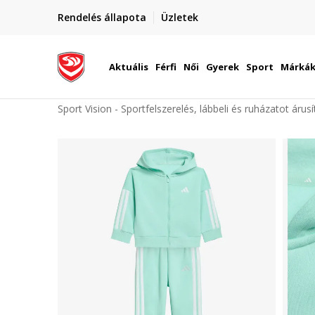
elünkre!
Rendelés állapota
Üzletek
Szállítás Magyarország területén
óinknak
Aktuális
Férfi
Női
Gyerek
Sport
Márká
Sport Vision - Sportfelszerelés, lábbeli és ruházatot árus