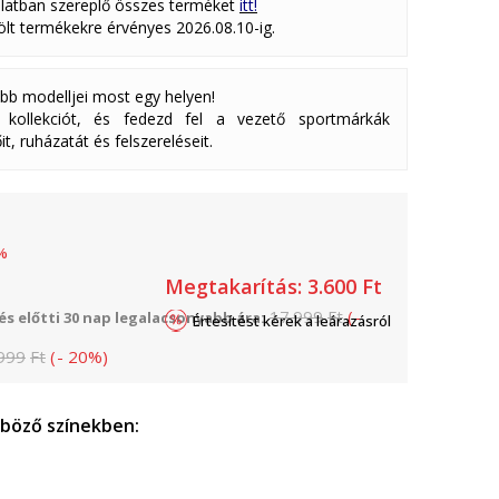
latban szereplő összes terméket
itt!
lölt termékekre érvényes 2026.08.10-ig.
abb modelljei most egy helyen!
ollekciót, és fedezd fel a vezető sportmárkák
it, ruházatát és felszereléseit.
%
Megtakarítás:
3.600
Ft
17.999
Ft
(
-
s előtti 30 nap legalacsonyabb ára:
Értesítést kérek a leárazásról
999
Ft
(
-
20
%
)
nböző színekben: