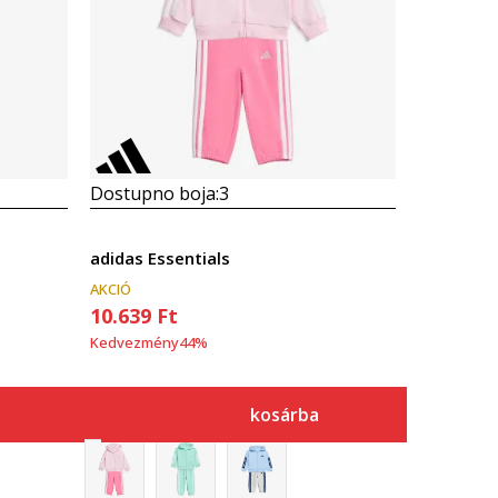
Dostupno boja:
3
adidas Essentials
AKCIÓ
10.639
Ft
Kedvezmény
44
%
kosárba