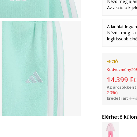
Nézd meg aján
Az akció a kije
A kínálat legúj
Nézd meg a k
legfrissebb cipő
AKCIÓ
Kedvezmény
20
14.399
Ft
Az árcsökkenté
20
%
)
17.
Eredeti ár:
Elérhető külö