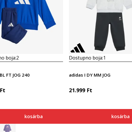
o boja:
2
Dostupno boja:
1
 BL FT JOG 240
adidas I DY MM JOG
Ft
21.999
Ft
kosárba
kosárba