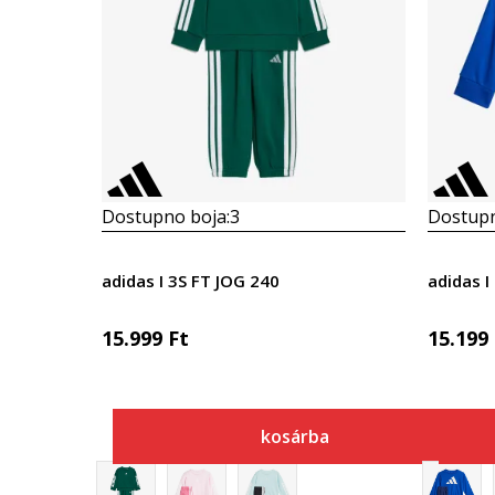
Dostupno boja:
3
Dostupn
adidas I 3S FT JOG 240
adidas I
15.999
Ft
15.199
kosárba