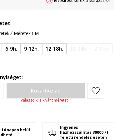
Értesítést kérek a leárazásról
etet:
etek
Méretek CM
6-9h.
9-12h.
12-18h.
18-24h.
2-3 év
nyiséget:
Kosárhoz ad
Válaszd ki a kívánt méretet
Ingyenes
 14 napon belül
házhozszállítás 30000 Ft
ldhető
feletti rendelés esetén