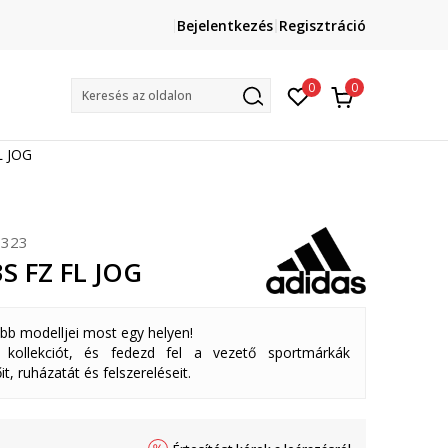
Lépj velünk kapcsolatba
Bejelentkezés
Regisztráció
online@sport-vision.hu
Mun
0
0
Keresés az oldalon
L JOG
323
3S FZ FL JOG
abb modelljei most egy helyen!
ollekciót, és fedezd fel a vezető sportmárkák
it, ruházatát és felszereléseit.