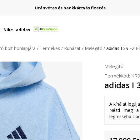
Utánvétes és bankkártyás fizetés
k
Nike
adidas
ító bolt honlapjára
Termékek
Ruházat
Melegítő
adidas I 3S FZ F
Melegítő
Termékkód:
KR9
adidas I 
A kínálat legúj
Nézd meg a k
legfrissebb cipő