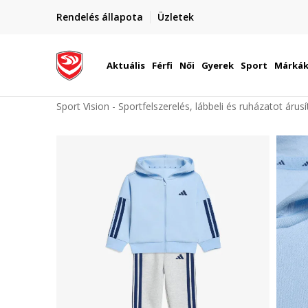
elünkre!
Rendelés állapota
Üzletek
Szállítás Magyarország területén
óinknak
Aktuális
Férfi
Női
Gyerek
Sport
Márká
Sport Vision - Sportfelszerelés, lábbeli és ruházatot árus