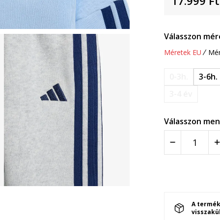
17.999
Ft
Válasszon mér
Méretek EU
Mér
0-3h.
3-6h.
3-4 év
Válasszon men
A termék
visszakü