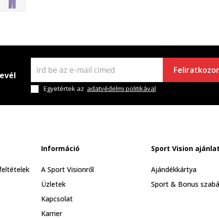
Feliratkozo
levél
Egyetértek az
adatvédelmi politikával
Információ
Sport Vision ajánla
feltételek
A Sport Visionről
Ajándékkártya
Üzletek
Sport & Bonus szabá
Kapcsolat
Karrier