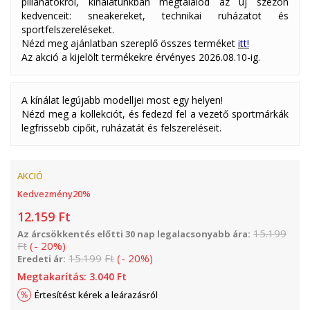
pillanatokról, kínálatunkban megtalálod az új szezon
kedvenceit: sneakereket, technikai ruházatot és
sportfelszereléseket.
Nézd meg ajánlatban szereplő összes terméket
itt!
Az akció a kijelölt termékekre érvényes 2026.08.10-ig.
A kínálat legújabb modelljei most egy helyen!
Nézd meg a kollekciót, és fedezd fel a vezető sportmárkák
legfrissebb cipőit, ruházatát és felszereléseit.
AKCIÓ
Kedvezmény
20
%
12.159
Ft
15.199
Az árcsökkentés előtti 30 nap legalacsonyabb ára:
Ft
(
-
20
%
)
15.199
Ft
(
-
20
%
)
Eredeti ár:
Megtakarítás:
3.040
Ft
Értesítést kérek a leárazásról