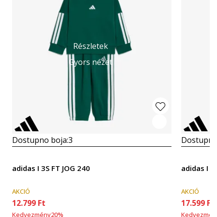
Részletek
Gyors nézet
Dostupno boja:
3
Dostupno
adidas I 3S FT JOG 240
adidas I 
AKCIÓ
AKCIÓ
12.799
Ft
17.599
Ft
Kedvezmény
20
%
Kedvezmén