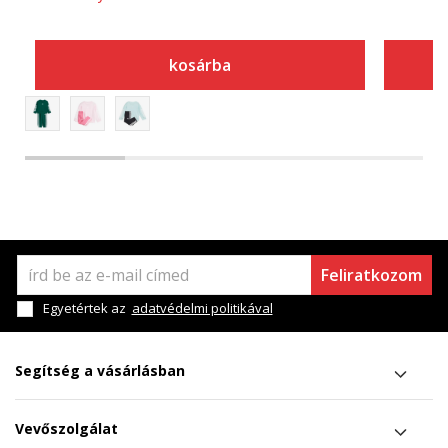
kosárba
Feliratkozom
Egyetértek az
adatvédelmi politikával
Segítség a vásárlásban
Vevőszolgálat