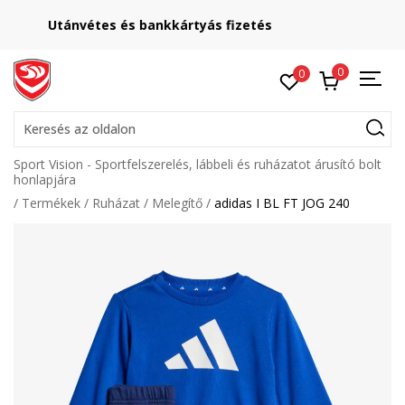
Lépj velünk kapcsolatba
online@sport-vision.hu
0
0
Keresés az oldalon
Sport Vision - Sportfelszerelés, lábbeli és ruházatot árusító bolt
honlapjára
Termékek
Ruházat
Melegítő
adidas I BL FT JOG 240