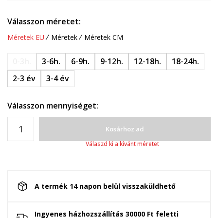
Válasszon méretet:
Méretek EU
Méretek
Méretek CM
0-3h.
3-6h.
6-9h.
9-12h.
12-18h.
18-24h.
2-3 év
3-4 év
Válasszon mennyiséget:
Kosárhoz ad
Válaszd ki a kívánt méretet
A termék 14 napon belül visszaküldhető
Ingyenes házhozszállítás 30000 Ft feletti