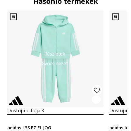
Hasonló termékek
ÚJ
ÚJ
Részletek
Gyors nézet
Dostupno boja:
3
Dostupno
adidas I 3S FZ FL JOG
adidas IG