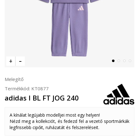
Melegítő
Termékkód:
KT0877
adidas I BL FT JOG 240
A kínálat legújabb modelljei most egy helyen!
Nézd meg a kollekciót, és fedezd fel a vezető sportmárkák
legfrissebb cipőit, ruházatát és felszereléseit.