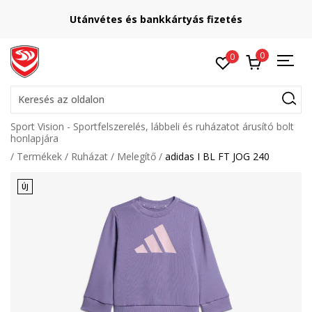
Utánvétes és bankkártyás fizetés
0
0
Keresés az oldalon
Sport Vision - Sportfelszerelés, lábbeli és ruházatot árusító bolt
honlapjára
Termékek
Ruházat
Melegítő
adidas I BL FT JOG 240
ÚJ