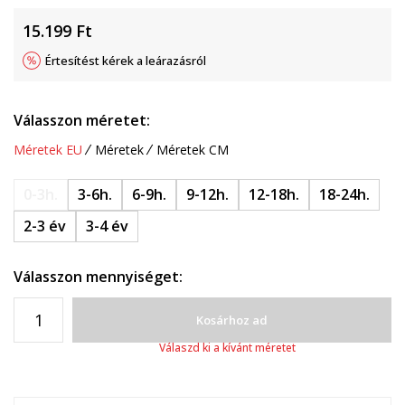
15.199
Ft
Értesítést kérek a leárazásról
Válasszon méretet:
Méretek EU
Méretek
Méretek CM
0-3h.
3-6h.
6-9h.
9-12h.
12-18h.
18-24h.
2-3 év
3-4 év
Válasszon mennyiséget:
Kosárhoz ad
Válaszd ki a kívánt méretet