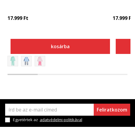
17.999
Ft
17.999
Ft
kosárba
Feliratkozom
Egyetértek az
adatvédelmi politikával