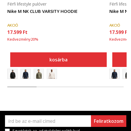
Férfi lifestyle pulóver
Férfi lifest
Nike M NK CLUB VARSITY HOODIE
Nike M N
AKCIÓ
AKCIÓ
17.599
Ft
17.599
Ft
Kedvezmény
20
%
Kedvezmén
kosárba
Feliratkozom
Egyetértek az
adatvédelmi politikával