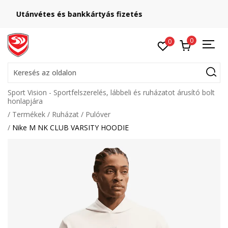
Lépj velünk kapcsolatba
online@sport-vision.hu
0
0
Keresés az oldalon
Sport Vision - Sportfelszerelés, lábbeli és ruházatot árusító bolt
honlapjára
Termékek
Ruházat
Pulóver
Nike M NK CLUB VARSITY HOODIE