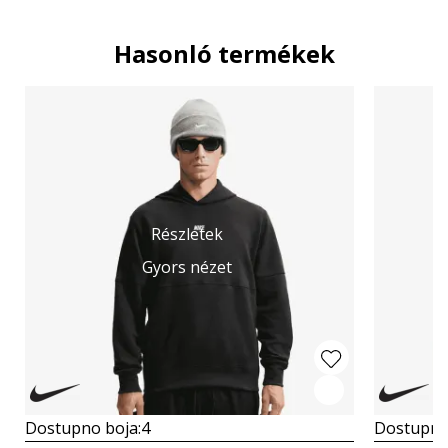
Hasonló termékek
Részletek
Gyors nézet
Dostupno boja:
4
Dostupno