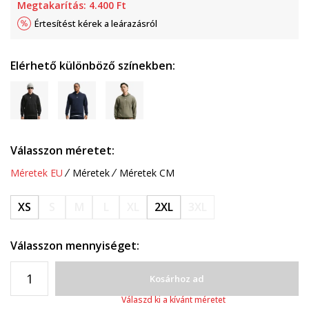
Megtakarítás:
4.400
Ft
Értesítést kérek a leárazásról
Elérhető különböző színekben:
Válasszon méretet:
Méretek EU
Méretek
Méretek CM
XS
S
M
L
XL
2XL
3XL
Válasszon mennyiséget:
Kosárhoz ad
Válaszd ki a kívánt méretet