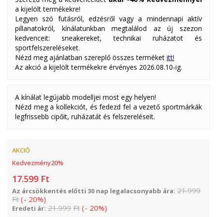
a kijelölt termékekre!
Legyen szó futásról, edzésről vagy a mindennapi aktív
pillanatokról, kínálatunkban megtalálod az új szezon
kedvenceit: sneakereket, technikai ruházatot és
sportfelszereléseket.
Nézd meg ajánlatban szereplő összes terméket
itt!
Az akció a kijelölt termékekre érvényes 2026.08.10-ig.
A kínálat legújabb modelljei most egy helyen!
Nézd meg a kollekciót, és fedezd fel a vezető sportmárkák
legfrissebb cipőit, ruházatát és felszereléseit.
AKCIÓ
Kedvezmény
20
%
17.599
Ft
21.999
Az árcsökkentés előtti 30 nap legalacsonyabb ára:
Ft
(
-
20
%
)
21.999
Ft
(
-
20
%
)
Eredeti ár: