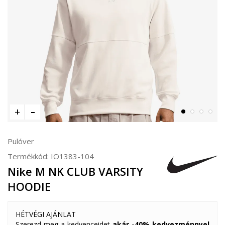
Pulóver
Termékkód:
IO1383-104
Nike M NK CLUB VARSITY
HOODIE
HÉTVÉGI AJÁNLAT
Szerezd meg a kedvenceidet
akár -40% kedvezménnyel