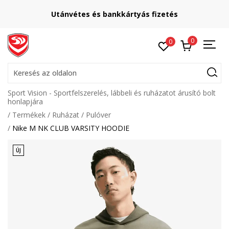
Utánvétes és bankkártyás fizetés
0
0
Keresés az oldalon
Sport Vision - Sportfelszerelés, lábbeli és ruházatot árusító bolt
honlapjára
Termékek
Ruházat
Pulóver
Nike M NK CLUB VARSITY HOODIE
ÚJ