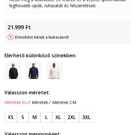
legfrissebb cipőit, ruházatát és felszereléseit.
21.999
Ft
Értesítést kérek a leárazásról
Elérhető különböző színekben:
Válasszon méretet:
Méretek EU
Méretek
Méretek CM
XS
S
M
L
XL
2XL
3XL
Válasszon mennyiséget: