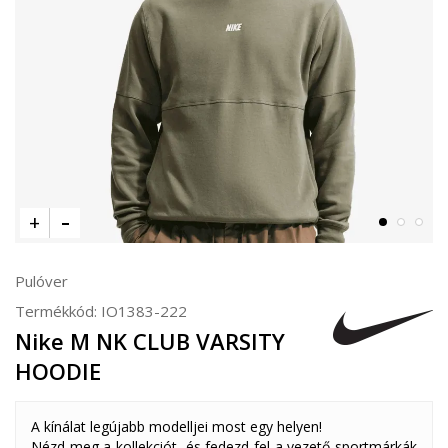
Pulóver
Termékkód:
IO1383-222
Nike M NK CLUB VARSITY
HOODIE
A kínálat legújabb modelljei most egy helyen!
Nézd meg a kollekciót, és fedezd fel a vezető sportmárkák