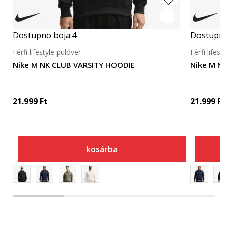
Dostupno boja:
4
Dostupno
Férfi lifestyle pulóver
Férfi lifest
Nike M NK CLUB VARSITY HOODIE
Nike M N
21.999
Ft
21.999
Ft
kosárba