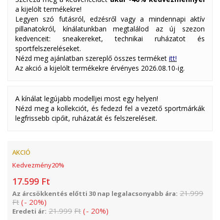
a kijelölt termékekre!
Legyen szó futásról, edzésről vagy a mindennapi aktív
pillanatokról, kínálatunkban megtalálod az új szezon
kedvenceit: sneakereket, technikai ruházatot és
sportfelszereléseket.
Nézd meg ajánlatban szereplő összes terméket
itt!
Az akció a kijelölt termékekre érvényes 2026.08.10-ig.
A kínálat legújabb modelljei most egy helyen!
Nézd meg a kollekciót, és fedezd fel a vezető sportmárkák
legfrissebb cipőit, ruházatát és felszereléseit.
AKCIÓ
Kedvezmény
20
%
17.599
Ft
21.999
Az árcsökkentés előtti 30 nap legalacsonyabb ára:
Ft
(
-
20
%
)
21.999
Ft
(
-
20
%
)
Eredeti ár: