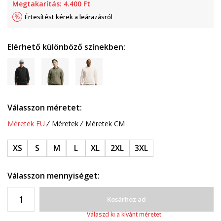
Megtakarítás:
4.400
Ft
Értesítést kérek a leárazásról
Elérhető különböző színekben:
Válasszon méretet:
Méretek EU
Méretek
Méretek CM
XS
S
M
L
XL
2XL
3XL
Válasszon mennyiséget:
Kosárhoz ad
Válaszd ki a kívánt méretet