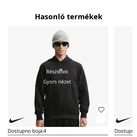
Hasonló termékek
Részletek
Gyors nézet
Dostupno boja:
4
Dostupno