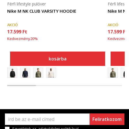
Férfi lifestyle pulóver
Férfi lifest
Nike M NK CLUB VARSITY HOODIE
Nike M N
AKCIÓ
AKCIÓ
17.599
Ft
17.599
Ft
Kedvezmény
20
%
Kedvezmén
kosárba
Feliratkozom
Egyetértek az
adatvédelmi politikával