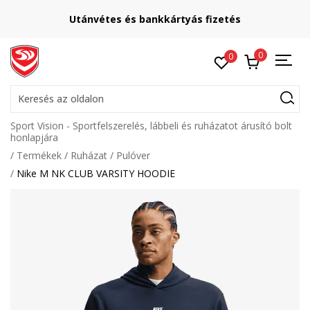
Lépj velünk kapcsolatba
etés
online@sport-vision.hu
0
0
Keresés az oldalon
Sport Vision - Sportfelszerelés, lábbeli és ruházatot árusító bolt
honlapjára
Termékek
Ruházat
Pulóver
Nike M NK CLUB VARSITY HOODIE