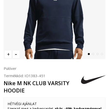
Pulóver
Termékkód:
IO1383-451
Nike M NK CLUB VARSITY
HOODIE
HÉTVÉGI AJÁNLAT
Szerezd meg a kedvenceidet
akár -40% kedvezménnyel