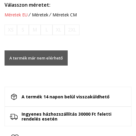
Válasszon méretet:
Méretek EU
Méretek
Méretek CM
XS
S
M
L
XL
2XL
A termék már nem elérhető
A termék 14 napon belül visszaküldhető
Ingyenes házhozszállítás 30000 Ft feletti
rendelés esetén