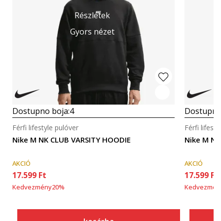
Részletek
Gyors nézet
Dostupno boja:
4
Dostupno
Férfi lifestyle pulóver
Férfi lifest
Nike M NK CLUB VARSITY HOODIE
Nike M N
AKCIÓ
AKCIÓ
17.599
Ft
17.599
Ft
Kedvezmény
20
%
Kedvezmén