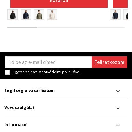
kosárba
Feliratkozom
Egyetértek az
adatvédelmi politikával
Segítség a vásárlásban
Vevőszolgálat
Információ