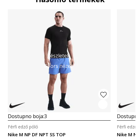
Részletek
Gyors nézet
Dostupno boja:
3
Dostupno
Férfi edző póló
Férfi edző 
Nike M NP DF NPT SS TOP
Nike M NK