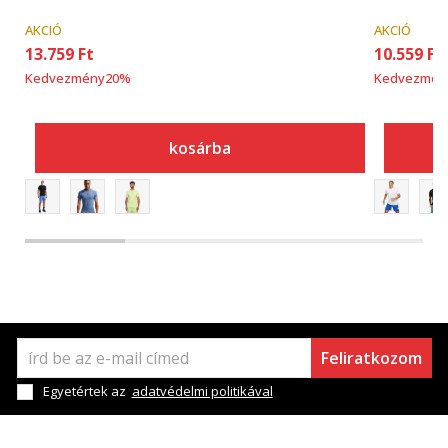
AKCIÓ
AKCIÓ
13.759
Ft
10.559
Ft
Kedvezmény
20
%
Kedvezmén
kosárba
Feliratkozom
Egyetértek az
adatvédelmi politikával