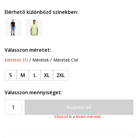
Elérhető különböző színekben:
Válasszon méretet:
Méretek EU
Méretek
Méretek CM
S
M
L
XL
2XL
Válasszon mennyiséget:
Kosárhoz ad
Válaszd ki a kívánt méretet