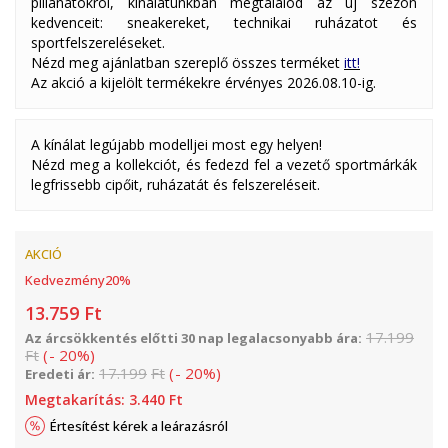
pillanatokról, kínálatunkban megtalálod az új szezon
kedvenceit: sneakereket, technikai ruházatot és
sportfelszereléseket.
Nézd meg ajánlatban szereplő összes terméket
itt!
Az akció a kijelölt termékekre érvényes 2026.08.10-ig.
A kínálat legújabb modelljei most egy helyen!
Nézd meg a kollekciót, és fedezd fel a vezető sportmárkák
legfrissebb cipőit, ruházatát és felszereléseit.
AKCIÓ
Kedvezmény
20
%
13.759
Ft
17.199
Az árcsökkentés előtti 30 nap legalacsonyabb ára:
Ft
(
-
20
%
)
17.199
Ft
(
-
20
%
)
Eredeti ár:
Megtakarítás:
3.440
Ft
Értesítést kérek a leárazásról