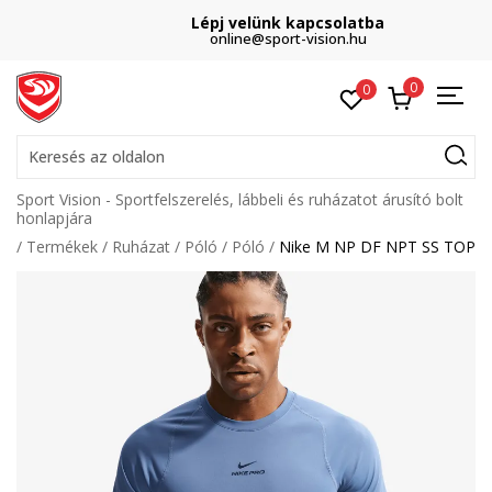
Lépj velünk kapcsolatba
online@sport-vision.hu
0
0
Keresés az oldalon
Sport Vision - Sportfelszerelés, lábbeli és ruházatot árusító bolt
honlapjára
Termékek
Ruházat
Póló
Póló
Nike M NP DF NPT SS TOP