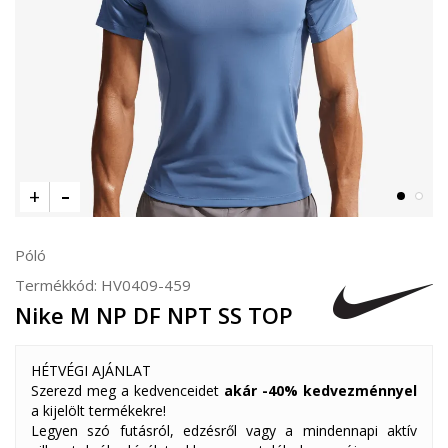
Póló
Termékkód:
HV0409-459
Nike M NP DF NPT SS TOP
HÉTVÉGI AJÁNLAT
Szerezd meg a kedvenceidet
akár -40% kedvezménnyel
a kijelölt termékekre!
Legyen szó futásról, edzésről vagy a mindennapi aktív