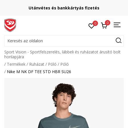
Utánvétes és bankkártyás fizetés
0
0
Keresés az oldalon
Sport Vision - Sportfelszerelés, lábbeli és ruházatot árusító bolt
honlapjára
Termékek
Ruházat
Póló
Póló
Nike M NK DF TEE STD HBR SU26