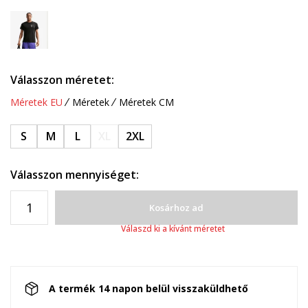
Válasszon méretet:
Méretek EU
Méretek
Méretek CM
S
M
L
XL
2XL
Válasszon mennyiséget:
Kosárhoz ad
Válaszd ki a kívánt méretet
A termék 14 napon belül visszaküldhető