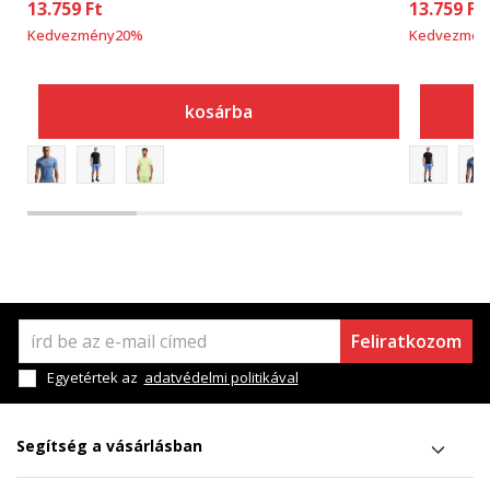
13.759
Ft
13.759
Ft
Kedvezmény
20
%
Kedvezmén
kosárba
Feliratkozom
Egyetértek az
adatvédelmi politikával
Segítség a vásárlásban