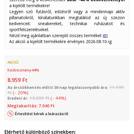
a kijelölt termékekre!
Legyen szó futásról, edzésről vagy a mindennapi aktív
pillanatokról, kínálatunkban megtalálod az új szezon
kedvenceit: sneakereket, technikai ruházatot és
sportfelszereléseket.
Nézd meg ajánlatban szereplő összes terméket
itt!
Az akció a kijelölt termékekre érvényes 2026.08.10-ig.
AKCIÓ
Kedvezmény
44
%
8.959
Ft
11.199
Az árcsökkentés előtti 30 nap legalacsonyabb ára:
Ft
(
-
20
%
)
15.999
Ft
(
-
44
%
)
Eredeti ár:
Megtakarítás:
7.040
Ft
Értesítést kérek a leárazásról
Elérhető különböző színekben: