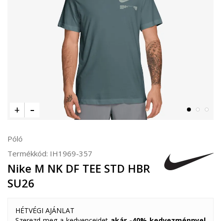
Póló
Termékkód:
IH1969-357
Nike M NK DF TEE STD HBR
SU26
HÉTVÉGI AJÁNLAT
Szerezd meg a kedvenceidet
akár -40% kedvezménnyel