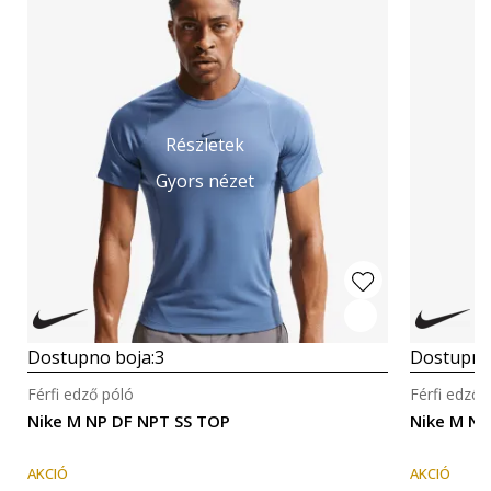
Részletek
Gyors nézet
Dostupno boja:
3
Dostupno
Férfi edző póló
Férfi edző 
Nike M NP DF NPT SS TOP
Nike M NP
AKCIÓ
AKCIÓ