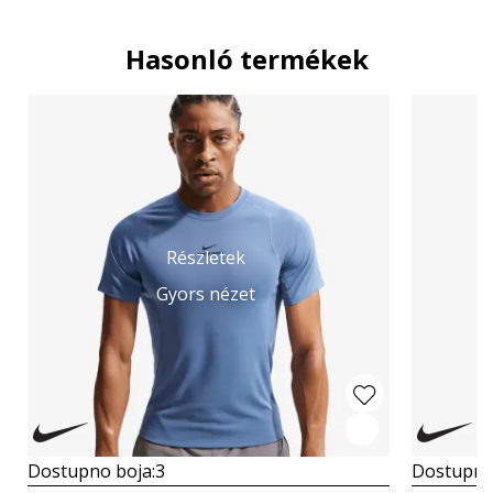
Hasonló termékek
Részletek
Gyors nézet
Dostupno boja:
3
Dostupno