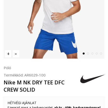
Póló
Termékkód:
AR6029-100
Nike M NK DRY TEE DFC
CREW SOLID
HÉTVÉGI AJÁNLAT
Szerezd meg a kedvenceidet
akár -40% kedvezménnyel