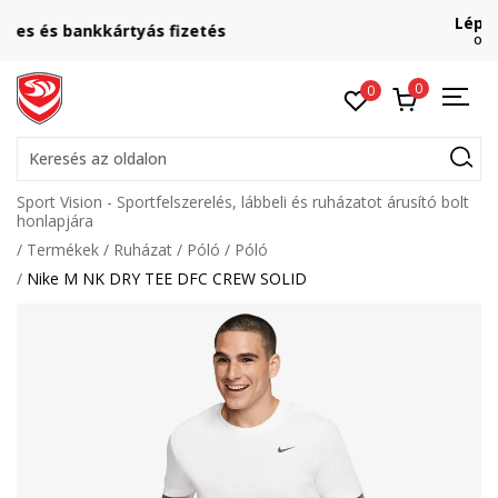
Lépj velünk kapcsolatba
online@sport-vision.hu
0
0
Keresés az oldalon
Sport Vision - Sportfelszerelés, lábbeli és ruházatot árusító bolt
honlapjára
Termékek
Ruházat
Póló
Póló
Nike M NK DRY TEE DFC CREW SOLID