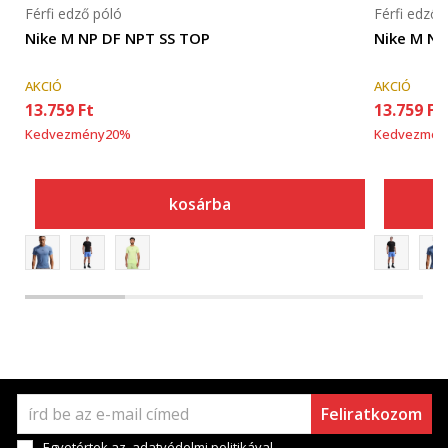
Férfi edző póló
Férfi edző 
Nike M NP DF NPT SS TOP
Nike M NP
AKCIÓ
AKCIÓ
13.759
Ft
13.759
Ft
Kedvezmény
20
%
Kedvezmén
kosárba
Feliratkozom
Egyetértek az
adatvédelmi politikával