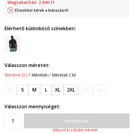
Megtakarítás:
2.640
Ft
Értesítést kérek a leárazásról
Elérhető különböző színekben:
Válasszon méretet:
Méretek EU
Méretek
Méretek CM
XS
S
M
L
XL
2XL
3XL
4XL
Válasszon mennyiséget:
Kosárhoz ad
Válaszd ki a kívánt méretet