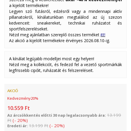
a kijelölt termékekre!
Legyen szó futásról, edzésről vagy a mindennapi aktív
pillanatokról, kínálatunkban megtalálod az új szezon
kedvenceit: sneakereket, technikai ruházatot és
sportfelszereléseket.
Nézd meg ajánlatban szereplő összes terméket
itt!
Az akció a kijelölt termékekre érvényes 2026.08.10-ig.
A kínálat legújabb modelljei most egy helyen!
Nézd meg a kollekciót, és fedezd fel a vezető sportmárkák
legfrissebb cipőit, ruházatát és felszereléseit.
AKCIÓ
Kedvezmény
20
%
10.559
Ft
13.199
Az árcsökkentés előtti 30 nap legalacsonyabb ára:
Ft
(
-
20
%
)
13.199
Ft
(
-
20
%
)
Eredeti ár: