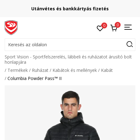
Utánvétes és bankkártyás fizetés
0
0
Keresés az oldalon
Sport Vision - Sportfelszerelés, lábbeli és ruházatot árusító bolt
honlapjára
Termékek
Ruházat
Kabátok és mellények
Kabát
Columbia Powder Pass™ II