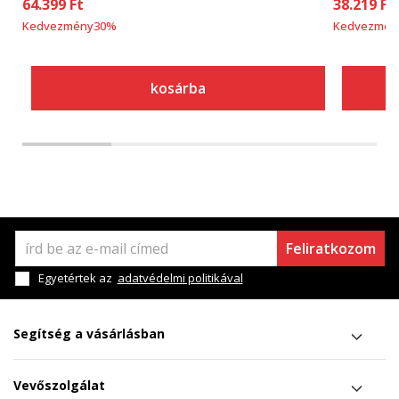
64.399
Ft
38.219
Ft
Kedvezmény
30
%
Kedvezmén
kosárba
Feliratkozom
Egyetértek az
adatvédelmi politikával
Segítség a vásárlásban
Vevőszolgálat