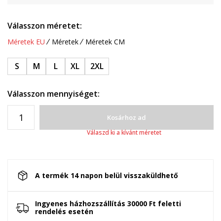
Válasszon méretet:
Méretek EU
Méretek
Méretek CM
S
M
L
XL
2XL
Válasszon mennyiséget:
Kosárhoz ad
Válaszd ki a kívánt méretet
A termék 14 napon belül visszaküldhető
Ingyenes házhozszállítás 30000 Ft feletti
rendelés esetén