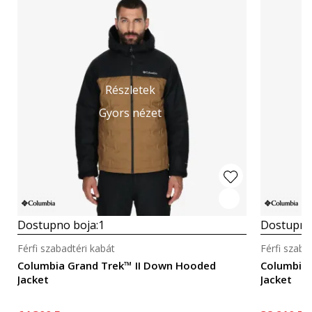
Részletek
Gyors nézet
Dostupno boja:
1
Dostupno
Férfi szabadtéri kabát
Férfi szaba
Columbia Grand Trek™ II Down Hooded
Columbia 
Jacket
Jacket