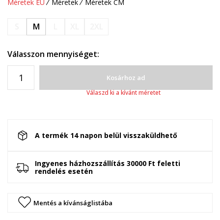
Méretek EU
Méretek
Méretek CM
S
M
L
XL
2XL
Válasszon mennyiséget:
Kosárhoz ad
Válaszd ki a kívánt méretet
A termék 14 napon belül visszaküldhető
Ingyenes házhozszállítás 30000 Ft feletti
rendelés esetén
Mentés a kívánságlistába