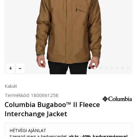
Kabát
Termékkód:
1800661258
Columbia Bugaboo™ II Fleece
Interchange Jacket
HÉTVÉGI AJÁNLAT
Szerezd meg a kedvenceidet
akár -40% kedvezménnyel