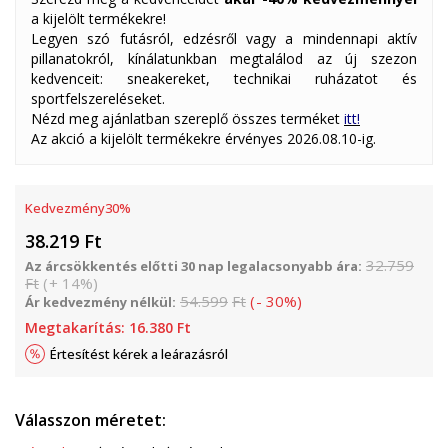
a kijelölt termékekre!
Legyen szó futásról, edzésről vagy a mindennapi aktív
pillanatokról, kínálatunkban megtalálod az új szezon
kedvenceit: sneakereket, technikai ruházatot és
sportfelszereléseket.
Nézd meg ajánlatban szereplő összes terméket
itt!
Az akció a kijelölt termékekre érvényes 2026.08.10-ig.
Kedvezmény
30
%
38.219
Ft
32.759
Az árcsökkentés előtti 30 nap legalacsonyabb ára:
Ft
(
+
14
%
)
54.599
Ft
(
-
30
%
)
Ár kedvezmény nélkül:
Megtakarítás:
16.380
Ft
Értesítést kérek a leárazásról
Válasszon méretet: