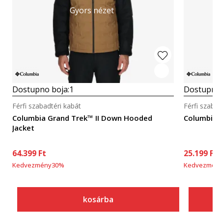
Gyors nézet
Dostupno boja:
1
Dostupno
Férfi szabadtéri kabát
Férfi szaba
Columbia Grand Trek™ II Down Hooded
Columbia 
Jacket
64.399
Ft
25.199
Ft
Kedvezmény
30
%
Kedvezmén
kosárba