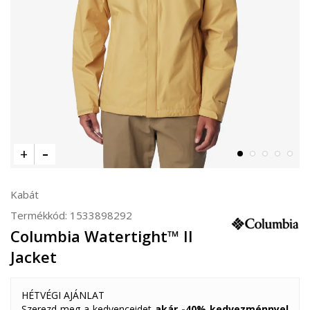
Kabát
Termékkód:
1533898292
Columbia Watertight™ II
Jacket
HÉTVÉGI AJÁNLAT
Szerezd meg a kedvenceidet
akár -40% kedvezménnyel