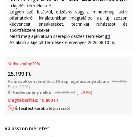
a kijelölt termékekre!
Legyen szó futásról, edzésről vagy a mindennapi aktív
pillanatokról, kínálatunkban megtalálod az új szezon
kedvenceit: sneakereket, technikai ruházatot és
sportfelszereléseket.
Nézd meg ajánlatban szereplő összes terméket
itt!
Az akció a kijelölt termékekre érvényes 2026.08.10-ig.
Kedvezmény
30
%
25.199
Ft
17.999
Az árcsökkentés előtti 30 nap legalacsonyabb ára:
Ft
(
+
29
%
)
35.999
Ft
(
-
30
%
)
Ár kedvezmény nélkül:
Megtakarítás:
10.800
Ft
Értesítést kérek a leárazásról
Válasszon méretet: