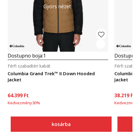
Gyors nézet
Dostupno boja:
1
Dostupno
Férfi szabadtéri kabát
Férfi szaba
Columbia Grand Trek™ II Down Hooded
Columbia 
Jacket
Jacket
64.399
Ft
38.219
Ft
Kedvezmény
30
%
Kedvezmén
kosárba