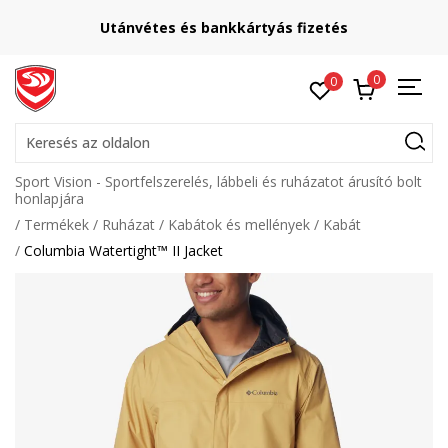
Utánvétes és bankkártyás fizetés
0
0
Keresés az oldalon
Sport Vision - Sportfelszerelés, lábbeli és ruházatot árusító bolt
honlapjára
Termékek
Ruházat
Kabátok és mellények
Kabát
Columbia Watertight™ II Jacket