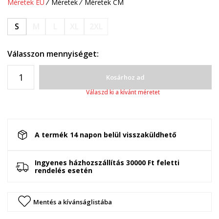
Méretek EU
Méretek
Méretek CM
S
M
L
XL
2XL
Válasszon mennyiséget:
Kosárhoz ad
Válaszd ki a kívánt méretet
A termék 14 napon belül visszaküldhető
Ingyenes házhozszállítás 30000 Ft feletti
rendelés esetén
Mentés a kívánságlistába