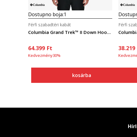
Dostupno boja:
1
Dostupn
Férfi szabadtéri kabát
Férfi sza
Columbia Grand Trek™ II Down Hooded Jacket
64.399
Ft
38.219
Kedvezmény
30
%
Kedvezm
kosárba
Hír