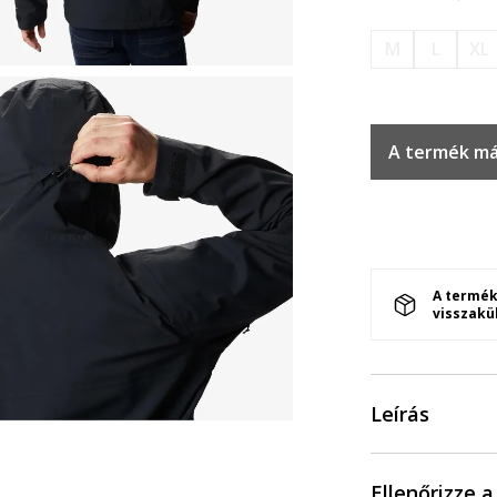
M
L
XL
A termék má
A termék
visszakü
Leírás
Ellenőrizze 