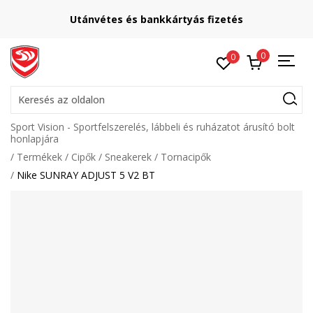
Utánvétes és bankkártyás fizetés
0
0
Keresés az oldalon
Sport Vision - Sportfelszerelés, lábbeli és ruházatot árusító bolt
honlapjára
Termékek
Cipők
Sneakerek
Tornacipők
Nike SUNRAY ADJUST 5 V2 BT