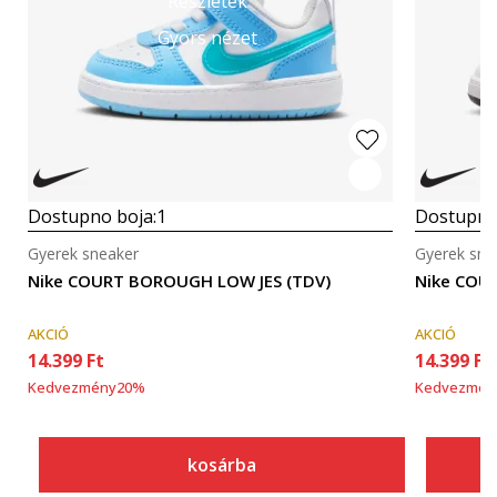
Részletek
Gyors nézet
Dostupno boja:
1
Dostupno
Gyerek sneaker
Gyerek sne
Nike COURT BOROUGH LOW JES (TDV)
Nike COU
AKCIÓ
AKCIÓ
14.399
Ft
14.399
Ft
Kedvezmény
20
%
Kedvezmén
kosárba