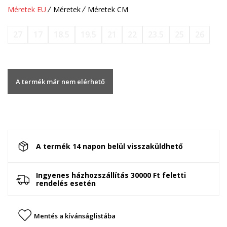
Méretek EU
Méretek
Méretek CM
27
17
18.5
19.5
21
22
23.5
25
26
A termék már nem elérhető
A termék 14 napon belül visszaküldhető
Ingyenes házhozszállítás 30000 Ft feletti
rendelés esetén
Mentés a kívánságlistába