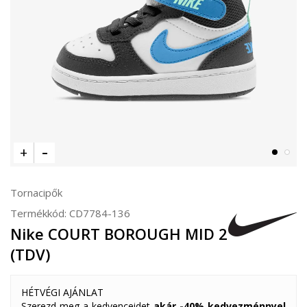
Tornacipők
Termékkód:
CD7784-136
Nike COURT BOROUGH MID 2
(TDV)
HÉTVÉGI AJÁNLAT
Szerezd meg a kedvenceidet
akár -40% kedvezménnyel