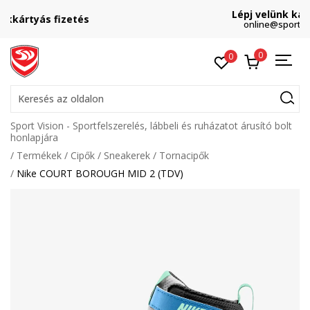
Lépj velünk kapcsolatba
online@sport-vision.hu
0
0
Keresés az oldalon
Sport Vision - Sportfelszerelés, lábbeli és ruházatot árusító bolt
honlapjára
Termékek
Cipők
Sneakerek
Tornacipők
Nike COURT BOROUGH MID 2 (TDV)