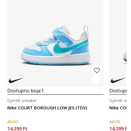
Részletek
Gyors nézet
Dostupno boja:
1
Dostupno
Gyerek sneaker
Gyerek sne
Nike COURT BOROUGH LOW JES (TDV)
Nike COU
AKCIÓ
AKCIÓ
14.399
Ft
14.399
Ft