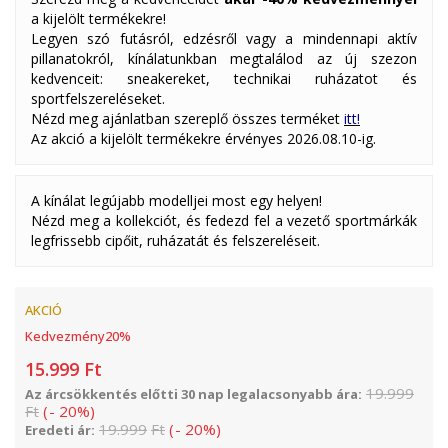
a kijelölt termékekre!
Legyen szó futásról, edzésről vagy a mindennapi aktív
pillanatokról, kínálatunkban megtalálod az új szezon
kedvenceit: sneakereket, technikai ruházatot és
sportfelszereléseket.
Nézd meg ajánlatban szereplő összes terméket
itt!
Az akció a kijelölt termékekre érvényes 2026.08.10-ig.
A kínálat legújabb modelljei most egy helyen!
Nézd meg a kollekciót, és fedezd fel a vezető sportmárkák
legfrissebb cipőit, ruházatát és felszereléseit.
AKCIÓ
Kedvezmény
20
%
15.999
Ft
19.999
Az árcsökkentés előtti 30 nap legalacsonyabb ára:
Ft
(
-
20
%
)
19.999
Ft
(
-
20
%
)
Eredeti ár: