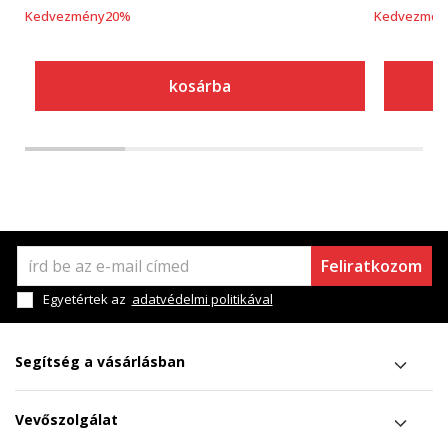
Kedvezmény
20
%
Kedvezmén
kosárba
Feliratkozom
Egyetértek az
adatvédelmi politikával
Segítség a vásárlásban
Vevőszolgálat