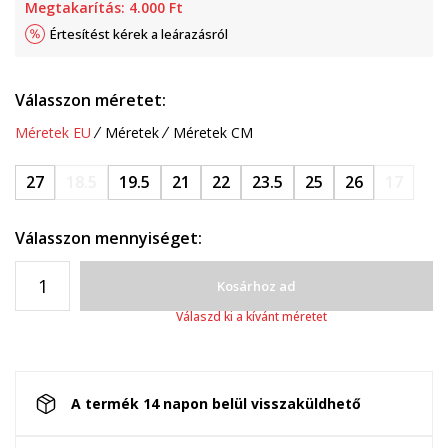
Megtakarítás:
4.000
Ft
Értesítést kérek a leárazásról
Válasszon méretet:
Méretek EU
Méretek
Méretek CM
27
18.5
19.5
21
22
23.5
25
26
17
Válasszon mennyiséget:
Kosárhoz ad
Válaszd ki a kívánt méretet
A termék 14 napon belül visszaküldhető