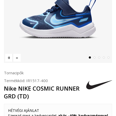
Tornacipők
Termékkód:
IR1517-400
Nike NIKE COSMIC RUNNER
GRD (TD)
HÉTVÉGI AJÁNLAT
Szerezd meg a kedvenceidet
akár -40% kedvezménnyel