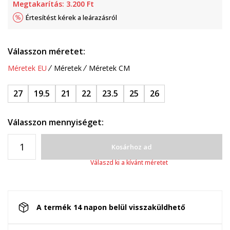
Megtakarítás:
3.200
Ft
Értesítést kérek a leárazásról
Válasszon méretet:
Méretek EU
Méretek
Méretek CM
27
19.5
21
22
23.5
25
26
Válasszon mennyiséget:
Kosárhoz ad
Válaszd ki a kívánt méretet
A termék 14 napon belül visszaküldhető