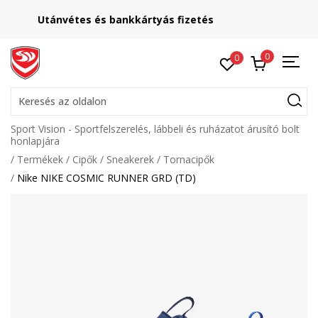
Lépj velünk kapcsolatba
online@sport-vision.hu
0
0
Keresés az oldalon
Sport Vision - Sportfelszerelés, lábbeli és ruházatot árusító bolt
honlapjára
Termékek
Cipők
Sneakerek
Tornacipők
Nike NIKE COSMIC RUNNER GRD (TD)