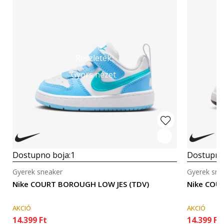
Részletek
Gyors nézet
Dostupno boja:
1
Dostupno
Gyerek sneaker
Gyerek sne
Nike COURT BOROUGH LOW JES (TDV)
Nike COU
AKCIÓ
AKCIÓ
14.399
Ft
14.399
Ft