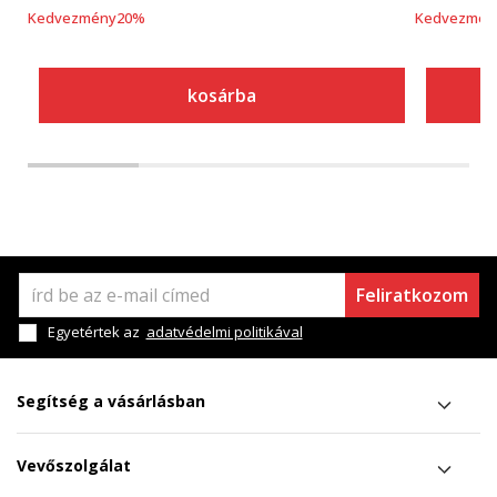
Kedvezmény
20
%
Kedvezmén
kosárba
Feliratkozom
Egyetértek az
adatvédelmi politikával
Segítség a vásárlásban
Vevőszolgálat