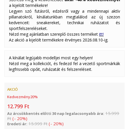
a kijelölt termékekre!
Legyen szó futásról, edzésről vagy a mindennapi aktív
pillanatokról, kínálatunkban megtalálod az új szezon
kedvenceit: sneakereket, technikai ruházatot és
sportfelszereléseket.
Nézd meg ajánlatban szereplő összes terméket
itt!
Az akció a kijelölt termékekre érvényes 2026.08.10-ig.
A kínálat legújabb modelljei most egy helyen!
Nézd meg a kollekciót, és fedezd fel a vezető sportmárkák
legfrissebb cipőit, ruházatát és felszereléseit.
AKCIÓ
Kedvezmény
20
%
12.799
Ft
15.999
Az árcsökkentés előtti 30 nap legalacsonyabb ára:
Ft
(
-
20
%
)
15.999
Ft
(
-
20
%
)
Eredeti ár: