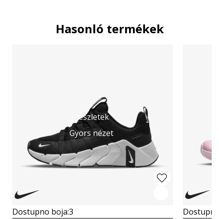
Hasonló termékek
Részletek
Gyors nézet
Dostupno boja:
3
Dostupno