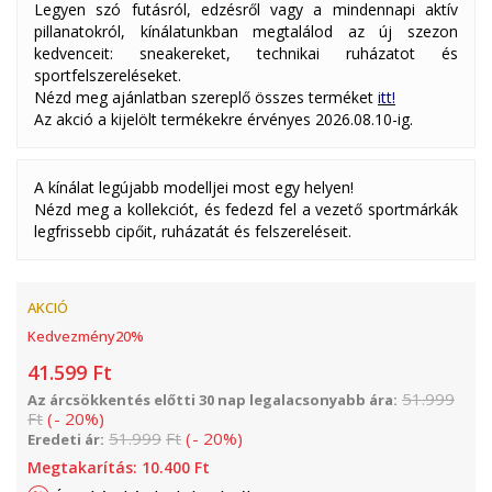
Legyen szó futásról, edzésről vagy a mindennapi aktív
pillanatokról, kínálatunkban megtalálod az új szezon
kedvenceit: sneakereket, technikai ruházatot és
sportfelszereléseket.
Nézd meg ajánlatban szereplő összes terméket
itt!
Az akció a kijelölt termékekre érvényes 2026.08.10-ig.
A kínálat legújabb modelljei most egy helyen!
Nézd meg a kollekciót, és fedezd fel a vezető sportmárkák
legfrissebb cipőit, ruházatát és felszereléseit.
AKCIÓ
Kedvezmény
20
%
41.599
Ft
51.999
Az árcsökkentés előtti 30 nap legalacsonyabb ára:
Ft
(
-
20
%
)
51.999
Ft
(
-
20
%
)
Eredeti ár:
Megtakarítás:
10.400
Ft