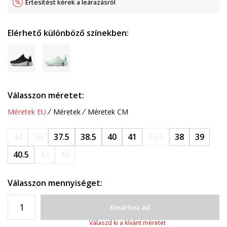
Értesítést kérek a leárazásról
Elérhető különböző színekben:
Válasszon méretet:
Méretek EU
Méretek
Méretek CM
44
36
37.5
38.5
40
41
36.5
38
39
40.5
42
43
Válasszon mennyiséget:
Kosárhoz ad
Válaszd ki a kívánt méretet