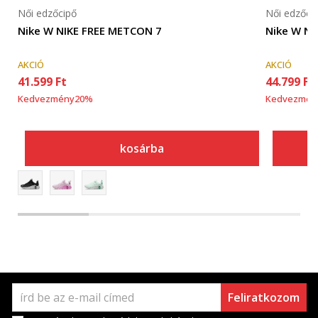
Női edzőcipő
Női edzőci
Nike W NIKE FREE METCON 7
Nike W N
AKCIÓ
AKCIÓ
41.599
Ft
44.799
Ft
Kedvezmény
20
%
Kedvezmén
kosárba
Feliratkozom