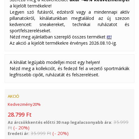
a kijelölt termékekre!
Legyen szó futásról, edzésről vagy a mindennapi aktív
pillanatokról, kínálatunkban megtalálod az új szezon
kedvenceit: sneakereket, technikai ruházatot és
sportfelszereléseket.
Nézd meg ajánlatban szereplő összes terméket
itt!
Az akció a kijelölt termékekre érvényes 2026.08.10-ig.
A kínálat legújabb modelljei most egy helyen!
Nézd meg a kollekciót, és fedezd fel a vezető sportmárkák
legfrissebb cipőit, ruházatát és felszereléseit.
AKCIÓ
Kedvezmény
20
%
28.799
Ft
35.999
Az árcsökkentés előtti 30 nap legalacsonyabb ára:
Ft
(
-
20
%
)
35.999
Ft
(
-
20
%
)
Eredeti ár: