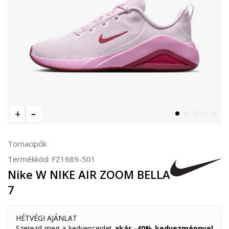
Tornacipők
Termékkód:
FZ1689-501
Nike W NIKE AIR ZOOM BELLA
7
HÉTVÉGI AJÁNLAT
Szerezd meg a kedvenceidet
akár -40% kedvezménnyel