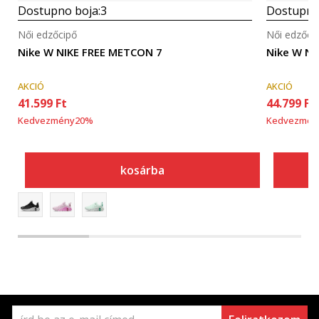
Dostupno boja:
3
Dostupno
Női edzőcipő
Női edzőci
Nike W NIKE FREE METCON 7
Nike W N
AKCIÓ
AKCIÓ
41.599
Ft
44.799
Ft
Kedvezmény
20
%
Kedvezmén
kosárba