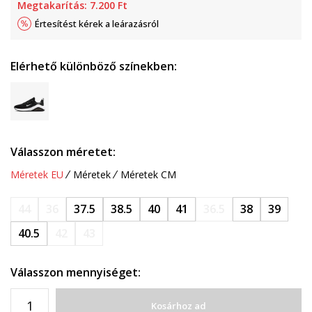
Megtakarítás:
7.200
Ft
Értesítést kérek a leárazásról
Elérhető különböző színekben:
Válasszon méretet:
Méretek EU
Méretek
Méretek CM
44
36
37.5
38.5
40
41
36.5
38
39
40.5
42
43
Válasszon mennyiséget:
Kosárhoz ad