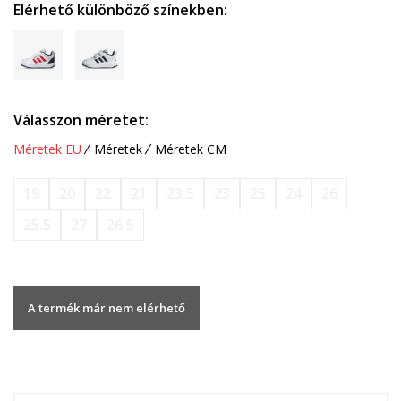
Elérhető különböző színekben:
Válasszon méretet:
Méretek EU
Méretek
Méretek CM
19
20
22
21
23.5
23
25
24
26
25.5
27
26.5
A termék már nem elérhető