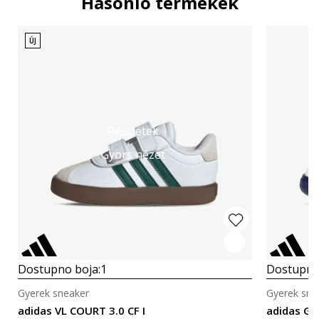
Hasonló termékek
ÚJ
Részletek
Gyors nézet
Dostupno boja:
1
Dostupno
Gyerek sneaker
Gyerek sne
adidas VL COURT 3.0 CF I
adidas G