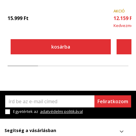
AKCIÓ
15.999
Ft
12.159
Ft
Kedvezmén
kosárba
Feliratkozom
Egyetértek az
adatvédelmi politikával
Segítség a vásárlásban