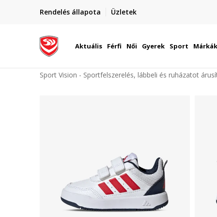
elünkre!
Rendelés állapota
Üzletek
Szállítás Magyarország területén
óinknak
Aktuális
Férfi
Női
Gyerek
Sport
Márká
Sport Vision - Sportfelszerelés, lábbeli és ruházatot árus