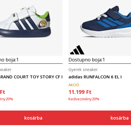
o boja:
1
Dostupno boja:
1
neaker
Gyerek sneaker
GRAND COURT TOY STORY CF I
adidas RUNFALCON 6 EL I
AKCIÓ
Ft
11.199
Ft
ény
20
%
Kedvezmény
20
%
kosárba
kosárba