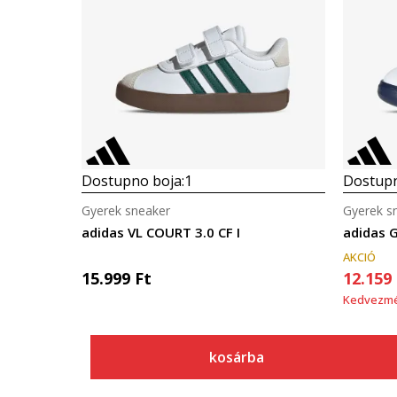
Dostupno boja:
1
Dostupn
Gyerek sneaker
Gyerek s
adidas VL COURT 3.0 CF I
adidas 
AKCIÓ
15.999
Ft
12.159
Kedvezm
kosárba