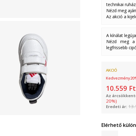
technikai ruház
Nézd meg aján
Az akció a kije
A kínálat legúj
Nézd meg a k
legfrissebb cipő
AKCIÓ
Kedvezmény
20
10.559
Ft
Az árcsökkenté
20
%
)
13.
Eredeti ár:
Elérhető külö