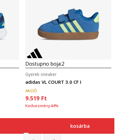
Dostupno boja:
2
Gyerek sneaker
adidas VL COURT 3.0 CF I
AKCIÓ
9.519
Ft
Kedvezmény
44
%
kosárba