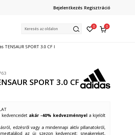
Lépj velünk kapcsolatba
Bejelentkezés
Regisztráció
online@sport-vision.hu
Mun
0
0
Keresés az oldalon
as TENSAUR SPORT 3.0 CF I
763
ENSAUR SPORT 3.0 CF
LAT
 kedvenceidet
akár -40% kedvezménnyel
a kijelölt
ásról, edzésről vagy a mindennapi aktív pillanatokról,
 megtalálod az új szezon kedvenceit: sneakereket,