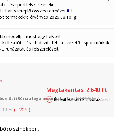
atot és sportfelszereléseket.
latban szereplő összes terméket
itt!
lölt termékekre érvényes 2026.08.10-ig.
abb modelljei most egy helyen!
ollekciót, és fedezd fel a vezető sportmárkák
it, ruházatát és felszereléseit.
%
Megtakarítás:
2.640
Ft
13.199
Ft
(
-
s előtti 30 nap legalacsonyabb ára:
Értesítést kérek a leárazásról
199
Ft
(
-
20
%
)
nböző színekben: