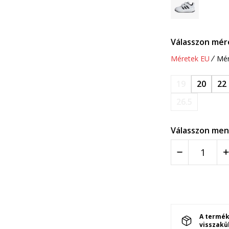
Válasszon mér
Méretek EU
Mér
19
20
22
26.5
Válasszon men
A termék
visszakü