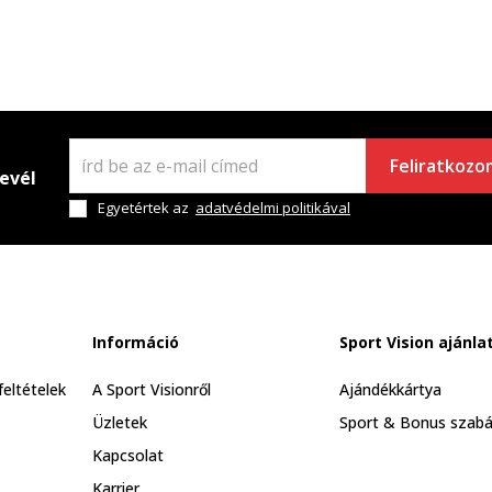
Feliratkozo
levél
Egyetértek az
adatvédelmi politikával
Információ
Sport Vision ajánla
feltételek
A Sport Visionről
Ajándékkártya
Üzletek
Sport & Bonus szabá
Kapcsolat
Karrier