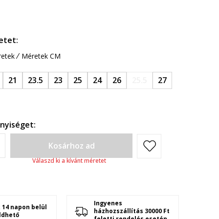
etet:
etek
Méretek CM
21
23.5
23
25
24
26
25.5
27
nyiséget:
Kosárhoz ad
Válaszd ki a kívánt méretet
Ingyenes
 14 napon belül
házhozszállítás 30000 Ft
ldhető
feletti rendelés esetén