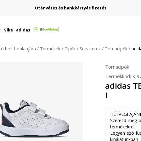
Utánvétes és bankkártyás fizetés
k
Nike
adidas
ító bolt honlapjára
Termékek
Cipők
Sneakerek
Tornacipők
adid
Tornacipők
Termékkód:
KJ9
adidas T
I
HÉTVÉGI AJÁN
Szerezd meg a
termékekre!
Legyen szó fut
kínálatunkban