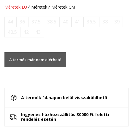
Méretek EU
Méretek
Méretek CM
44
36
37.5
38.5
40
41
36.5
38
39
40.5
42
43
A termék már nem elérhető
A termék 14 napon belül visszaküldhető
Ingyenes házhozszállítás 30000 Ft feletti
rendelés esetén