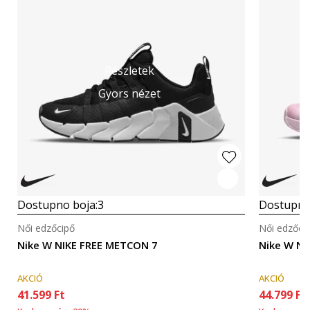
Részletek
Gyors nézet
Dostupno boja:
3
Dostupno
Női edzőcipő
Női edzőci
Nike W NIKE FREE METCON 7
Nike W N
AKCIÓ
AKCIÓ
41.599
Ft
44.799
Ft