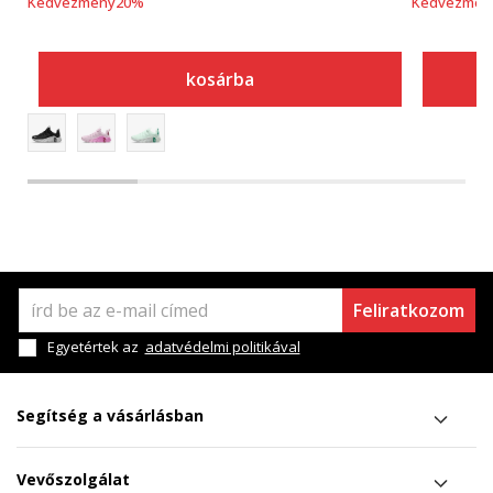
Kedvezmény
20
%
Kedvezmén
kosárba
Feliratkozom
Egyetértek az
adatvédelmi politikával
Segítség a vásárlásban
Vevőszolgálat