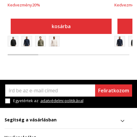
Kedvezmény
20
%
Kedvezmén
kosárba
Feliratkozom
Egyetértek az
adatvédelmi politikával
Segítség a vásárlásban