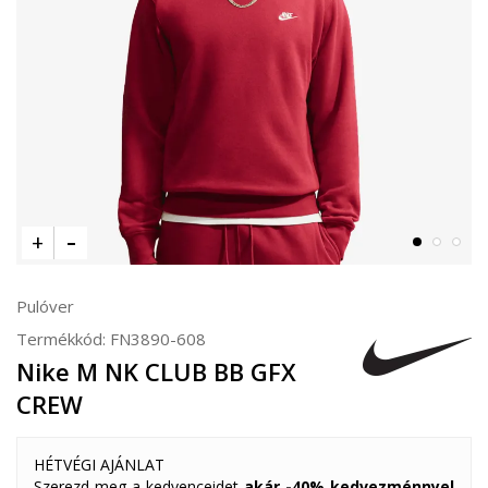
Pulóver
Termékkód:
FN3890-608
Nike M NK CLUB BB GFX
CREW
HÉTVÉGI AJÁNLAT
Szerezd meg a kedvenceidet
akár -40% kedvezménnyel