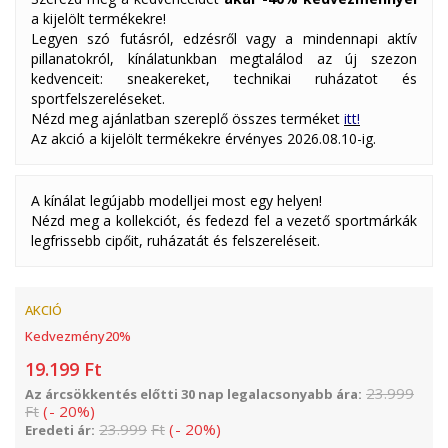
a kijelölt termékekre!
Legyen szó futásról, edzésről vagy a mindennapi aktív
pillanatokról, kínálatunkban megtalálod az új szezon
kedvenceit: sneakereket, technikai ruházatot és
sportfelszereléseket.
Nézd meg ajánlatban szereplő összes terméket
itt!
Az akció a kijelölt termékekre érvényes 2026.08.10-ig.
A kínálat legújabb modelljei most egy helyen!
Nézd meg a kollekciót, és fedezd fel a vezető sportmárkák
legfrissebb cipőit, ruházatát és felszereléseit.
AKCIÓ
Kedvezmény
20
%
19.199
Ft
23.999
Az árcsökkentés előtti 30 nap legalacsonyabb ára:
Ft
(
-
20
%
)
23.999
Ft
(
-
20
%
)
Eredeti ár: