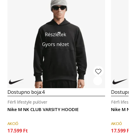
Részletek
Gyors nézet
Dostupno boja:
4
Dostupno
Férfi lifestyle pulóver
Férfi lifest
Nike M NK CLUB VARSITY HOODIE
Nike M N
AKCIÓ
AKCIÓ
17.599
Ft
17.599
Ft